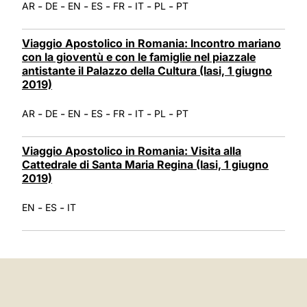
-
-
-
-
-
-
-
AR
DE
EN
ES
FR
IT
PL
PT
Viaggio Apostolico in Romania: Incontro mariano
con la gioventù e con le famiglie nel piazzale
antistante il Palazzo della Cultura (Iasi, 1 giugno
2019)
-
-
-
-
-
-
-
AR
DE
EN
ES
FR
IT
PL
PT
Viaggio Apostolico in Romania: Visita alla
Cattedrale di Santa Maria Regina (Iasi, 1 giugno
2019)
-
-
EN
ES
IT