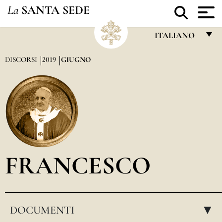
La
SANTA SEDE
ITALIANO
FRANÇAIS
DISCORSI
2019
GIUGNO
ENGLISH
ITALIANO
PORTUGUÊS
ESPAÑOL
DEUTSCH
FRANCESCO
POLSKI
العربيّة
DOCUMENTI
中文
▸