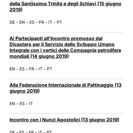
della Santissima Trinità e degli Schiavi (15 giugno
2019)
-
-
-
-
-
DE
EN
ES
FR
IT
PT
Ai Partecipanti all'Incontro promosso dal
Dicastero per il Servizio dello Sviluppo Umano
Integrale con i vertici delle Compagnie petrolifere
mondiali (14 giugno 2019)
-
-
-
-
EN
ES
FR
IT
PT
Alla Federazione Internazionale di Pattinaggio (13
giugno 2019)
-
-
EN
ES
IT
Incontro con i Nunzi Apostolici (13 giugno 2019)
-
-
-
-
DE
ES
FR
IT
PT