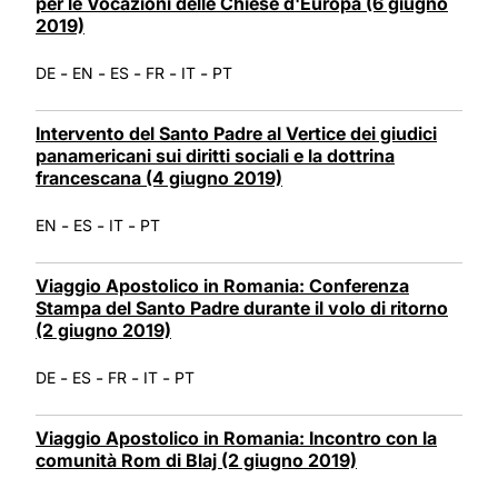
per le Vocazioni delle Chiese d'Europa (6 giugno
2019)
-
-
-
-
-
DE
EN
ES
FR
IT
PT
Intervento del Santo Padre al Vertice dei giudici
panamericani sui diritti sociali e la dottrina
francescana (4 giugno 2019)
-
-
-
EN
ES
IT
PT
Viaggio Apostolico in Romania: Conferenza
Stampa del Santo Padre durante il volo di ritorno
(2 giugno 2019)
-
-
-
-
DE
ES
FR
IT
PT
Viaggio Apostolico in Romania: Incontro con la
comunità Rom di Blaj (2 giugno 2019)