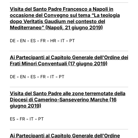
Visita del Santo Padre Francesco a Napoli in
occasione del Convegno sul tema “La teologia
dopo Veritatis Gaudium nel contesto del
Mediterraneo” (Napoli, 21 giugno 2019)
-
-
-
-
-
-
DE
EN
ES
FR
HR
IT
PT
Ai Partecipanti al Capitolo Generale dell'Ordine dei
Frati Minori Conventuali (17 giugno 2019)
-
-
-
-
-
DE
EN
ES
FR
IT
PT
Visita del Santo Padre alle zone terremotate della
Diocesi di Camerino-Sanseverino Marche (16
giugno 2019)
-
-
-
ES
FR
IT
PT
Ai Partecipanti al Capitolo Generale dell'Ordine