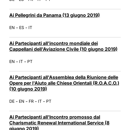
Ai Pellegrini da Panama (13 giugno 2019)
-
-
EN
ES
IT
Ai Partecipanti all'incontro mondiale dei
Cappellani dell'Aviazione Civile (10 giugno 2019)
-
-
EN
IT
PT
Ai Partecipanti all'Assemblea della Riunione delle
Opere per l'Aiuto alle Chiese Orientali (R.O.A.C.O.)
(10 giugno 2019)
-
-
-
-
DE
EN
FR
IT
PT
Ai Partecipanti all'Incontro promosso dal
Charismatic Renewal International Service (8
giugno 2019)