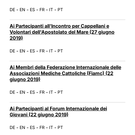
-
-
-
-
-
DE
EN
ES
FR
IT
PT
Ai Partecipanti all'Incontro per Cappellani e
Volontari dell'Apostolato del Mare (27 giugno
2019)
-
-
-
-
-
DE
EN
ES
FR
IT
PT
Ai Membri della Federazione Internazionale delle
Associazioni Mediche Cattoliche (Fiamc) (22
giugno 2019)
-
-
-
-
-
DE
EN
ES
FR
IT
PT
Ai Partecipanti al Forum Internazionale dei
Giovani (22 giugno 2019)
-
-
-
-
-
DE
EN
ES
FR
IT
PT