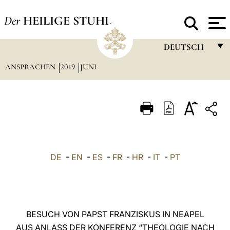
Der
HEILIGE STUHL
DEUTSCH
ANSPRACHEN
2019
JUNI
FRANÇAIS
ENGLISH
ITALIANO
PORTUGUÊS
ESPAÑOL
DE
-
EN
-
ES
-
FR
-
HR
-
IT
-
PT
DEUTSCH
POLSKI
العربيّة
BESUCH VON PAPST FRANZISKUS IN NEAPEL
AUS ANLASS DER KONFERENZ “THEOLOGIE NACH
中文