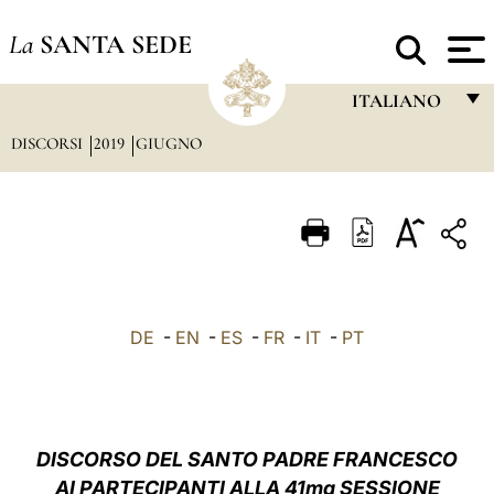
La
SANTA SEDE
ITALIANO
DISCORSI
2019
GIUGNO
FRANÇAIS
ENGLISH
ITALIANO
PORTUGUÊS
ESPAÑOL
DE
-
EN
-
ES
-
FR
-
IT
-
PT
DEUTSCH
POLSKI
العربيّة
DISCORSO DEL SANTO PADRE FRANCESCO
AI PARTECIPANTI ALLA 41ma SESSIONE
中文