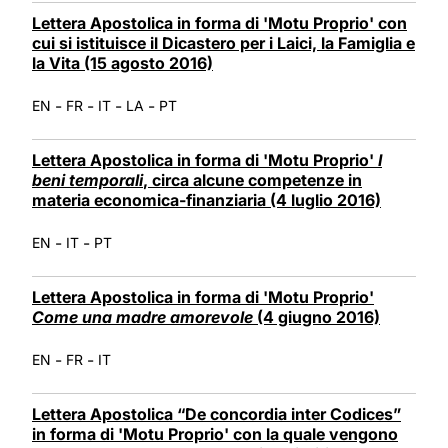
Lettera Apostolica in forma di 'Motu Proprio' con
cui si istituisce il Dicastero per i Laici, la Famiglia e
la Vita (15 agosto 2016)
-
-
-
-
EN
FR
IT
LA
PT
Lettera Apostolica in forma di 'Motu Proprio'
I
beni temporali
, circa alcune competenze in
materia economica-finanziaria (4 luglio 2016)
-
-
EN
IT
PT
Lettera Apostolica in forma di 'Motu Proprio'
Come una madre amorevole
(4 giugno 2016)
-
-
EN
FR
IT
Lettera Apostolica “De concordia inter Codices”
in forma di 'Motu Proprio' con la quale vengono