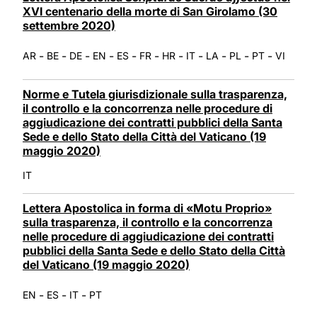
XVI centenario della morte di San Girolamo (30
settembre 2020)
-
-
-
-
-
-
-
-
-
-
-
AR
BE
DE
EN
ES
FR
HR
IT
LA
PL
PT
VI
Norme e Tutela giurisdizionale sulla trasparenza,
il controllo e la concorrenza nelle procedure di
aggiudicazione dei contratti pubblici della Santa
Sede e dello Stato della Città del Vaticano (19
maggio 2020)
IT
Lettera Apostolica in forma di «Motu Proprio»
sulla trasparenza, il controllo e la concorrenza
nelle procedure di aggiudicazione dei contratti
pubblici della Santa Sede e dello Stato della Città
del Vaticano (19 maggio 2020)
-
-
-
EN
ES
IT
PT