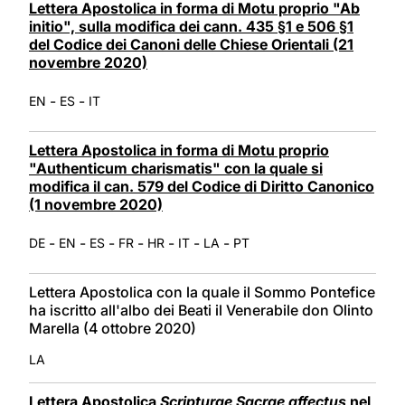
Lettera Apostolica in forma di Motu proprio "Ab
initio", sulla modifica dei cann. 435 §1 e 506 §1
del Codice dei Canoni delle Chiese Orientali (21
novembre 2020)
-
-
EN
ES
IT
Lettera Apostolica in forma di Motu proprio
"Authenticum charismatis" con la quale si
modifica il can. 579 del Codice di Diritto Canonico
(1 novembre 2020)
-
-
-
-
-
-
-
DE
EN
ES
FR
HR
IT
LA
PT
Lettera Apostolica con la quale il Sommo Pontefice
ha iscritto all'albo dei Beati il Venerabile don Olinto
Marella (4 ottobre 2020)
LA
Lettera Apostolica
Scripturae Sacrae affectus
nel