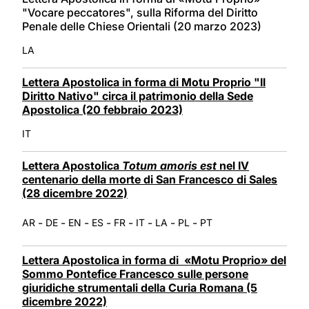
"Vocare peccatores", sulla Riforma del Diritto
Penale delle Chiese Orientali (20 marzo 2023)
LA
Lettera Apostolica in forma di Motu Proprio "Il
Diritto Nativo" circa il patrimonio della Sede
Apostolica (20 febbraio 2023)
IT
Lettera Apostolica
Totum amoris est
nel IV
centenario della morte di San Francesco di Sales
(28 dicembre 2022)
-
-
-
-
-
-
-
-
AR
DE
EN
ES
FR
IT
LA
PL
PT
Lettera Apostolica in forma di «Motu Proprio» del
Sommo Pontefice Francesco sulle persone
giuridiche strumentali della Curia Romana (5
dicembre 2022)