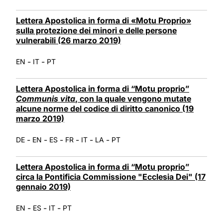
Lettera Apostolica in forma di «Motu Proprio»
sulla protezione dei minori e delle persone
vulnerabili (26 marzo 2019)
-
-
EN
IT
PT
Lettera Apostolica in forma di “Motu proprio”
Communis vita
, con la quale vengono mutate
alcune norme del codice di diritto canonico (19
marzo 2019)
-
-
-
-
-
-
DE
EN
ES
FR
IT
LA
PT
Lettera Apostolica in forma di “Motu proprio”
circa la Pontificia Commissione "Ecclesia Dei" (17
gennaio 2019)
-
-
-
EN
ES
IT
PT