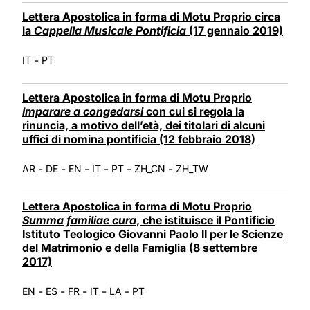
Lettera Apostolica in forma di Motu Proprio circa
la
Cappella Musicale Pontificia
(17 gennaio 2019)
-
IT
PT
Lettera Apostolica in forma di Motu Proprio
Imparare a congedarsi
con cui si regola la
rinuncia, a motivo dell’età, dei titolari di alcuni
uffici di nomina pontificia (12 febbraio 2018)
-
-
-
-
-
-
AR
DE
EN
IT
PT
ZH_CN
ZH_TW
Lettera Apostolica in forma di Motu Proprio
Summa familiae cura
, che istituisce il Pontificio
Istituto Teologico Giovanni Paolo II per le Scienze
del Matrimonio e della Famiglia (8 settembre
2017)
-
-
-
-
-
EN
ES
FR
IT
LA
PT