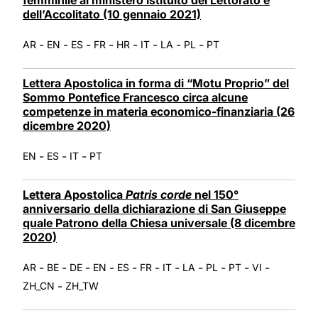
dell’Accolitato (10 gennaio 2021)
-
-
-
-
-
-
-
-
AR
EN
ES
FR
HR
IT
LA
PL
PT
Lettera Apostolica in forma di “Motu Proprio” del
Sommo Pontefice Francesco circa alcune
competenze in materia economico-finanziaria (26
dicembre 2020)
-
-
-
EN
ES
IT
PT
Lettera Apostolica
Patris corde
nel 150°
anniversario della dichiarazione di San Giuseppe
quale Patrono della Chiesa universale (8 dicembre
2020)
-
-
-
-
-
-
-
-
-
-
-
AR
BE
DE
EN
ES
FR
IT
LA
PL
PT
VI
-
ZH_CN
ZH_TW