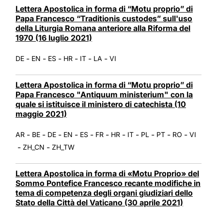
Lettera Apostolica in forma di “Motu proprio” di
Papa Francesco “Traditionis custodes” sull'uso
della Liturgia Romana anteriore alla Riforma del
1970 (16 luglio 2021)
-
-
-
-
-
-
DE
EN
ES
HR
IT
LA
VI
Lettera Apostolica in forma di “Motu proprio” di
Papa Francesco "Antiquum ministerium" con la
quale si istituisce il ministero di catechista (10
maggio 2021)
-
-
-
-
-
-
-
-
-
-
-
AR
BE
DE
EN
ES
FR
HR
IT
PL
PT
RO
VI
-
-
ZH_CN
ZH_TW
Lettera Apostolica in forma di «Motu Proprio» del
Sommo Pontefice Francesco recante modifiche in
tema di competenza degli organi giudiziari dello
Stato della Città del Vaticano (30 aprile 2021)