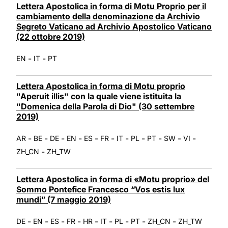
Lettera Apostolica in forma di Motu Proprio per il
cambiamento della denominazione da Archivio
Segreto Vaticano ad Archivio Apostolico Vaticano
(22 ottobre 2019)
-
-
EN
IT
PT
Lettera Apostolica in forma di Motu proprio
"Aperuit illis" con la quale viene istituita la
"Domenica della Parola di Dio" (30 settembre
2019)
-
-
-
-
-
-
-
-
-
-
-
AR
BE
DE
EN
ES
FR
IT
PL
PT
SW
VI
-
ZH_CN
ZH_TW
Lettera Apostolica in forma di «Motu proprio» del
Sommo Pontefice Francesco “Vos estis lux
mundi” (7 maggio 2019)
-
-
-
-
-
-
-
-
-
DE
EN
ES
FR
HR
IT
PL
PT
ZH_CN
ZH_TW