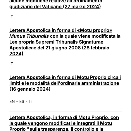
alcune modifiche relative all'ordinamento
giudiziario del Vaticano (27 marzo 2024)
IT
Lettera Apostolica in forma di «Motu proprio»
Munus Tribunalis
con la quale viene modificata la
Lex propria Supremi Tribunalis Signaturae
Apostolicae del 21 giugno 2008 (28 febbraio
2024)
IT
Lettera Apostolica in forma di Motu Proprio circa i
limiti e le modalità dell'ordinaria amministrazione
(16 gennaio 2024)
-
-
EN
ES
IT
Lettera Apostolica, in forma di Motu Proprio, con
la quale vengono modificati e integrati il Motu
Proprio "sulla trasparenza, il controllo e la