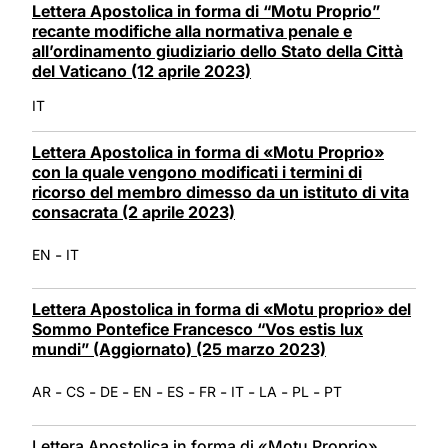
Lettera Apostolica in forma di “Motu Proprio”
recante modifiche alla normativa penale e
all’ordinamento giudiziario dello Stato della Città
del Vaticano (12 aprile 2023)
IT
Lettera Apostolica in forma di «Motu Proprio»
con la quale vengono modificati i termini di
ricorso del membro dimesso da un istituto di vita
consacrata (2 aprile 2023)
-
EN
IT
Lettera Apostolica in forma di «Motu proprio» del
Sommo Pontefice Francesco “Vos estis lux
mundi” (Aggiornato) (25 marzo 2023)
-
-
-
-
-
-
-
-
-
AR
CS
DE
EN
ES
FR
IT
LA
PL
PT
Lettera Apostolica in forma di «Motu Proprio»