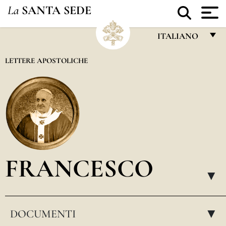
La
SANTA SEDE
ITALIANO
FRANÇAIS
LETTERE APOSTOLICHE
ENGLISH
ITALIANO
PORTUGUÊS
ESPAÑOL
DEUTSCH
FRANCESCO
POLSKI
▸
العربيّة
DOCUMENTI
中文
▸