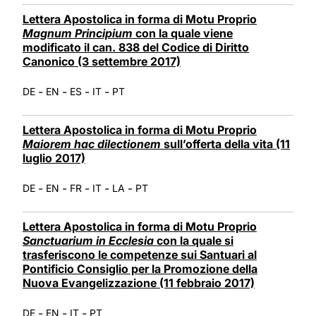
Lettera Apostolica in forma di Motu Proprio
Magnum Principium
con la quale viene
modificato il can. 838 del Codice di Diritto
Canonico (3 settembre 2017)
-
-
-
-
DE
EN
ES
IT
PT
Lettera Apostolica in forma di Motu Proprio
Maiorem hac dilectionem
sull’offerta della vita (11
luglio 2017)
-
-
-
-
-
DE
EN
FR
IT
LA
PT
Lettera Apostolica in forma di Motu Proprio
Sanctuarium in Ecclesia
con la quale si
trasferiscono le competenze sui Santuari al
Pontificio Consiglio per la Promozione della
Nuova Evangelizzazione (11 febbraio 2017)
-
-
-
DE
EN
IT
PT