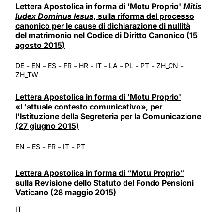
Lettera Apostolica in forma di 'Motu Proprio'
Mitis
Iudex Dominus Iesus
, sulla riforma del processo
canonico per le cause di dichiarazione di nullità
del matrimonio nel Codice di Diritto Canonico (15
agosto 2015)
-
-
-
-
-
-
-
-
-
-
DE
EN
ES
FR
HR
IT
LA
PL
PT
ZH_CN
ZH_TW
Lettera Apostolica in forma di 'Motu Proprio'
«L'attuale contesto comunicativo», per
l'Istituzione della Segreteria per la Comunicazione
(27 giugno 2015)
-
-
-
-
EN
ES
FR
IT
PT
Lettera Apostolica in forma di “Motu Proprio”
sulla Revisione dello Statuto del Fondo Pensioni
Vaticano (28 maggio 2015)
IT