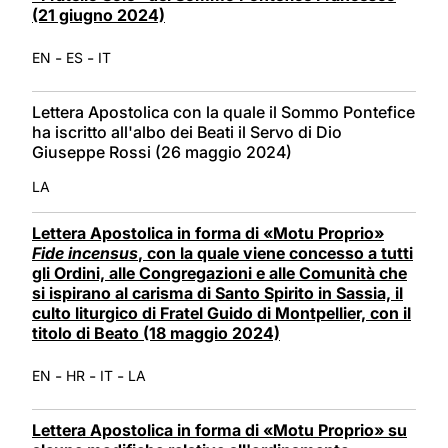
(21 giugno 2024)
-
-
EN
ES
IT
Lettera Apostolica con la quale il Sommo Pontefice
ha iscritto all'albo dei Beati il Servo di Dio
Giuseppe Rossi (26 maggio 2024)
LA
Lettera Apostolica in forma di «Motu Proprio»
Fide incensus
, con la quale viene concesso a tutti
gli Ordini, alle Congregazioni e alle Comunità che
si ispirano al carisma di Santo Spirito in Sassia, il
culto liturgico di Fratel Guido di Montpellier, con il
titolo di Beato (18 maggio 2024)
-
-
-
EN
HR
IT
LA
Lettera Apostolica in forma di «Motu Proprio» su