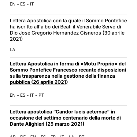
-
-
EN
ES
IT
Lettera Apostolica con la quale il Sommo Pontefice
ha iscritto all'albo dei Beati il Venerabile Servo di
Dio José Gregorio Hernández Cisneros (30 aprile
2021)
LA
Lettera Apostolica in forma di «Motu Proprio» del
Sommo Pontefice Francesco recante disposizioni
sulla trasparenza nella gestione della finanza
pubblica (26 aprile 2021)
-
-
-
EN
ES
IT
PT
Lettera apostolica “Candor lucis aeternae” in
occasione del settimo centenario della morte di
Dante Alighieri (25 marzo 2021)
-
-
-
-
-
-
-
AR
DE
EN
ES
FR
IT
LA
PT