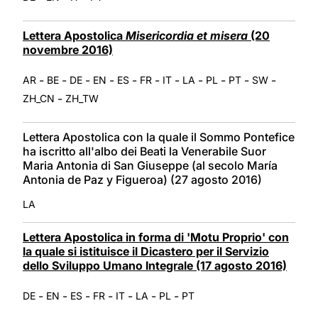
Lettera Apostolica
Misericordia et misera
(20
novembre 2016)
-
-
-
-
-
-
-
-
-
-
-
AR
BE
DE
EN
ES
FR
IT
LA
PL
PT
SW
-
ZH_CN
ZH_TW
Lettera Apostolica con la quale il Sommo Pontefice
ha iscritto all'albo dei Beati la Venerabile Suor
Maria Antonia di San Giuseppe (al secolo María
Antonia de Paz y Figueroa) (27 agosto 2016)
LA
Lettera Apostolica in forma di 'Motu Proprio' con
la quale si istituisce il Dicastero per il Servizio
dello Sviluppo Umano Integrale (17 agosto 2016)
-
-
-
-
-
-
-
DE
EN
ES
FR
IT
LA
PL
PT