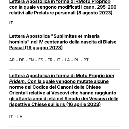
Lettera Apostolica in forma di «Motu Proprio»
con la quale vengono modificati i cann. 295-296
relativi alle Prelature personali (8 agosto 2023)
IT
Lettera Apostolica "Sublimitas et miseria
hominis" nel IV centenario della nascita di Blaise
Pascal (19 giugno 2023)
-
-
-
-
-
-
-
-
AR
DE
EN
ES
FR
IT
LA
PL
PT
Lettera Apostolica in forma di Motu Proprio
Iam
Pridem
, Con la quale vengono mutate alcune
norme del Codice dei Canoni delle Chiese
Orientali relative ai Vescovi che hanno raggiunto
gli ottanta anni di età nel Sinodo dei Vescovi delle
rispettive Chiese sui iuris (16 aprile 2023)
-
IT
LA