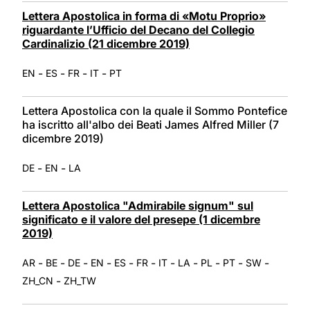
Lettera Apostolica in forma di «Motu Proprio»
riguardante l’Ufficio del Decano del Collegio
Cardinalizio (21 dicembre 2019)
-
-
-
-
EN
ES
FR
IT
PT
Lettera Apostolica con la quale il Sommo Pontefice
ha iscritto all'albo dei Beati James Alfred Miller (7
dicembre 2019)
-
-
DE
EN
LA
Lettera Apostolica "Admirabile signum" sul
significato e il valore del presepe (1 dicembre
2019)
-
-
-
-
-
-
-
-
-
-
-
AR
BE
DE
EN
ES
FR
IT
LA
PL
PT
SW
-
ZH_CN
ZH_TW