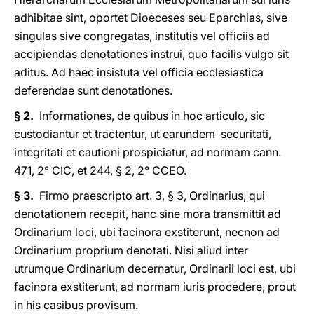
adhibitae sint, oportet Dioeceses seu Eparchias, sive
singulas sive congregatas, institutis vel officiis ad
accipiendas denotationes instrui, quo facilis vulgo sit
aditus. Ad haec insistuta vel officia ecclesiastica
deferendae sunt denotationes.
§ 2.
Informationes, de quibus in hoc articulo, sic
custodiantur et tractentur, ut earundem securitati,
integritati et cautioni prospiciatur, ad normam cann.
471, 2° CIC, et 244, § 2, 2° CCEO.
§ 3.
Firmo praescripto art. 3, § 3, Ordinarius, qui
denotationem recepit, hanc sine mora transmittit ad
Ordinarium loci, ubi facinora exstiterunt, necnon ad
Ordinarium proprium denotati. Nisi aliud inter
utrumque Ordinarium decernatur, Ordinarii loci est, ubi
facinora exstiterunt, ad normam iuris procedere, prout
in his casibus provisum.