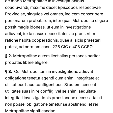
de modo Metropolitae in investigationibus
coadiuvandi, maxime decet Episcopos respectivae
Provinciae, singulos vel omnes, indicem conscribere
personarum probatarum, inter quas Metropolita eligere
possit magis idoneas, ut eum in investigatione
adiuvent, iuxta casus necessitates ac praesertim
ratione habita cooperationis, quae a laicis praestari
potest, ad normam cann. 228 CIC e 408 CCEO.
§ 2.
Metropolitae autem licet alias personas pariter
probatas libere eligere.
§ 3.
Qui Metropolitam in investigatione adiuvat
obligatione tenetur agendi cum animi integritate et
utilitatibus haud confligentibus. Si autem censeat
utilitates suas in re confligi vel se animi aequitate
integritati investigationis praestandae necessaria uti
non posse, obligatione tenetur se abstinendi et rei
Metropolitae significandae.