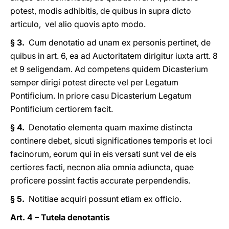
potest, modis adhibitis, de quibus in supra dicto
articulo, vel alio quovis apto modo.
§ 3.
Cum denotatio ad unam ex personis pertinet, de
quibus in art. 6, ea ad Auctoritatem dirigitur iuxta artt. 8
et 9 seligendam. Ad competens quidem Dicasterium
semper dirigi potest directe vel per Legatum
Pontificium. In priore casu Dicasterium Legatum
Pontificium certiorem facit.
§ 4.
Denotatio elementa quam maxime distincta
continere debet, sicuti significationes temporis et loci
facinorum, eorum qui in eis versati sunt vel de eis
certiores facti, necnon alia omnia adiuncta, quae
proficere possint factis accurate perpendendis.
§ 5.
Notitiae acquiri possunt etiam ex officio.
Art. 4 – Tutela denotantis