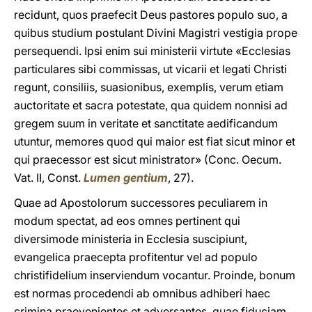
recidunt, quos praefecit Deus pastores populo suo, a
quibus studium postulant Divini Magistri vestigia prope
persequendi. Ipsi enim sui ministerii virtute «Ecclesias
particulares sibi commissas, ut vicarii et legati Christi
regunt, consiliis, suasionibus, exemplis, verum etiam
auctoritate et sacra potestate, qua quidem nonnisi ad
gregem suum in veritate et sanctitate aedificandum
utuntur, memores quod qui maior est fiat sicut minor et
qui praecessor est sicut ministrator» (Conc. Oecum.
Vat. II, Const.
Lumen gentium
, 27).
Quae ad Apostolorum successores peculiarem in
modum spectat, ad eos omnes pertinent qui
diversimode ministeria in Ecclesia suscipiunt,
evangelica praecepta profitentur vel ad populo
christifidelium inserviendum vocantur. Proinde, bonum
est normas procedendi ab omnibus adhiberi haec
crimina praevenientes et adversantes, quae fiduciam