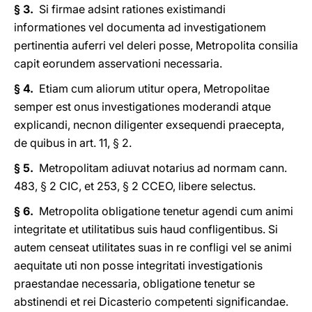
§ 3.
Si firmae adsint rationes existimandi
informationes vel documenta ad investigationem
pertinentia auferri vel deleri posse, Metropolita consilia
capit eorundem asservationi necessaria.
§ 4.
Etiam cum aliorum utitur opera, Metropolitae
semper est onus investigationes moderandi atque
explicandi, necnon diligenter exsequendi praecepta,
de quibus in art. 11, § 2.
§ 5.
Metropolitam adiuvat notarius ad normam cann.
483, § 2 CIC, et 253, § 2 CCEO, libere selectus.
§ 6.
Metropolita obligatione tenetur agendi cum animi
integritate et utilitatibus suis haud confligentibus. Si
autem censeat utilitates suas in re confligi vel se animi
aequitate uti non posse integritati investigationis
praestandae necessaria, obligatione tenetur se
abstinendi et rei Dicasterio competenti significandae.