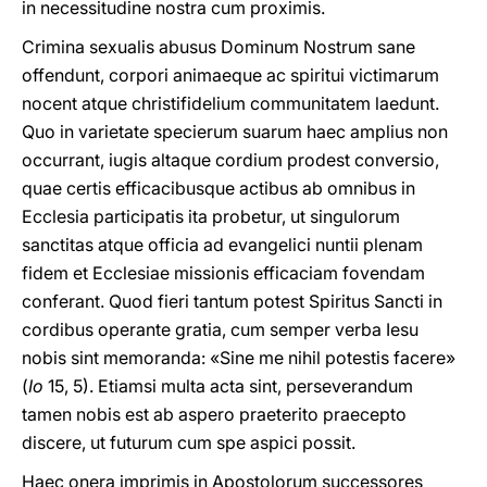
in necessitudine nostra cum proximis.
Crimina sexualis abusus Dominum Nostrum sane
offendunt, corpori animaeque ac spiritui victimarum
nocent atque christifidelium communitatem laedunt.
Quo in varietate specierum suarum haec amplius non
occurrant, iugis altaque cordium prodest conversio,
quae certis efficacibusque actibus ab omnibus in
Ecclesia participatis ita probetur, ut singulorum
sanctitas atque officia ad evangelici nuntii plenam
fidem et Ecclesiae missionis efficaciam fovendam
conferant. Quod fieri tantum potest Spiritus Sancti in
cordibus operante gratia, cum semper verba Iesu
nobis sint memoranda: «Sine me nihil potestis facere»
(
Io
15, 5). Etiamsi multa acta sint, perseverandum
tamen nobis est ab aspero praeterito praecepto
discere, ut futurum cum spe aspici possit.
Haec onera imprimis in Apostolorum successores