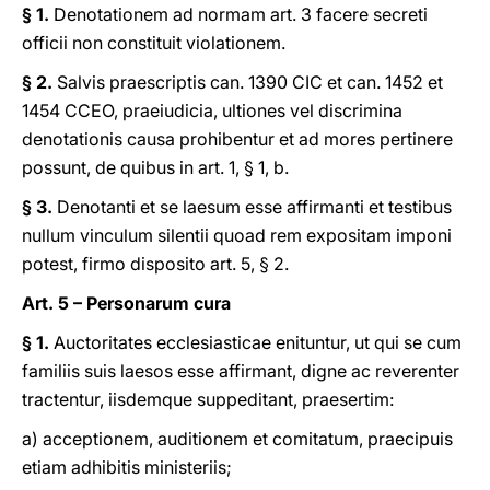
§ 1.
Denotationem ad normam art. 3 facere secreti
officii non constituit violationem.
§ 2.
Salvis praescriptis can. 1390 CIC et can. 1452 et
1454 CCEO, praeiudicia, ultiones vel discrimina
denotationis causa prohibentur et ad mores pertinere
possunt, de quibus in art. 1, § 1, b.
§ 3.
Denotanti et se laesum esse affirmanti et testibus
nullum vinculum silentii quoad rem expositam imponi
potest, firmo disposito art. 5, § 2.
Art. 5 – Personarum cura
§ 1.
Auctoritates ecclesiasticae enituntur, ut qui se cum
familiis suis laesos esse affirmant, digne ac reverenter
tractentur, iisdemque suppeditant, praesertim:
a) acceptionem, auditionem et comitatum, praecipuis
etiam adhibitis ministeriis;