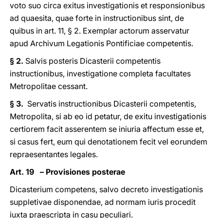
voto suo circa exitus investigationis et responsionibus
ad quaesita, quae forte in instructionibus sint, de
quibus in art. 11, § 2. Exemplar actorum asservatur
apud Archivum Legationis Pontificiae competentis.
§ 2.
Salvis posteris Dicasterii competentis
instructionibus, investigatione completa facultates
Metropolitae cessant.
§ 3.
Servatis instructionibus Dicasterii competentis,
Metropolita, si ab eo id petatur, de exitu investigationis
certiorem facit asserentem se iniuria affectum esse et,
si casus fert, eum qui denotationem fecit vel eorundem
repraesentantes legales.
Art. 19 – Provisiones posterae
Dicasterium competens, salvo decreto investigationis
suppletivae disponendae, ad normam iuris procedit
iuxta praescripta in casu peculiari.