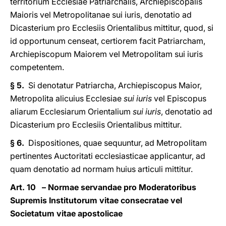
territorium Ecclesiae Patriarchalis, Archiepiscopalis
Maioris vel Metropolitanae sui iuris, denotatio ad
Dicasterium pro Ecclesiis Orientalibus mittitur, quod, si
id opportunum censeat, certiorem facit Patriarcham,
Archiepiscopum Maiorem vel Metropolitam sui iuris
competentem.
§ 5.
Si denotatur Patriarcha, Archiepiscopus Maior,
Metropolita alicuius Ecclesiae
sui iuris
vel Episcopus
aliarum Ecclesiarum Orientalium
sui iuris
, denotatio ad
Dicasterium pro Ecclesiis Orientalibus mittitur.
§ 6.
Dispositiones, quae sequuntur, ad Metropolitam
pertinentes Auctoritati ecclesiasticae applicantur, ad
quam denotatio ad normam huius articuli mittitur.
Art. 10 – Normae servandae pro Moderatoribus
Supremis Institutorum vitae consecratae vel
Societatum vitae apostolicae