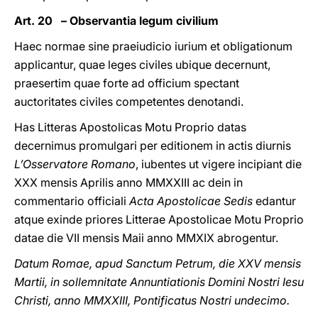
Art. 20 – Observantia legum civilium
Haec normae sine praeiudicio iurium et obligationum
applicantur, quae leges civiles ubique decernunt,
praesertim quae forte ad officium spectant
auctoritates civiles competentes denotandi.
Has Litteras Apostolicas Motu Proprio datas
decernimus promulgari per editionem in actis diurnis
L’Osservatore Romano
, iubentes ut vigere incipiant die
XXX mensis Aprilis anno MMXXIII ac dein in
commentario officiali
Acta Apostolicae Sedis
edantur
atque exinde priores Litterae Apostolicae Motu Proprio
datae die VII mensis Maii anno MMXIX abrogentur.
Datum Romae, apud Sanctum Petrum, die XXV mensis
Martii, in sollemnitate Annuntiationis Domini Nostri Iesu
Christi, anno MMXXIII, Pontificatus Nostri undecimo.