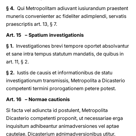
§ 4.
Qui Metropolitam adiuvant iusiurandum praestent
muneris convenienter ac fideliter adimplendi, servatis
praescriptis art. 13, § 7.
Art. 15 – Spatium investigationis
§ 1.
Investigationes brevi tempore oportet absolvantur
et sane intra tempus statutum mandatis, de quibus in
art. 11, § 2.
§ 2.
Iustis de causis et informationibus de statu
investigationum transmissis, Metropolita a Dicasterio
competenti termini prorogationem petere potest.
Art. 16 – Normae cautionis
Si facta vel adiuncta id postulent, Metropolita
Dicasterio competenti proponit, ut necessariae erga
inquisitum adhibeantur animadversiones vel aptae
cautelae. Dicasterium adnimadversionibus utitur,