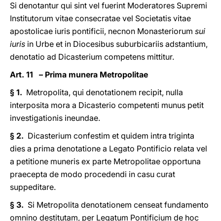
Si denotantur qui sint vel fuerint Moderatores Supremi
Institutorum vitae consecratae vel Societatis vitae
apostolicae iuris pontificii, necnon Monasteriorum
sui
iuris
in Urbe et in Diocesibus suburbicariis adstantium,
denotatio ad Dicasterium competens mittitur.
Art. 11 – Prima munera Metropolitae
§ 1.
Metropolita, qui denotationem recipit, nulla
interposita mora a Dicasterio competenti munus petit
investigationis ineundae.
§ 2.
Dicasterium confestim et quidem intra triginta
dies a prima denotatione a Legato Pontificio relata vel
a petitione muneris ex parte Metropolitae opportuna
praecepta de modo procedendi in casu curat
suppeditare.
§ 3.
Si Metropolita denotationem censeat fundamento
omnino destitutam, per Legatum Pontificium de hoc