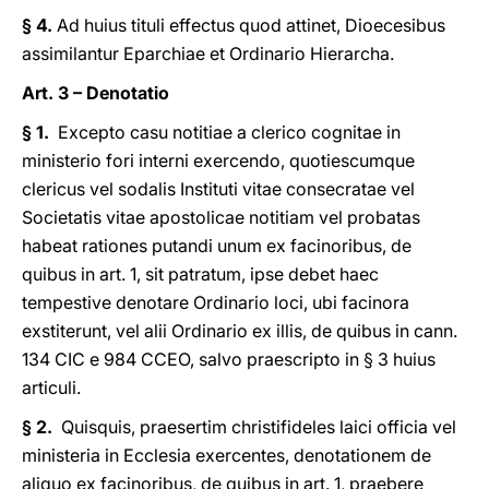
§ 4.
Ad huius tituli effectus quod attinet, Dioecesibus
assimilantur Eparchiae et Ordinario Hierarcha.
Art. 3 – Denotatio
§ 1.
Excepto casu notitiae a clerico cognitae in
ministerio fori interni exercendo, quotiescumque
clericus vel sodalis Instituti vitae consecratae vel
Societatis vitae apostolicae notitiam vel probatas
habeat rationes putandi unum ex facinoribus, de
quibus in art. 1, sit patratum, ipse debet haec
tempestive denotare Ordinario loci, ubi facinora
exstiterunt, vel alii Ordinario ex illis, de quibus in cann.
134 CIC e 984 CCEO, salvo praescripto in § 3 huius
articuli.
§ 2.
Quisquis, praesertim christifideles laici officia vel
ministeria in Ecclesia exercentes, denotationem de
aliquo ex facinoribus, de quibus in art. 1, praebere