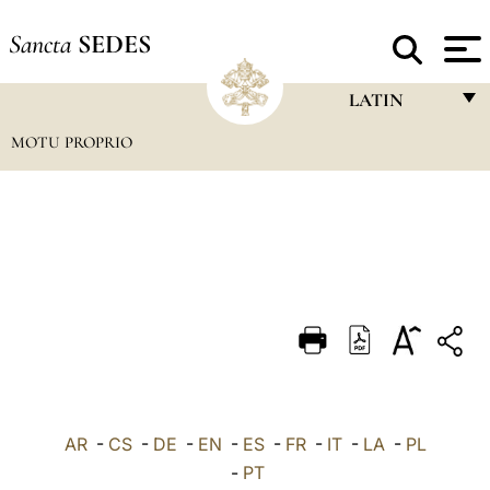
Sancta
SEDES
LATIN
MOTU PROPRIO
FRANÇAIS
ENGLISH
ITALIANO
PORTUGUÊS
ESPAÑOL
DEUTSCH
POLSKI
العربيّة
AR
-
CS
-
DE
-
EN
-
ES
-
FR
-
IT
-
LA
-
PL
-
PT
中文