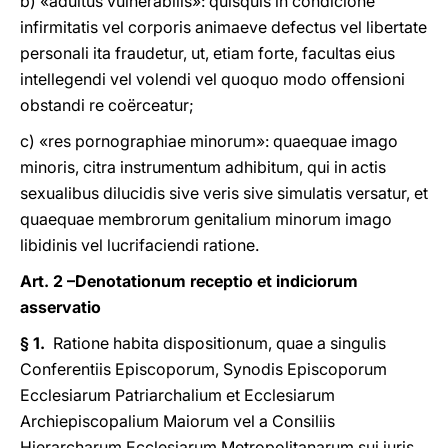
b) «adultus vulnerabilis»: quisquis in condicione
infirmitatis vel corporis animaeve defectus vel libertate
personali ita fraudetur, ut, etiam forte, facultas eius
intellegendi vel volendi vel quoquo modo offensioni
obstandi re coërceatur;
c) «res pornographiae minorum»: quaequae imago
minoris, citra instrumentum adhibitum, qui in actis
sexualibus dilucidis sive veris sive simulatis versatur, et
quaequae membrorum genitalium minorum imago
libidinis vel lucrifaciendi ratione.
Art. 2 –Denotationum receptio et indiciorum
asservatio
§ 1.
Ratione habita dispositionum, quae a singulis
Conferentiis Episcoporum, Synodis Episcoporum
Ecclesiarum Patriarchalium et Ecclesiarum
Archiepiscopalium Maiorum vel a Consiliis
Hierarcharum Ecclesiarum Metropolitanarum sui iuris