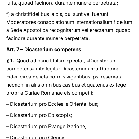
iuris, quoad facinora durante munere perpetrata;
f) a christifidelibus laicis, qui sunt vel fuerunt
Moderatores consociationum internationalium fidelium
a Sede Apostolica recognitarum vel erectarum, quoad
facinora durante munere perpetrata.
Art. 7 – Dicasterium competens
§ 1.
Quod ad hunc titulum spectat, «Dicasterium
competens» intellegitur Dicasterium pro Doctrina
Fidei, circa delicta normis vigentibus ipsi reservata,
necnon, in aliis omnibus casibus et quatenus ex lege
propria Curiae Romanae eis competit:
– Dicasterium pro Ecclesiis Orientalibus;
– Dicasterium pro Episcopis;
– Dicasterium pro Evangelizatione;
– Dicasterium pro Clericis;