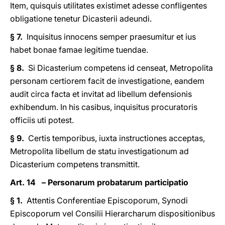
Item, quisquis utilitates existimet adesse confligentes
obligatione tenetur Dicasterii adeundi.
§ 7.
Inquisitus innocens semper praesumitur et ius
habet bonae famae legitime tuendae.
§ 8.
Si Dicasterium competens id censeat, Metropolita
personam certiorem facit de investigatione, eandem
audit circa facta et invitat ad libellum defensionis
exhibendum. In his casibus, inquisitus procuratoris
officiis uti potest.
§ 9.
Certis temporibus, iuxta instructiones acceptas,
Metropolita libellum de statu investigationum ad
Dicasterium competens transmittit.
Art. 14 – Personarum probatarum participatio
§ 1.
Attentis Conferentiae Episcoporum, Synodi
Episcoporum vel Consilii Hierarcharum dispositionibus