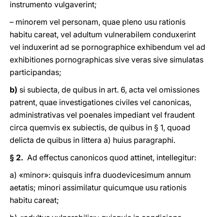
instrumento vulgaverint;
– minorem vel personam, quae pleno usu rationis
habitu careat, vel adultum vulnerabilem conduxerint
vel induxerint ad se pornographice exhibendum vel ad
exhibitiones pornographicas sive veras sive simulatas
participandas;
b)
si subiecta, de quibus in art. 6, acta vel omissiones
patrent, quae investigationes civiles vel canonicas,
administrativas vel poenales impediant vel fraudent
circa quemvis ex subiectis, de quibus in § 1, quoad
delicta de quibus in littera a) huius paragraphi.
§ 2.
Ad effectus canonicos quod attinet, intellegitur:
a) «minor»: quisquis infra duodevicesimum annum
aetatis; minori assimilatur quicumque usu rationis
habitu careat;