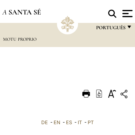
A
SANTA SÉ
PORTUGUÊS
MOTU PROPRIO
FRANÇAIS
ENGLISH
ITALIANO
PORTUGUÊS
ESPAÑOL
DEUTSCH
POLSKI
العربيّة
DE
-
EN
-
ES
-
IT
-
PT
中文