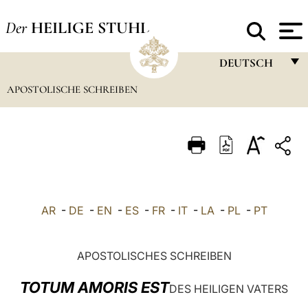
Der
HEILIGE STUHL
DEUTSCH
APOSTOLISCHE SCHREIBEN
FRANÇAIS
ENGLISH
ITALIANO
PORTUGUÊS
ESPAÑOL
AR
-
DE
-
EN
-
ES
-
FR
-
IT
-
LA
-
PL
-
PT
DEUTSCH
POLSKI
APOSTOLISCHES SCHREIBEN
العربيّة
TOTUM AMORIS EST
DES HEILIGEN VATERS
中文