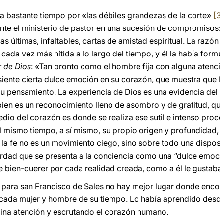
 bastante tiempo por «las débiles grandezas de la corte»
[
ante el ministerio de pastor en una sucesión de compromisos
as últimas, infaltables, cartas de amistad espiritual. La razón
 cada vez más nítida a lo largo del tiempo, y él la había form
 de Dios
: «Tan pronto como el hombre fija con alguna atenc
 siente cierta dulce emoción en su corazón, que muestra que
e su pensamiento. La experiencia de Dios es una evidencia de
ien es un reconocimiento lleno de asombro y de gratitud, qu
dio del corazón es donde se realiza ese sutil e intenso proce
l mismo tiempo, a sí mismo, su propio origen y profundidad, 
la fe no es un movimiento ciego, sino sobre todo una dispos
erdad que se presenta a la conciencia como una “dulce emoci
e bien-querer por cada realidad creada, como a él le gustaba
para san Francisco de Sales no hay mejor lugar donde encon
 cada mujer y hombre de su tiempo. Lo había aprendido desd
ina atención y escrutando el corazón humano.