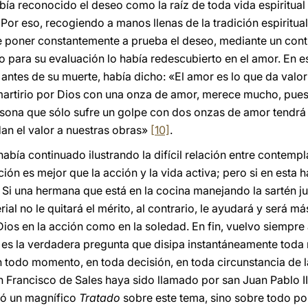
bía reconocido el deseo como la raíz de toda vida espiritual
 Por eso, recogiendo a manos llenas de la tradición espiritua
 poner constantemente a prueba el deseo, mediante un conti
imo para su evaluación lo había redescubierto en el amor. En e
 antes de su muerte, había dicho: «El amor es lo que da valo
martirio por Dios con una onza de amor, merece mucho, pues 
ersona que sólo sufre un golpe con dos onzas de amor tendr
dan el valor a nuestras obras»
[10]
.
bía continuado ilustrando la difícil relación entre contempl
ón es mejor que la acción y la vida activa; pero si en esta 
 Si una hermana que está en la cocina manejando la sartén j
ial no le quitará el mérito, al contrario, le ayudará y será m
Dios en la acción como en la soledad. En fin, vuelvo siempre 
a es la verdadera pregunta que disipa instantáneamente toda r
n todo momento, en toda decisión, en toda circunstancia de 
 Francisco de Sales haya sido llamado por san Juan Pablo I
bió un magnífico
Tratado
sobre este tema, sino sobre todo po