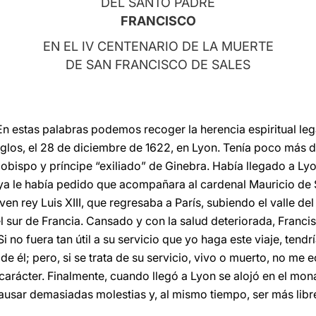
DEL SANTO PADRE
FRANCISCO
EN EL IV CENTENARIO DE LA MUERTE
DE SAN FRANCISCO DE SALES
 En estas palabras podemos recoger la herencia espiritual le
iglos, el 28 de diciembre de 1622, en Lyon. Tenía poco más d
o obispo y príncipe “exiliado” de Ginebra. Había llegado a Ly
ya le había pedido que acompañara al cardenal Mauricio de
en rey Luis XIII, que regresaba a París, subiendo el valle d
el sur de Francia. Cansado y con la salud deteriorada, Franc
Si no fuera tan útil a su servicio que yo haga este viaje, ten
e él; pero, si se trata de su servicio, vivo o muerto, no me e
 carácter. Finalmente, cuando llegó a Lyon se alojó en el mona
 causar demasiadas molestias y, al mismo tiempo, ser más libr