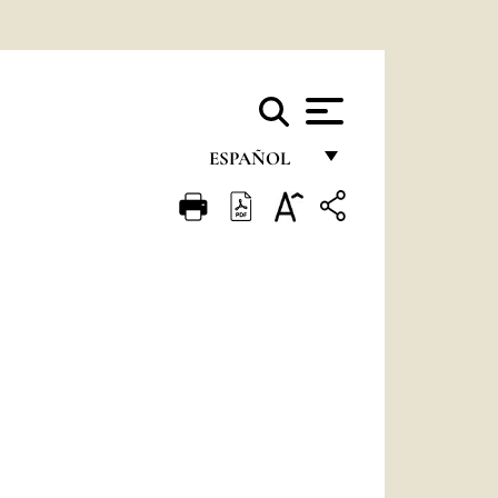
ESPAÑOL
FRANÇAIS
ENGLISH
ITALIANO
PORTUGUÊS
ESPAÑOL
DEUTSCH
POLSKI