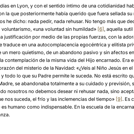
días en Lyon, y con el sentido íntimo de una cotidianidad ha
con la que posteriormente había querido que fuera sellada 
 os he dicho: nada pedir, nada rehusar. No tengo más que de
o voluntarismo, «una voluntad sin humildad»
[6]
, aquella suti
la justificación por medio de las propias fuerzas, con la ad
e traduce en una autocomplacencia egocéntrica y elitista p
 un mero quietismo, de un abandono pasivo y sin afectos en 
la contemplación de la misma vida del Hijo encarnado. Era el
orazón del misterio de la Navidad: «¿Veis al Niño Jesús en e
o y todo lo que su Padre permite le suceda. No está escrito 
adre, se abandonaba totalmente a su cuidado y previsión, s
do nosotros no debemos desear ni rehusar nada, sino acepta
e nos suceda, el frío y las inclemencias del tiempo»
[9]
. Es
 es humano como indispensable. En la escuela de la encarnac
anza.