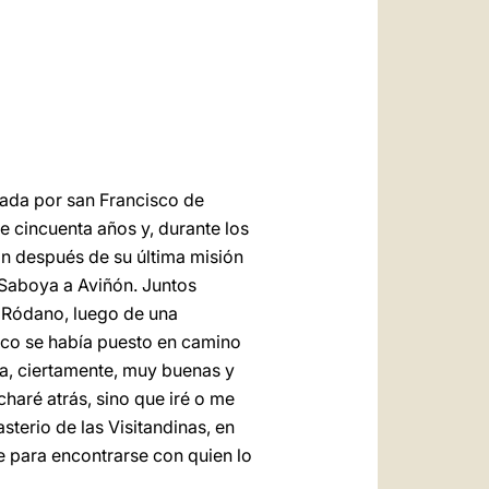
العربيّة
中文
LATINE
gada por san Francisco de
e cincuenta años y, durante los
on después de su última misión
 Saboya a Aviñón. Juntos
el Ródano, luego de una
isco se había puesto en camino
dría, ciertamente, muy buenas y
charé atrás, sino que iré o me
sterio de las Visitandinas, en
e para encontrarse con quien lo