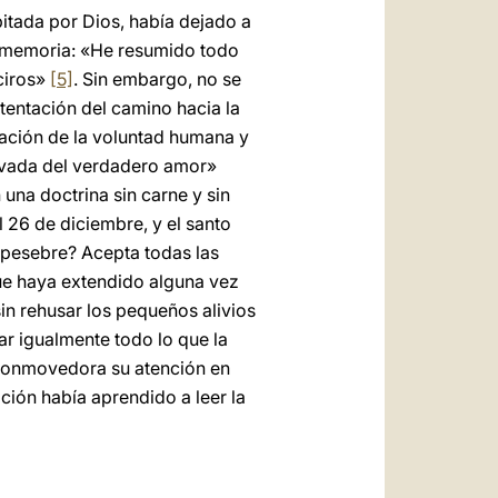
bitada por Dios, había dejado a
su memoria: «He resumido todo
ciros»
[5]
. Sin embargo, no se
l tentación del camino hacia la
oración de la voluntad humana y
rivada del verdadero amor»
una doctrina sin carne y sin
 26 de diciembre, y el santo
l pesebre? Acepta todas las
que haya extendido alguna vez
in rehusar los pequeños alivios
r igualmente todo lo que la
 conmovedora su atención en
ión había aprendido a leer la