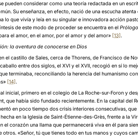
 se pueden considerar como una teoría redactada en un escrito
n. Su enseñanza, en efecto, nació de una escucha atenta de
 lo que vivía y leía en su singular e innovadora acción past
 síntesis de este modo de proceder se encuentra en el
Prólog
 para el amor, en el amor, por el amor y del amor»
[13]
.
ión: la aventura de conocerse en Dios
en el castillo de Sales, cerca de Thorens, de Francisco de No
aballo entre dos siglos, el XVI y el XVII, recogió en sí lo me
o que terminaba, reconciliando la herencia del humanismo con
cas»
[14]
.
l inicial, primero en el colegio de La Roche-sur-Foron y des
ont, que había sido fundado recientemente. En la capital del 
imentó en poco tiempo dos crisis interiores consecutivas, q
 hecha en la Iglesia de Saint-Étienne-des-Grès, frente a la V
en el corazón una llama que permanecerá viva en él para sie
e otros. «Señor, tú que tienes todo en tus manos y cuyos cam