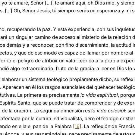
 yo te amaré, Señor […], te amaré aquí, oh Dios mío, y siemp
. […] Oh, Señor Jesús, tú siempre serás mi esperanza y mi sa
o, recuperando la paz. Y esta experiencia, con sus inquietud
ará un singular camino de acceso al misterio de la relación 
os demás y a reconocer, con fino discernimiento, la actitud 
 afectos, y que de ese modo es capaz de llamar por nombre a
rrió el peligro de atribuir un valor teórico a la propia exper
ió algo extraordinario, fruto de la gracia: a leer en Dios lo 
laborar un sistema teológico propiamente dicho, su reflexió
. Aparecen en él los rasgos esenciales del quehacer teológic
tutivas. La primera es precisamente
la vida espiritual
, porqu
 Espíritu Santo, que se puede tratar de comprender y de expr
ol de la oración. La segunda dimensión es
la vida eclesial
: sen
 afectada por la cultura individualista, pero el teólogo crist
endo en ella el pan de la Palabra
[16]
. La reflexión de Franci
 su época, y aun respetándolas, nace precisamente de estos d