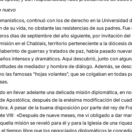
o nuevo
umanísticos, continuó con los de derecho en la Universidad 
n de su vida, no obstante las resistencias de sus padres. Fu
eros días de septiembre del año siguiente, por invitación de
l misión en el Chablais, territorio perteneciente a la diócesis
do laberinto de guerras y tratados de paz, había pasado nueva
ños intensos y dramáticos. Aquí descubrió, junto con alguna
 aptitudes de mediador y hombre de diálogo. Además, se descu
o las famosas “hojas volantes”, que se colgaban en todas pa
sas.
do en llevar adelante una delicada misión diplomática, en 
ede Apostólica, después de la enésima modificación del cuadr
ebra. A pesar de la buena disposición por parte del rey de Fra
te VIII: «Después de nueve meses, me vi obligado a dar mar
quella misión se reveló para él y para la Iglesia de una rique
n el tiempo libre que los negociados diplomáticos le concedí