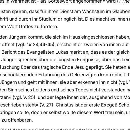
s in Wahrheit ist – als Gotteswort angenommen« wird (
1 The
chisten spüren, dass für ihren Dienst am Wachstum im Glaube
chrift und durch ihr Studium dringlich ist. Dies macht es ihne
em Wort Gottes zu fördern.
den Jüngern kommt, die sich im Haus eingeschlossen haben, 
 öffnet (vgl.
Lk
24,44-45), erscheint er zweien von ihnen a
 Bericht des Evangelisten Lukas merkt an, dass es der gleich
 Jünger sprechen über die jüngsten Ereignisse, über das Le
täuschung über das tragische Ende Jesu geprägt. Sie hatten a
der schockierenden Erfahrung des Gekreuzigten konfrontiert. 
Jüngern und geht mit ihnen, sie aber erkennen ihn nicht (vgl. 
 den Sinn seines Leidens und seines Todes nicht verstanden h
zen« (vgl. V. 25), und »er legte ihnen dar, ausgehend von Mo
eschrieben steht« (V. 27). Christus ist der erste Exeget! Scho
ngen sollte, doch er selbst wollte diesem Wort treu sein, um
t, zu offenbaren.