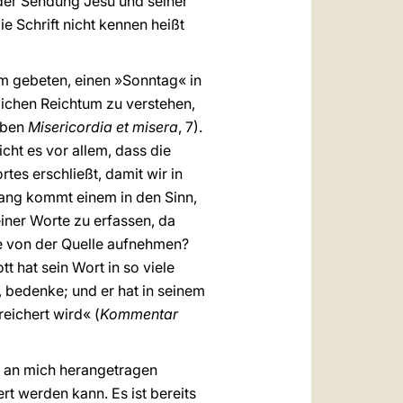
e der Sendung Jesu und seiner
e Schrift nicht kennen heißt
m gebeten, einen »Sonntag« in
ichen Reichtum zu verstehen,
iben
Misericordia et misera
, 7).
ht es vor allem, dass die
es erschließt, damit wir in
ang kommt einem in den Sinn,
einer Worte zu erfassen, da
ge von der Quelle aufnehmen?
t hat sein Wort in so viele
, bedenke; und er hat in seinem
eichert wird« (
Kommentar
s an mich herangetragen
t werden kann. Es ist bereits