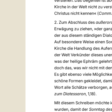
verstehen. Das Gegenteil ist a
Kirche in der Welt nicht zu ver
Christus nicht kennen« (
Comm. 
2. Zum Abschluss des
außerord
Erwägung zu ziehen, »der ganz
der aus diesem ständigen Dial
Auf besondere Weise einen Son
Kirche die Handlung des Aufers
der Welt Verkünder dieses une
was der heilige Ephräm gelehrt
doch das, was wir nicht mit de
Es gibt ebenso viele Möglichkei
schöne Formen gekleidet, damit 
Wort alle Schätze verborgen, a
zum Diatessaron
, 1,18).
Mit diesem Schreiben möchte ic
wurden, damit der
Sonntag des