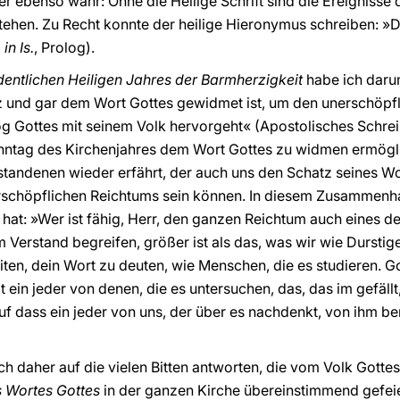
ber ebenso wahr: Ohne die Heilige Schrift sind die Ereigniss
stehen. Zu Recht konnte der heilige Hieronymus schreiben: »Di
in Is.
, Prolog).
entlichen Heiligen Jahres der Barmherzigkeit
habe ich daru
 und gar dem Wort Gottes gewidmet ist, um den unerschöpfl
og Gottes mit seinem Volk hervorgeht« (Apostolisches Schre
ntag des Kirchenjahres dem Wort Gottes zu widmen ermöglic
tandenen wieder erfährt, der auch uns den Schatz seines Wort
rschöpflichen Reichtums sein können. In diesem Zusammenh
 hat: »Wer ist fähig, Herr, den ganzen Reichtum auch eines d
m Verstand begreifen, größer ist als das, was wir wie Dursti
ten, dein Wort zu deuten, wie Menschen, die es studieren. Got
ein jeder von denen, die es untersuchen, das, das im gefällt
uf dass ein jeder von uns, der über es nachdenkt, von ihm ber
h daher auf die vielen Bitten antworten, die vom Volk Gotte
 Wortes Gottes
in der ganzen Kirche übereinstimmend gefeier