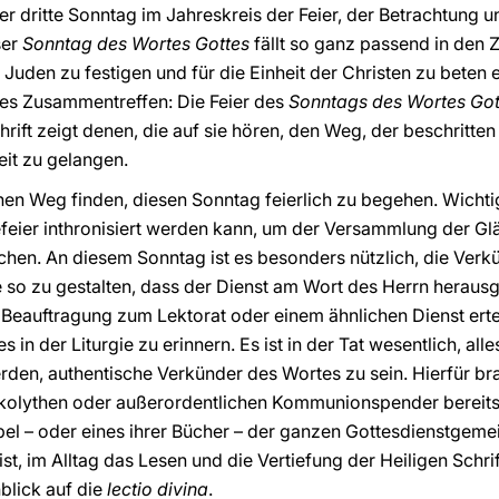
der dritte Sonntag im Jahreskreis der Feier, der Betrachtung
ser
Sonntag des Wortes Gottes
fällt so ganz passend in den Z
uden zu festigen und für die Einheit der Christen zu beten e
ches Zusammentreffen: Die Feier des
Sonntags des Wortes Got
hrift zeigt denen, die auf sie hören, den Weg, der beschritte
eit zu gelangen.
n Weg finden, diesen Sonntag feierlich zu begehen. Wichtig i
efeier inthronisiert werden kann, um der Versammlung der G
chen. An diesem Sonntag ist es besonders nützlich, die Ver
so zu gestalten, dass der Dienst am Wort des Herrn herausge
Beauftragung zum Lektorat oder einem ähnlichen Dienst erte
n der Liturgie zu erinnern. Es ist in der Tat wesentlich, alle
rden, authentische Verkünder des Wortes zu sein. Hierfür b
 Akolythen oder außerordentlichen Kommunionspender bereits 
ibel – oder eines ihrer Bücher – der ganzen Gottesdienstge
st, im Alltag das Lesen und die Vertiefung der Heiligen Schrif
blick auf die
lectio divina
.