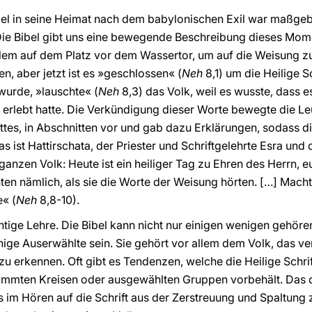
rael in seine Heimat nach dem babylonischen Exil war maßgeb
Die Bibel gibt uns eine bewegende Beschreibung dieses Mo
alem auf dem Platz vor dem Wassertor, um auf die Weisung z
n, aber jetzt ist es »geschlossen« (
Neh
8,1) um die Heilige 
wurde, »lauschte« (
Neh
8,3) das Volk, weil es wusste, dass e
s erlebt hatte. Die Verkündigung dieser Worte bewegte die Le
tes, in Abschnitten vor und gab dazu Erklärungen, sodass d
 ist Hattirschata, der Priester und Schriftgelehrte Esra und d
nzen Volk: Heute ist ein heiliger Tag zu Ehren des Herrn, eur
nten nämlich, als sie die Worte der Weisung hörten. […] Mach
e« (
Neh
8,8-10).
htige Lehre. Die Bibel kann nicht nur einigen wenigen gehör
e Auserwählte sein. Sie gehört vor allem dem Volk, das ver
 zu erkennen. Oft gibt es Tendenzen, welche die Heilige Schri
mmten Kreisen oder ausgewählten Gruppen vorbehält. Das darf
 im Hören auf die Schrift aus der Zerstreuung und Spaltung z