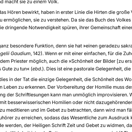
nd macht sie zu
einem
Volk.
 das Hören bewirkt, haben in erster Linie die Hirten die große
u ermöglichen, sie zu verstehen. Da sie das Buch des Volkes 
ie dringende Notwendigkeit spüren, ihrer Gemeinschaft einen
 ganz besondere Funktion, denn sie hat »einen geradezu sak
gelii Gaudium
, 142). Wenn er mit einer einfachen, für die Zu
s dem Priester möglich, auch die »Schönheit der Bilder [zu ers
 Gute zu tun« (
ebd.
). Dies ist eine pastorale Gelegenheit, di
 dies in der Tat die einzige Gelegenheit, die Schönheit des W
en Leben zu erkennen. Der Vorbereitung der Homilie muss de
g der Schriftlesungen kann man unmöglich improvisieren. W
nge mit besserwisserischen Homilien oder nicht dazugehören
 zu meditieren und im Gebet zu betrachten, dann wird man f
uhörer zu erreichen, sodass das Wesentliche zum Ausdruck 
de werden, der Heiligen Schrift Zeit und Gebet zu widmen, dam