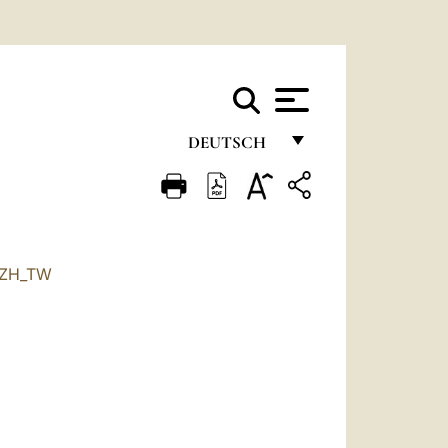
DEUTSCH
FRANÇAIS
ENGLISH
ITALIANO
ZH_TW
PORTUGUÊS
ESPAÑOL
DEUTSCH
POLSKI