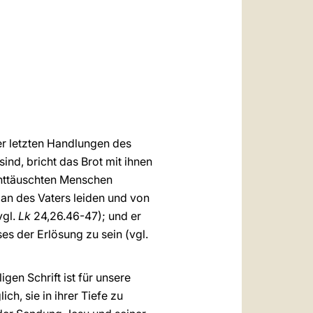
العربيّة
中文
LATINE
der letzten Handlungen des
ind, bricht das Brot mit ihnen
 enttäuschten Menschen
an des Vaters leiden und von
vgl.
Lk
24,26.46-47); und er
es der Erlösung zu sein (vgl.
en Schrift ist für unsere
ich, sie in ihrer Tiefe zu