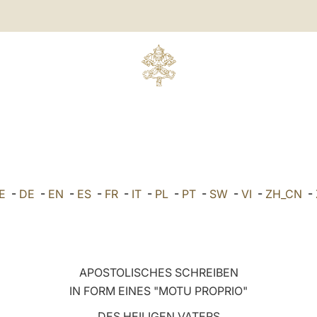
E
-
DE
-
EN
-
ES
-
FR
-
IT
-
PL
-
PT
-
SW
-
VI
-
ZH_CN
-
APOSTOLISCHES SCHREIBEN
IN FORM EINES "MOTU PROPRIO"
DES HEILIGEN VATERS