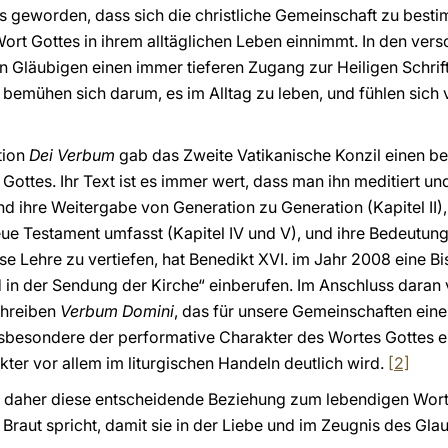
xis geworden, dass sich die christliche Gemeinschaft zu bes
ort Gottes in ihrem alltäglichen Leben einnimmt. In den vers
 den Gläubigen einen immer tieferen Zugang zur Heiligen Schrif
 bemühen sich darum, es im Alltag zu leben, und fühlen sich 
tion
Dei Verbum
gab das Zweite Vatikanische Konzil einen be
tes. Ihr Text ist es immer wert, dass man ihn meditiert und 
nd ihre Weitergabe von Generation zu Generation (Kapitel II), 
 Neue Testament umfasst (Kapitel IV und V), und ihre Bedeutun
iese Lehre zu vertiefen, hat Benedikt XVI. im Jahr 2008 ein
in der Sendung der Kirche“ einberufen. Im Anschluss daran v
chreiben
Verbum Domini
, das für unsere Gemeinschaften eine 
sbesondere der performative Charakter des Wortes Gottes e
kter vor allem im liturgischen Handeln deutlich wird.
[2]
daher diese entscheidende Beziehung zum lebendigen Wort G
r Braut spricht, damit sie in der Liebe und im Zeugnis des G