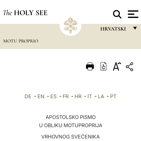
The
HOLY SEE
HRVATSKI
MOTU PROPRIO
FRANÇAIS
ENGLISH
ITALIANO
PORTUGUÊS
ESPAÑOL
DE
-
EN
-
ES
-
FR
-
HR
-
IT
-
LA
-
PT
DEUTSCH
POLSKI
APOSTOLSKO PISMO
U OBLIKU MOTUPROPRIJA
العربيّة
VRHOVNOG SVEĆENIKA
中文