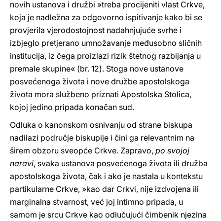
novih ustanova i družbi »treba procijeniti vlast Crkve,
koja je nadležna za odgovorno ispitivanje kako bi se
provjerila vjerodostojnost nadahnjujuće svrhe i
izbjeglo pretjerano umnožavanje međusobno sličnih
institucija, iz čega proizlazi rizik štetnog razbijanja u
premale skupine« (br. 12). Stoga nove ustanove
posvećenoga života i nove družbe apostolskoga
života mora službeno priznati Apostolska Stolica,
kojoj jedino pripada konačan sud.
Odluka o kanonskom osnivanju od strane biskupa
nadilazi područje biskupije i čini ga relevantnim na
širem obzoru sveopće Crkve. Zapravo,
po svojoj
naravi
, svaka ustanova posvećenoga života ili družba
apostolskoga života, čak i ako je nastala u kontekstu
partikularne Crkve, »kao dar Crkvi, nije izdvojena ili
marginalna stvarnost, već joj intimno pripada, u
samom je srcu Crkve kao odlučujući čimbenik njezina