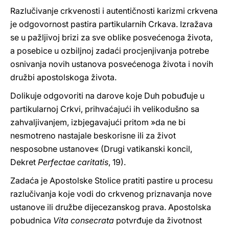
Razlučivanje crkvenosti i autentičnosti karizmi crkvena
je odgovornost pastira partikularnih Crkava. Izražava
se u pažljivoj brizi za sve oblike posvećenoga života,
a posebice u ozbiljnoj zadaći procjenjivanja potrebe
osnivanja novih ustanova posvećenoga života i novih
družbi apostolskoga života.
Dolikuje odgovoriti na darove koje Duh pobuđuje u
partikularnoj Crkvi, prihvaćajući ih velikodušno sa
zahvaljivanjem, izbjegavajući pritom »da ne bi
nesmotreno nastajale beskorisne ili za život
nesposobne ustanove« (Drugi vatikanski koncil,
Dekret
Perfectae caritatis
, 19).
Zadaća je Apostolske Stolice pratiti pastire u procesu
razlučivanja koje vodi do crkvenog priznavanja nove
ustanove ili družbe dijecezanskog prava. Apostolska
pobudnica
Vita consecrata
potvrđuje da životnost