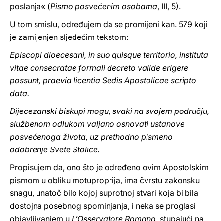
poslanja« (
Pismo posvećenim osobama
, III, 5).
U tom smislu, određujem da se promijeni kan. 579 koji
je zamijenjen sljedećim tekstom:
Episcopi dioecesani, in suo quisque territorio, instituta
vitae consecratae formali decreto valide erigere
possunt, praevia licentia Sedis Apostolicae scripto
data.
Dijecezanski biskupi mogu, svaki na svojem području,
službenom odlukom valjano osnovati ustanove
posvećenoga života, uz prethodno pismeno
odobrenje Svete Stolice.
Propisujem da, ono što je određeno ovim Apostolskim
pismom u obliku motuproprija, ima čvrstu zakonsku
snagu, unatoč bilo kojoj suprotnoj stvari koja bi bila
dostojna posebnog spominjanja, i neka se proglasi
objavljivanjem u
L’Osservatore Romano
, stupajući na