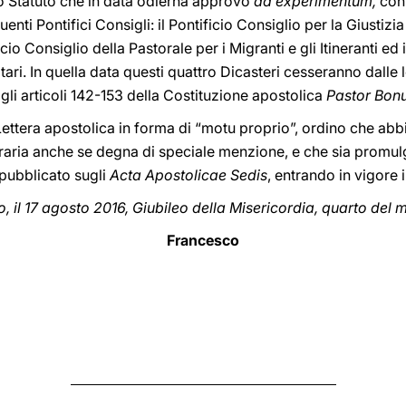
lo Statuto che in data odierna approvo
ad experimentum,
con
nti Pontifici Consigli: il Pontificio Consiglio per la Giustizia 
io Consiglio della Pastorale per i Migranti e gli Itineranti ed i
tari. In quella data questi quattro Dicasteri cesseranno dalle
li articoli 142-153 della Costituzione apostolica
Pastor Bon
ttera apostolica in forma di “motu proprio”, ordino che abbi
raria anche se degna di speciale menzione, e che sia promul
pubblicato sugli
Acta Apostolicae Sedis
, entrando in vigore i
 il 17 agosto 2016, Giubileo della Misericordia, quarto del m
Francesco