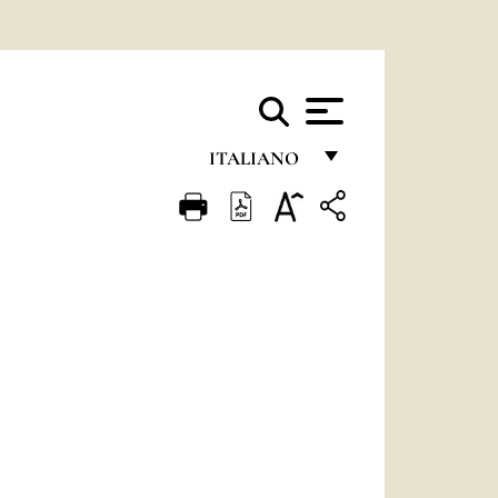
ITALIANO
FRANÇAIS
ENGLISH
ITALIANO
PORTUGUÊS
ESPAÑOL
DEUTSCH
POLSKI