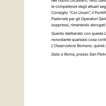
Nel nuovo Dicastero, retto dal
le competenze degli attuali segue
Consiglio “Cor Unum”, il Pontific
Pastorale per gli Operatori Sani
soppressi, rimanendo abrogati g
Quanto deliberato con questa Le
nonostante qualsiasi cosa cont
L’Osservatore Romano,
quindi 
Dato a Roma, presso San Pietro,