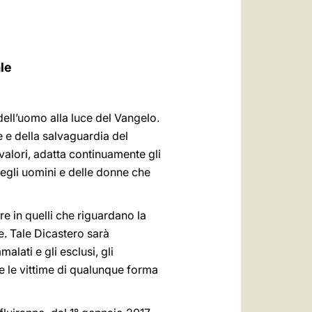
العربيّة
中文
LATINE
le
 dell’uomo alla luce del Vangelo.
e e della salvaguardia del
 valori, adatta continuamente gli
egli uomini e delle donne che
re in quelli che riguardano la
le. Tale Dicastero sarà
lati e gli esclusi, gli
ti e le vittime di qualunque forma