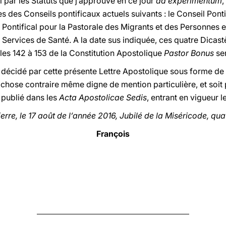
 par les Statuts que j’approuve en ce jour
ad experimentum
,
 des Conseils pontificaux actuels suivants : le Conseil Pontif
l Pontifical pour la Pastorale des Migrants et des Personnes 
s Services de Santé. A la date sus indiquée, ces quatre Dicast
icles 142 à 153 de la Constitution Apostolique
Pastor Bonus
se
é décidé par cette présente Lettre Apostolique sous forme de
e chose contraire même digne de mention particulière, et soit
t publié dans les
Acta
Apostolicae Sedis
, entrant en vigueur le
rre, le 17 août de l’année 2016, Jubilé de la Miséricode, qua
François