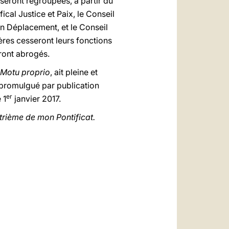
 seront regroupées, à partir du
ical Justice et Paix, le Conseil
en Déplacement, et le Conseil
ères cesseront leurs fonctions
ront abrogés.
Motu proprio
, ait pleine et
 promulgué par publication
er
 1
janvier 2017.
trième de mon Pontificat.