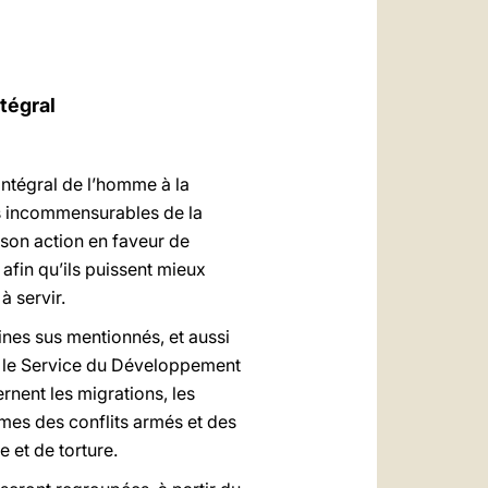
العربيّة
中文
LATINE
tégral
intégral de l’homme à la
ns incommensurables de la
s son action en faveur de
 afin qu’ils puissent mieux
 servir.
ines sus mentionnés, et aussi
ur le Service du Développement
nent les migrations, les
imes des conflits armés et des
 et de torture.