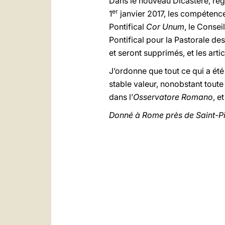
Dans le nouveau Dicastère, régi
er
1
janvier 2017, les compétences
Pontifical
Cor Unum
, le Consei
Pontifical pour la Pastorale de
et seront supprimés, et les art
J’ordonne que tout ce qui a ét
stable valeur, nonobstant tout
dans l’
Osservatore Romano
, e
Donné à Rome près de Saint-Pie