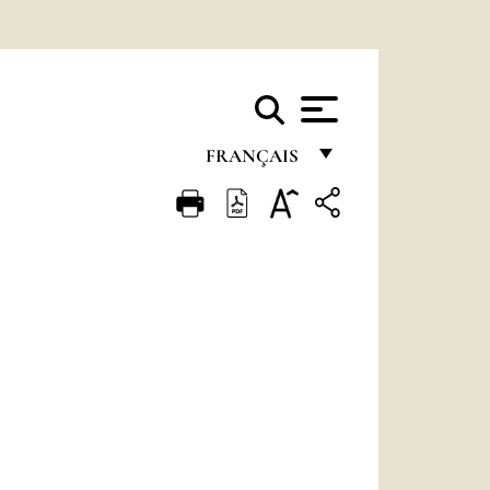
FRANÇAIS
FRANÇAIS
ENGLISH
ITALIANO
PORTUGUÊS
ESPAÑOL
DEUTSCH
POLSKI