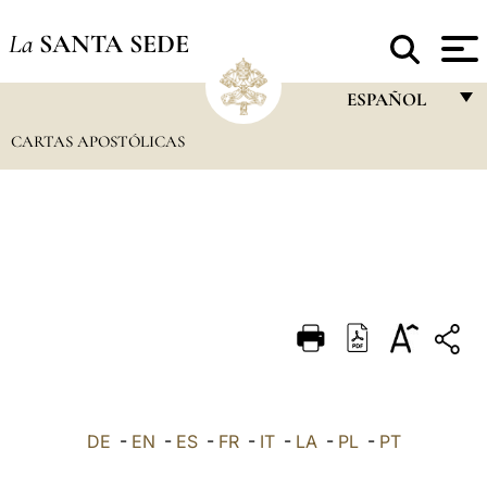
La
SANTA SEDE
ESPAÑOL
CARTAS APOSTÓLICAS
FRANÇAIS
ENGLISH
ITALIANO
PORTUGUÊS
ESPAÑOL
DEUTSCH
POLSKI
العربيّة
DE
-
EN
-
ES
-
FR
-
IT
-
LA
-
PL
-
PT
中文