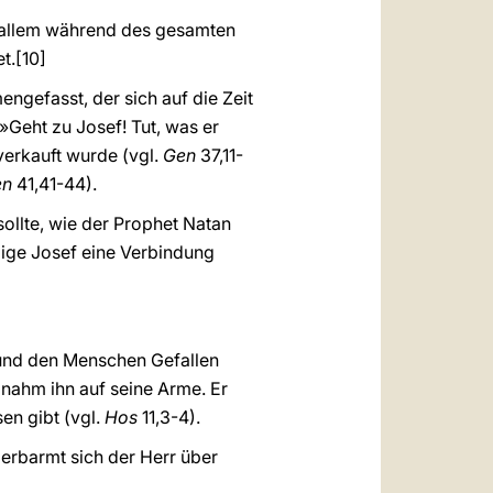
r allem während des gesamten
t.
[10]
ngefasst, der sich auf die Zeit
»Geht zu Josef! Tut, was er
verkauft wurde (vgl.
Gen
37,11-
en
41,41-44).
ollte, wie der Prophet Natan
ilige Josef eine Verbindung
 und den Menschen Gefallen
d nahm ihn auf seine Arme. Er
sen gibt (vgl.
Hos
11,3-4).
 erbarmt sich der Herr über