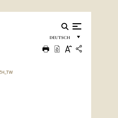
DEUTSCH
FRANÇAIS
ENGLISH
ITALIANO
ZH_TW
PORTUGUÊS
ESPAÑOL
DEUTSCH
POLSKI