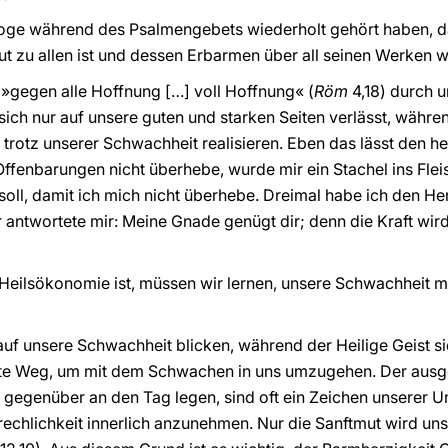
oge während des Psalmengebets wiederholt gehört haben, das
gut zu allen ist und dessen Erbarmen über all seinen Werken w
h »gegen alle Hoffnung […] voll Hoffnung« (
Röm
4,18) durch 
 sich nur auf unsere guten und starken Seiten verlässt, währen
trotz unserer Schwachheit realisieren. Eben das lässt den he
ffenbarungen nicht überhebe, wurde mir ein Stachel ins Flei
soll, damit ich mich nicht überhebe. Dreimal habe ich den Her
r antwortete mir: Meine Gnade genügt dir; denn die Kraft wir
Heilsökonomie ist, müssen wir lernen, unsere Schwachheit m
 auf unsere Schwachheit blicken, während der Heilige Geist s
beste Weg, um mit dem Schwachen in uns umzugehen. Der ausg
n gegenüber an den Tag legen, sind oft ein Zeichen unserer U
echlichkeit innerlich anzunehmen. Nur die Sanftmut wird un