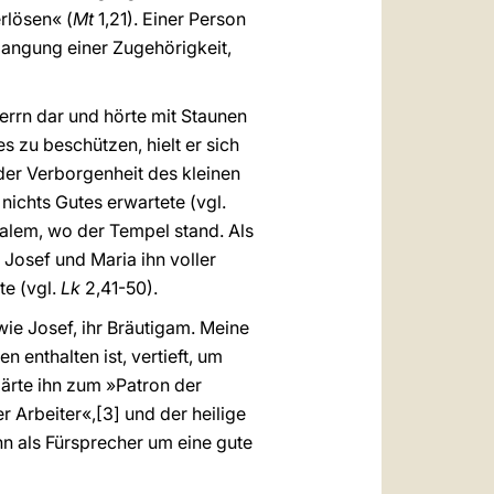
rlösen« (
Mt
1,21). Einer Person
langung einer Zugehörigkeit,
errn dar und hörte mit Staunen
 zu beschützen, hielt er sich
 der Verborgenheit des kleinen
ichts Gutes erwartete (vgl.
salem, wo der Tempel stand. Als
 Josef und Maria ihn voller
te (vgl.
Lk
2,41-50).
wie Josef, ihr Bräutigam. Meine
 enthalten ist, vertieft, um
klärte ihn zum »Patron der
r Arbeiter«,
[3] und der heilige
ihn als Fürsprecher um eine gute