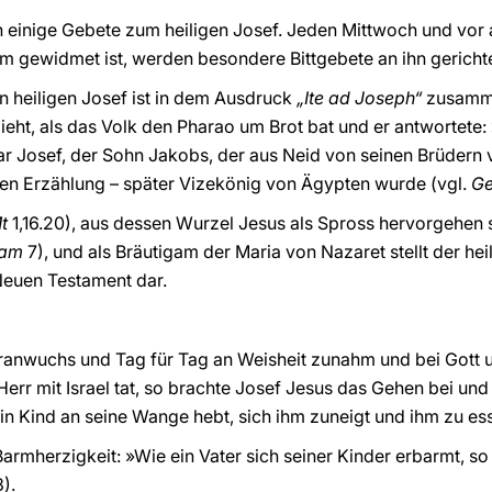
h einige Gebete zum heiligen Josef. Jeden Mittwoch und vo
hm gewidmet ist, werden besondere Bittgebete an ihn gerichte
n heiligen Josef ist in dem Ausdruck
„Ite ad Joseph“
zusamme
eht, als das Volk den Pharao um Brot bat und er antwortete: 
ar Josef, der Sohn Jakobs, der aus Neid von seinen Brüdern 
hen Erzählung – später Vizekönig von Ägypten wurde (vgl.
G
t
1,16.20), aus dessen Wurzel Jesus als Spross hervorgehen s
Sam
7), und als Bräutigam der Maria von Nazaret stellt der he
euen Testament dar.
heranwuchs und Tag für Tag an Weisheit zunahm und bei Gott
Herr mit Israel tat, so brachte Josef Jesus das Gehen bei un
sein Kind an seine Wange hebt, sich ihm zuneigt und ihm zu es
armherzigkeit: »Wie ein Vater sich seiner Kinder erbarmt, so
3).