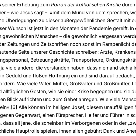
es seiner Erhebung zum
Patron der katholischen Kirche
durch 
r – wie Jesus sagt – »mit dem Mund von dem sprechen, wov
che Überlegungen zu dieser außergewöhnlichen Gestalt mit eu
ser Wunsch ist jetzt in den Monaten der Pandemie gereift. In 
n gewöhnlichen Menschen – die gewöhnlich vergessen werden 
der Zeitungen und Zeitschriften noch sonst im Rampenlicht d
eutende Seite unserer Geschichte schreiben: Ärzte, Kranken
ngspersonal, Betreuungskräfte, Transporteure, Ordnungskräft
 ja viele andere, die verstanden haben, dass niemand sich alle
n Geduld und flößen Hoffnung ein und sind darauf bedacht, 
rdern. Wie viele Väter, Mütter, Großväter und Großmütter, L
d alltäglichen Gesten, wie sie einer Krise begegnen und sie 
n Blick aufrichten und zum Gebet anregen. Wie viele Mensch
ein«.
[6] Alle können im heiligen Josef, diesem unauffällig
rgenen Gegenwart, einen Fürsprecher, Helfer und Führer in sc
n, dass all jene, die scheinbar im Verborgenen oder in der „zw
chliche Hauptrolle spielen. Ihnen allen gebührt Dank und An