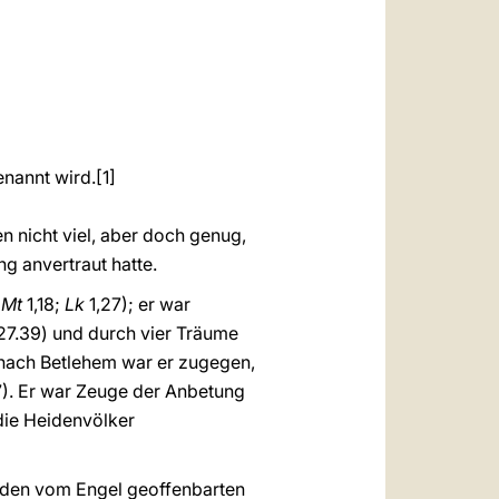
العربيّة
中文
LATINE
enannt wird.
[1]
n nicht viel, aber doch genug,
g anvertraut hatte.
.
Mt
1,18;
Lk
1,27); er war
27.39) und durch vier Träume
 nach Betlehem war er zugegen,
7). Er war Zeuge der Anbetung
 die Heidenvölker
m den vom Engel geoffenbarten