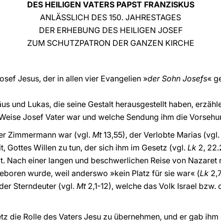
DES HEILIGEN VATERS PAPST FRANZISKUS
ANLÄSSLICH DES 150. JAHRESTAGES
DER ERHEBUNG DES HEILIGEN JOSEF
ZUM SCHUTZPATRON DER GANZEN KIRCHE
osef Jesus, der in allen vier Evangelien »
der Sohn Josefs
«
g
s und Lukas, die seine Gestalt herausgestellt haben, erzähle
 Weise Josef Vater war und welche Sendung ihm die Vorsehun
cher Zimmermann war (vgl.
Mt
13,55), der Verlobte Marias (vgl
reit, Gottes Willen zu tun, der sich ihm im Gesetz (vgl.
Lk
2, 22.
tat. Nach einer langen und beschwerlichen Reise von Nazaret
geboren wurde, weil anderswo »kein Platz für sie war« (
Lk
2,
der Sterndeuter (vgl.
Mt
2,1-12), welche das Volk Israel bzw.
etz die Rolle des Vaters Jesu zu übernehmen, und er gab ih