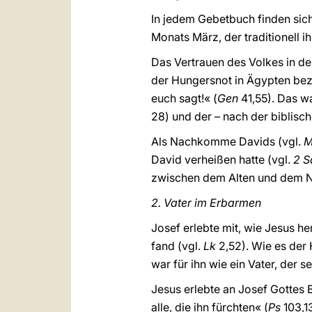
In jedem Gebetbuch finden sic
Monats März, der traditionell i
Das Vertrauen des Volkes in de
der Hungersnot in Ägypten bezi
euch sagt!« (
Gen
41,55). Das w
28) und der – nach der biblisc
Als Nachkomme Davids (vgl.
M
David verheißen hatte (vgl.
2 
zwischen dem Alten und dem N
2. Vater im Erbarmen
Josef erlebte mit, wie Jesus 
fand (vgl.
Lk
2,52). Wie es der 
war für ihn wie ein Vater, der 
Jesus erlebte an Josef Gottes B
alle, die ihn fürchten« (
Ps
103,1