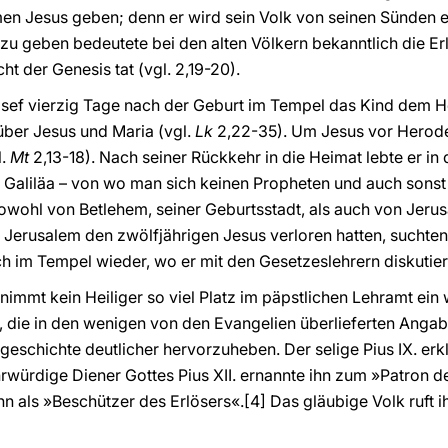
en Jesus geben; denn er wird sein Volk von seinen Sünden e
u geben bedeutete bei den alten Völkern bekanntlich die Er
t der Genesis tat (vgl.
2,19-20).
osef vierzig Tage nach der Geburt im Tempel das Kind dem H
ber Jesus und Maria (vgl.
Lk
2,22-35). Um Jesus vor Herodes
l.
Mt
2,13-18). Nach seiner Rückkehr in die Heimat lebte er in
Galiläa – von wo man sich keinen Propheten und auch sonst n
t sowohl von Betlehem, seiner Geburtsstadt, als auch von Jeru
ch Jerusalem den zwölfjährigen Jesus verloren hatten, suchten
ch im Tempel wieder, wo er mit den Gesetzeslehrern diskutier
nimmt kein Heiliger so viel Platz im päpstlichen Lehramt ein 
 die in den wenigen von den Evangelien überlieferten Angaben
lsgeschichte deutlicher hervorzuheben. Der selige Pius IX. er
hrwürdige Diener Gottes Pius XII. ernannte ihn zum »Patron de
hn als »Beschützer des Erlösers«.
[4] Das gläubige Volk ruft 