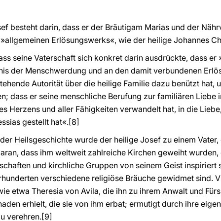
ef besteht darin, dass er der Bräutigam Marias und der Nährv
des »allgemeinen Erlösungswerks«, wie der heilige Johannes C
, dass seine Vaterschaft sich konkret darin ausdrückte, dass e
nis der Menschwerdung und an den damit verbundenen Erlös
ehende Autorität über die heilige Familie dazu benützt hat, 
en; dass er seine menschliche Berufung zur familiären Liebe 
es Herzens und aller Fähigkeiten verwandelt hat, in die Liebe,
sias gestellt hat«.
[8]
 der Heilsgeschichte wurde der heilige Josef zu einem Vater, 
daran, dass ihm weltweit zahlreiche Kirchen geweiht wurden, 
chaften und kirchliche Gruppen von seinem Geist inspiriert
rhunderten verschiedene religiöse Bräuche gewidmet sind. V
 wie etwa Theresia von Avila, die ihn zu ihrem Anwalt und Für
naden erhielt, die sie von ihm erbat; ermutigt durch ihre eige
zu verehren.
[9]