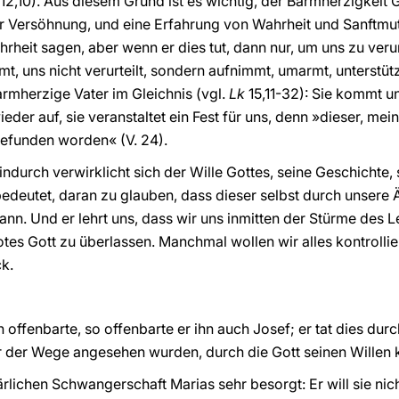
12,10). Aus diesem Grund ist es wichtig, der Barmherzigkeit
r Versöhnung, und eine Erfahrung von Wahrheit und Sanftm
rheit sagen, aber wenn er dies tut, dann nur, um uns zu verur
t, uns nicht verurteilt, sondern aufnimmt, umarmt, unterstüt
armherzige Vater im Gleichnis (vgl.
Lk
15,11-32): Sie kommt u
eder auf, sie veranstaltet ein Fest für uns, denn »dieser, mei
gefunden worden« (V. 24).
durch verwirklicht sich der Wille Gottes, seine Geschichte, s
edeutet, daran zu glauben, dass dieser selbst durch unsere 
n. Und er lehrt uns, dass wir uns inmitten der Stürme des L
es Gott zu überlassen. Manchmal wollen wir alles kontrolliere
k.
 offenbarte, so offenbarte er ihn auch Josef; er tat dies durc
ner der Wege angesehen wurden, durch die Gott seinen Willen 
ärlichen Schwangerschaft Marias sehr besorgt: Er will sie nich