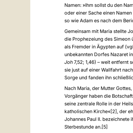
Namen: »Ihm sollst du den Nam
oder einer Sache einen Namen z
so wie Adam es nach dem Berich
Gemeinsam mit Maria stellte J
die Prophezeiung des Simeon ü
als Fremder in Ägypten auf (vg
unbekannten Dorfes Nazaret in 
Joh
7,52; 1,46) – weit entfern
sie just auf einer Wallfahrt na
Sorge und fanden ihn schließli
Nach Maria, der Mutter Gottes, 
Vorgänger haben die Botschaft,
seine zentrale Rolle in der Hei
katholischen Kirche«
[2], der e
Johannes Paul II. bezeichnete i
Sterbestunde an.
[5]