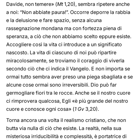
Davide, non temere» (
Mt
1,20), sembra ripetere anche
a noi: “Non abbiate paura!”. Occorre deporre la rabbia
e la delusione e fare spazio, senza alcuna
rassegnazione mondana ma con fortezza piena di
speranza, a ciò che non abbiamo scelto eppure esiste.
Accogliere così la vita ci introduce a un significato
nascosto. La vita di ciascuno di noi può ripartire
miracolosamente, se troviamo il coraggio di viverla
secondo ciò che ci indica il Vangelo. E non importa se
ormai tutto sembra aver preso una piega sbagliata e se
alcune cose ormai sono irreversibili. Dio può far
germogliare fiori tra le rocce. Anche se il nostro cuore
ci rimprovera qualcosa, Egli «è più grande del nostro
cuore e conosce ogni cosa» (
1 Gv
3,20).
Torna ancora una volta il realismo cristiano, che non
butta via nulla di ciò che esiste. La realtà, nella sua
misteriosa irriducibilità e complessità, è portatrice di