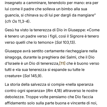
insegnato a camminare, tenendolo per mano: era per
lui come il padre che solleva un bimbo alla sua
guancia, si chinava su di lui per dargli da mangiare”
(cfr
Os
11,3-4).
Gesù ha visto la tenerezza di Dio in Giuseppe: «Come
è tenero un padre verso i figli, così il Signore è tenero
verso quelli che lo temono» (
Sal
103,13).
Giuseppe avrà sentito certamente riecheggiare nella
sinagoga, durante la preghiera dei Salmi, che il Dio
d’Israele è un Dio di tenerezza,
[11]
che è buono verso
tutti e «la sua tenerezza si espande su tutte le
creature» (
Sal
145,9).
La storia della salvezza si compie «nella speranza
contro ogni speranza» (
Rm
4,18) attraverso le nostre
debolezze. Troppe volte pensiamo che Dio faccia
affidamento solo sulla parte buona e vincente di noi,