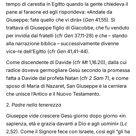
tempo di carestia in Egitto quando la gente chiedeva il
pane al faraone ed egli rispondeva: «Andate da
Giuseppe; fate quello che vi dirà» (
Gen
41,55). Si
trattava di Giuseppe figlio di Giacobbe, che fu venduto
per invidia dai fratelli (cfr
Gen
37,11-28) e che – stando
alla narrazione biblica – successivamente divenne
vice-re dell’Egitto (cfr
Gen
41,41-44).
Come discendente di Davide (cfr
Mt
1,16.20), dalla cui
radice doveva germogliare Gesù secondo la promessa
fatta a Davide dal profeta Natan (cfr
2 Sam
7), e come
sposo di Maria di Nazaret, San Giuseppe è la cerniera
che unisce l’Antico e il Nuovo Testamento.
2.
Padre nella tenerezza
Giuseppe vide crescere Gesù giorno dopo giorno «in
sapienza, età e grazia davanti a Dio e agli uomini» (
Lc
2,52). Come il Signore fece con Israele, così egli “gli ha