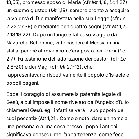
13,55), promesso sposo di Maria (cfr
Mt
1,18;
Lc
1,27);
un «uomo giusto» (
Mt
1,19), sempre pronto a eseguire
la volontà di Dio manifestata nella sua Legge (cfr
Lc
2,22.27.39) e mediante ben quattro sogni (cfr
Mt
1,20;
2,13.19.22). Dopo un lungo e faticoso viaggio da
Nazaret a Betlemme, vide nascere il Messia in una
stalla, perché altrove «non c’era posto per loro» (
Lc
2,7). Fu testimone dell’adorazione dei pastori (cfr
Lc
2,8-20) e dei Magi (cfr
Mt
2,1-12), che
rappresentavano rispettivamente il popolo d’Israele e i
popoli pagani.
Ebbe il coraggio di assumere la paternità legale di
Gesù, a cui impose il nome rivelato dall’Angelo: «Tu lo
chiamerai Gesù: egli infatti salverà il suo popolo dai
suoi peccati» (
Mt
1,21). Come è noto, dare un nome a
una persona o a una cosa presso i popoli antichi
significava conseguirne l’appartenenza, come fece