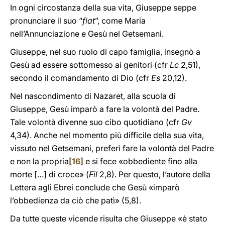
In ogni circostanza della sua vita, Giuseppe seppe
pronunciare il suo “
fiat
”, come Maria
nell’Annunciazione e Gesù nel Getsemani.
Giuseppe, nel suo ruolo di capo famiglia, insegnò a
Gesù ad essere sottomesso ai genitori (cfr
Lc
2,51),
secondo il comandamento di Dio (cfr
Es
20,12).
Nel nascondimento di Nazaret, alla scuola di
Giuseppe, Gesù imparò a fare la volontà del Padre.
Tale volontà divenne suo cibo quotidiano (cfr
Gv
4,34). Anche nel momento più difficile della sua vita,
vissuto nel Getsemani, preferì fare la volontà del Padre
e non la propria
[16]
e si fece «obbediente fino alla
morte […] di croce» (
Fil
2,8). Per questo, l’autore della
Lettera agli Ebrei conclude che Gesù «imparò
l’obbedienza da ciò che patì» (5,8).
Da tutte queste vicende risulta che Giuseppe «è stato