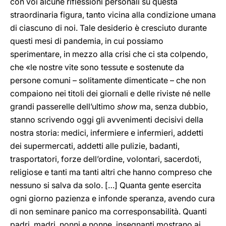
con voi alcune riflessioni personali su questa
straordinaria figura, tanto vicina alla condizione umana
di ciascuno di noi. Tale desiderio è cresciuto durante
questi mesi di pandemia, in cui possiamo
sperimentare, in mezzo alla crisi che ci sta colpendo,
che «le nostre vite sono tessute e sostenute da
persone comuni – solitamente dimenticate – che non
compaiono nei titoli dei giornali e delle riviste né nelle
grandi passerelle dell’ultimo
show
ma, senza dubbio,
stanno scrivendo oggi gli avvenimenti decisivi della
nostra storia: medici, infermiere e infermieri, addetti
dei supermercati, addetti alle pulizie, badanti,
trasportatori, forze dell’ordine, volontari, sacerdoti,
religiose e tanti ma tanti altri che hanno compreso che
nessuno si salva da solo. […] Quanta gente esercita
ogni giorno pazienza e infonde speranza, avendo cura
di non seminare panico ma corresponsabilità. Quanti
padri, madri, nonni e nonne, insegnanti mostrano ai