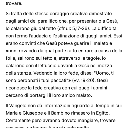
trovare.
Si tratta dello stesso coraggio creativo dimostrato
dagli amici del paralitico che, per presentarlo a Gesù,
lo calarono giù dal tetto (cfr
Lc
5,17-26). La difficoltà
non fermò l’audacia e l’ostinazione di quegli amici. Essi
erano convinti che Gesù poteva guarire il malato e
«non trovando da qual parte farlo entrare a causa della
folla, salirono sul tetto e, attraverso le tegole, lo
calarono con il lettuccio davanti a Gesù nel mezzo
della stanza. Vedendo la loro fede, disse: “Uomo, ti
sono perdonati i tuoi peccati”» (vv. 19-20). Gesù
riconosce la fede creativa con cui quegli uomini
cercano di portargli il loro amico malato.
Il Vangelo non dà informazioni riguardo al tempo in cui
Maria e Giuseppe e il Bambino rimasero in Egitto.
Certamente però avranno dovuto mangiare, trovare
una casa, un lavoro. Non ci vuole molta