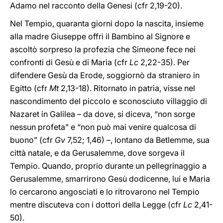
Adamo nel racconto della Genesi (cfr 2,19-20).
Nel Tempio, quaranta giorni dopo la nascita, insieme
alla madre Giuseppe offrì il Bambino al Signore e
ascoltò sorpreso la profezia che Simeone fece nei
confronti di Gesù e di Maria (cfr
Lc
2,22-35). Per
difendere Gesù da Erode, soggiornò da straniero in
Egitto (cfr
Mt
2,13-18). Ritornato in patria, visse nel
nascondimento del piccolo e sconosciuto villaggio di
Nazaret in Galilea – da dove, si diceva, “non sorge
nessun profeta” e “non può mai venire qualcosa di
buono” (cfr
Gv
7,52; 1,46) –, lontano da Betlemme, sua
città natale, e da Gerusalemme, dove sorgeva il
Tempio. Quando, proprio durante un pellegrinaggio a
Gerusalemme, smarrirono Gesù dodicenne, lui e Maria
lo cercarono angosciati e lo ritrovarono nel Tempio
mentre discuteva con i dottori della Legge (cfr
Lc
2,41-
50).