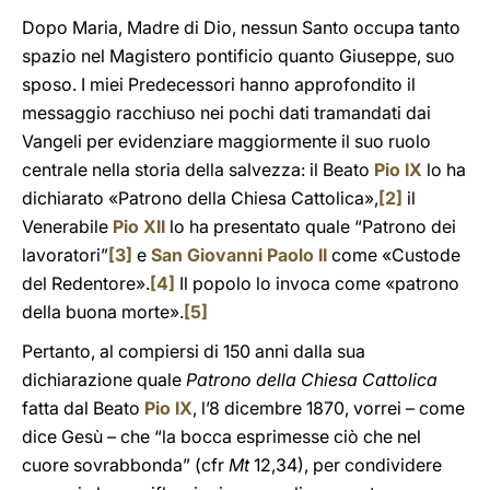
Dopo Maria, Madre di Dio, nessun Santo occupa tanto
spazio nel Magistero pontificio quanto Giuseppe, suo
sposo. I miei Predecessori hanno approfondito il
messaggio racchiuso nei pochi dati tramandati dai
Vangeli per evidenziare maggiormente il suo ruolo
centrale nella storia della salvezza: il Beato
Pio IX
lo ha
dichiarato «Patrono della Chiesa Cattolica»,
[2]
il
Venerabile
Pio XII
lo ha presentato quale “Patrono dei
lavoratori”
[3]
e
San Giovanni Paolo II
come «Custode
del Redentore».
[4]
Il popolo lo invoca come «patrono
della buona morte».
[5]
Pertanto, al compiersi di 150 anni dalla sua
dichiarazione quale
Patrono della Chiesa Cattolica
fatta dal Beato
Pio IX
, l’8 dicembre 1870, vorrei – come
dice Gesù – che “la bocca esprimesse ciò che nel
cuore sovrabbonda” (cfr
Mt
12,34), per condividere