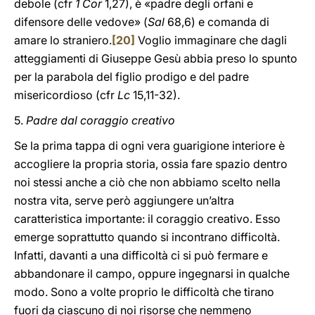
debole (cfr
1 Cor
1,27), è «padre degli orfani e
difensore delle vedove» (
Sal
68,6) e comanda di
amare lo straniero.
[20]
Voglio immaginare che dagli
atteggiamenti di Giuseppe Gesù abbia preso lo spunto
per la parabola del figlio prodigo e del padre
misericordioso (cfr
Lc
15,11-32).
5.
Padre dal coraggio creativo
Se la prima tappa di ogni vera guarigione interiore è
accogliere la propria storia, ossia fare spazio dentro
noi stessi anche a ciò che non abbiamo scelto nella
nostra vita, serve però aggiungere un’altra
caratteristica importante: il coraggio creativo. Esso
emerge soprattutto quando si incontrano difficoltà.
Infatti, davanti a una difficoltà ci si può fermare e
abbandonare il campo, oppure ingegnarsi in qualche
modo. Sono a volte proprio le difficoltà che tirano
fuori da ciascuno di noi risorse che nemmeno