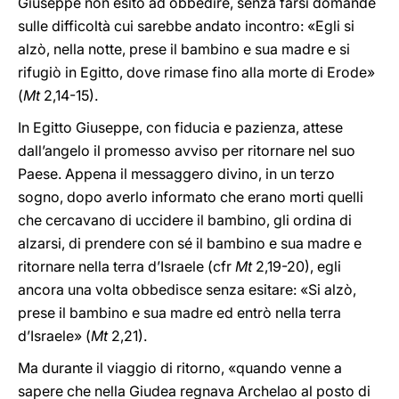
Giuseppe non esitò ad obbedire, senza farsi domande
sulle difficoltà cui sarebbe andato incontro: «Egli si
alzò, nella notte, prese il bambino e sua madre e si
rifugiò in Egitto, dove rimase fino alla morte di Erode»
(
Mt
2,14-15).
In Egitto Giuseppe, con fiducia e pazienza, attese
dall’angelo il promesso avviso per ritornare nel suo
Paese. Appena il messaggero divino, in un terzo
sogno, dopo averlo informato che erano morti quelli
che cercavano di uccidere il bambino, gli ordina di
alzarsi, di prendere con sé il bambino e sua madre e
ritornare nella terra d’Israele (cfr
Mt
2,19-20), egli
ancora una volta obbedisce senza esitare: «Si alzò,
prese il bambino e sua madre ed entrò nella terra
d’Israele» (
Mt
2,21).
Ma durante il viaggio di ritorno, «quando venne a
sapere che nella Giudea regnava Archelao al posto di