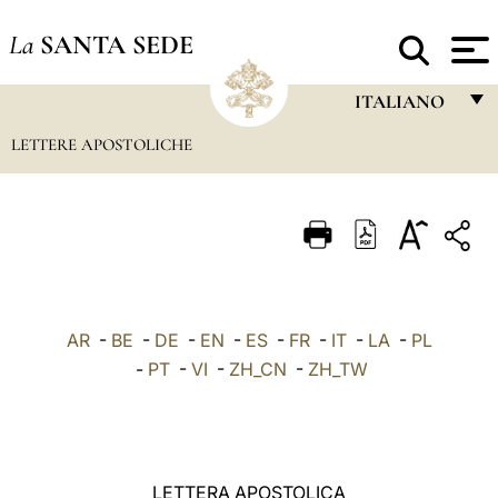
La
SANTA SEDE
ITALIANO
LETTERE APOSTOLICHE
FRANÇAIS
ENGLISH
ITALIANO
PORTUGUÊS
ESPAÑOL
AR
-
BE
-
DE
-
EN
-
ES
-
FR
-
IT
-
LA
-
PL
DEUTSCH
-
PT
-
VI
-
ZH_CN
-
ZH_TW
POLSKI
العربيّة
LETTERA APOSTOLICA
中文