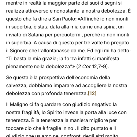
mentre in realtà la maggior parte dei suoi disegni si
realizza attraverso e nonostante la nostra debolezza. È
questo che fa dire a San Paolo: «Affinché io non monti
in superbia, è stata data alla mia carne una spina, un
inviato di Satana per percuotermi, perché io non monti
in superbia. A causa di questo per tre volte ho pregato
il Signore che l'allontanasse da me. Ed egli mi ha detto:
“Ti basta la mia grazia; la forza infatti si manifesta
pienamente nella debolezza”» (
2 Cor
12,7-9).
Se questa è la prospettiva dell’economia della
salvezza, dobbiamo imparare ad accogliere la nostra
debolezza con profonda tenerezza.
[12]
Il Maligno ci fa guardare con giudizio negativo la
nostra fragilità, lo Spirito invece la porta alla luce con
tenerezza. È la tenerezza la maniera migliore per
toccare ciò che è fragile in noi. Il dito puntato e il
giudizio che usiamo nei confronti degli altri molto