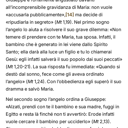
all’incomprensibile gravidanza di Maria: non vuole
«accusarla pubblicamente»,
[14]
ma decide di
«ripudiarla in segreto» (
Mt
1,19). Nel primo sogno
l’angelo lo aiuta a risolvere il suo grave dilemma: «Non
temere di prendere con te Maria, tua sposa. Infatti, il
bambino che è generato in lei viene dallo Spirito
Santo; ella darà alla luce un figlio e tu lo chiamerai
Gesù: egli infatti salverà il suo popolo dai suoi peccati»
(
Mt
1,20-21). La sua risposta fu immediata: «Quando si
destò dal sonno, fece come gli aveva ordinato
l’angelo» (
Mt
1,24). Con l’obbedienza egli superò il suo
dramma e salvò Maria.
Nel secondo sogno l’angelo ordina a Giuseppe:
«Alzati, prendi con te il bambino e sua madre, fuggi in
Egitto e resta là finché non ti avvertirò: Erode infatti
vuole cercare il bambino per ucciderlo» (
Mt
2,13).