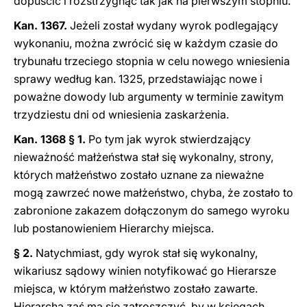
dopuścić i rozstrzygnąć tak jak na pierwszym stopniu.
Kan. 1367.
Jeżeli został wydany wyrok podlegający
wykonaniu, można zwrócić się w każdym czasie do
trybunału trzeciego stopnia w celu nowego wniesienia
sprawy według kan. 1325, przedstawiając nowe i
poważne dowody lub argumenty w terminie zawitym
trzydziestu dni od wniesienia zaskarżenia.
Kan. 1368 § 1.
Po tym jak wyrok stwierdzający
nieważność małżeństwa stał się wykonalny, strony,
których małżeństwo zostało uznane za nieważne
mogą zawrzeć nowe małżeństwo, chyba, że zostało to
zabronione zakazem dołączonym do samego wyroku
lub postanowieniem Hierarchy miejsca.
§ 2.
Natychmiast, gdy wyrok stał się wykonalny,
wikariusz sądowy winien notyfikować go Hierarsze
miejsca, w którym małżeństwo zostało zawarte.
Hierarcha zaś ma się zatroszczyć, by w księgach