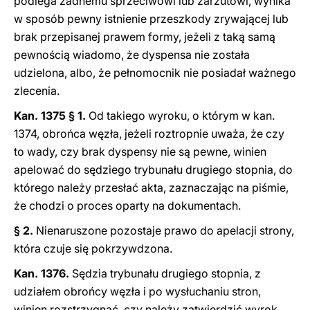
podlega żadnemu sprzeciwowi lub zarzutowi, wynika
w sposób pewny istnienie przeszkody zrywającej lub
brak przepisanej prawem formy, jeżeli z taką samą
pewnością wiadomo, że dyspensa nie została
udzielona, albo, że pełnomocnik nie posiadał ważnego
zlecenia.
Kan. 1375 § 1.
Od takiego wyroku, o którym w kan.
1374, obrońca węzła, jeżeli roztropnie uważa, że czy
to wady, czy brak dyspensy nie są pewne, winien
apelować do sędziego trybunału drugiego stopnia, do
którego należy przesłać akta, zaznaczając na piśmie,
że chodzi o proces oparty na dokumentach.
§ 2.
Nienaruszone pozostaje prawo do apelacji strony,
która czuje się pokrzywdzona.
Kan. 1376.
Sędzia trybunału drugiego stopnia, z
udziałem obrońcy węzła i po wysłuchaniu stron,
winien rozstrzygnąć, czy należy zatwierdzić wyrok,