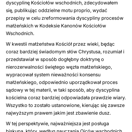
dyscyplinę Kościołów wschodnich, zdecydowałem
się, publikując oddzielne motu proprio, wydać
przepisy w celu zreformowania dyscypliny procesów
małżeńskich w Kodeksie Kanonów Kościołów
Wschodnich.
W kwestii małżeństwa Kościół przez wieki, będąc
coraz bardziej świadomym słów Chrystusa, rozumiał i
przedstawiał w sposób dogłębny doktrynę o
nierozerwalności świętego węzła małżeńskiego,
wypracował system nieważności konsensu
małżeńskiego, odpowiednio uporządkował proces
sądowy w tej materii, w taki sposób, aby dyscyplina
kościelna coraz bardziej odpowiadała prawdzie wiary.
Wszystko to zostało ustanowione, kierując się zawsze
najwyższym prawem jakim jest zbawienie dusz.
W tej perspektywie, najważniejsza jest posługa
biskupa, który, według nauczania Ojców wschodnich,