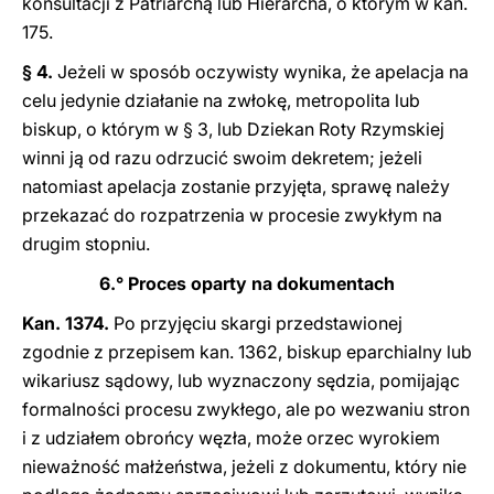
konsultacji z Patriarchą lub Hierarcha, o którym w kan.
175.
§ 4.
Jeżeli w sposób oczywisty wynika, że apelacja na
celu jedynie działanie na zwłokę, metropolita lub
biskup, o którym w § 3, lub Dziekan Roty Rzymskiej
winni ją od razu odrzucić swoim dekretem; jeżeli
natomiast apelacja zostanie przyjęta, sprawę należy
przekazać do rozpatrzenia w procesie zwykłym na
drugim stopniu.
6.° Proces oparty na dokumentach
Kan. 1374.
Po przyjęciu skargi przedstawionej
zgodnie z przepisem kan. 1362, biskup eparchialny lub
wikariusz sądowy, lub wyznaczony sędzia, pomijając
formalności procesu zwykłego, ale po wezwaniu stron
i z udziałem obrońcy węzła, może orzec wyrokiem
nieważność małżeństwa, jeżeli z dokumentu, który nie