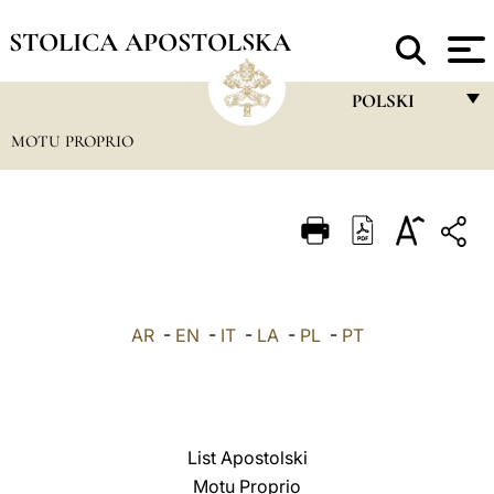
STOLICA APOSTOLSKA
POLSKI
MOTU PROPRIO
FRANÇAIS
ENGLISH
ITALIANO
PORTUGUÊS
ESPAÑOL
AR
-
EN
-
IT
-
LA
-
PL
-
PT
DEUTSCH
POLSKI
العربيّة
List Apostolski
Motu Proprio
中文