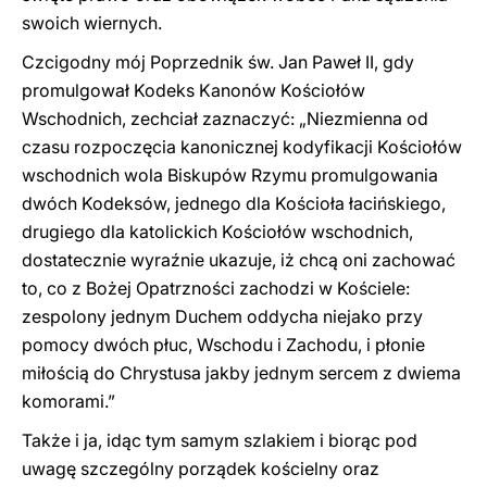
swoich wiernych.
Czcigodny mój Poprzednik św. Jan Paweł II, gdy
promulgował Kodeks Kanonów Kościołów
Wschodnich, zechciał zaznaczyć: „Niezmienna od
czasu rozpoczęcia kanonicznej kodyfikacji Kościołów
wschodnich wola Biskupów Rzymu promulgowania
dwóch Kodeksów, jednego dla Kościoła łacińskiego,
drugiego dla katolickich Kościołów wschodnich,
dostatecznie wyraźnie ukazuje, iż chcą oni zachować
to, co z Bożej Opatrzności zachodzi w Kościele:
zespolony jednym Duchem oddycha niejako przy
pomocy dwóch płuc, Wschodu i Zachodu, i płonie
miłością do Chrystusa jakby jednym sercem z dwiema
komorami.”
Także i ja, idąc tym samym szlakiem i biorąc pod
uwagę szczególny porządek kościelny oraz