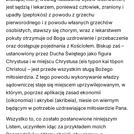
jest sędzią i lekarzem, ponieważ człowiek, zraniony i
upadły (peptokόs) z powodu z grzechu
pierworodnego i z powodu własnych grzechów
osobistych, stawszy się chorym, wraz z lekarstwem
pokuty otrzymuje od Boga uzdrowienie i przebaczenie
oraz dostępuje pojednania z Kościołem. Biskup zaś –
ustanowiony przez Ducha Świętego jako figura
Chrystusa i w miejscu Chrystusa (eis typon kai tòpon
Christou) – jest przede wszystkim sługą Bożego
miłosierdzia. Z tego powodu wykonywanie władzy
sądowniczej staje się miejscem uprzywilejowanym, w
którym, poprzez aplikację zasad ekonomii
(oikonomia) i akrybei (akribeia), niesie on wiernym
będącym w potrzebie uzdrawiające miłosierdzie Pana.
Wszystko to, co zostało postanowione niniejszym
Listem, uczyniłem idąc za przykładem moich