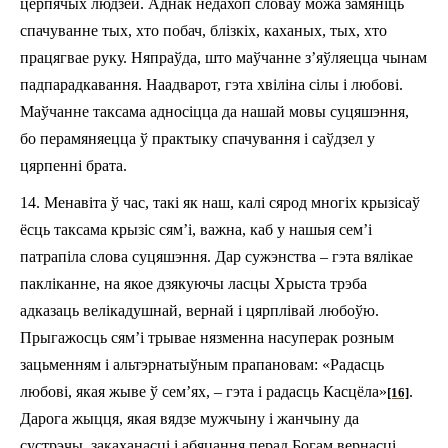
церпячых людзей. Аднак недахоп словаў можа замяніць
спачуванне тых, хто побач, блізкіх, каханых, тых, хто
працягвае руку. Няпраўда, што маўчанне з’яўляецца чынам
падпарадкавання. Наадварот, гэта хвіліна сілы і любові.
Маўчанне таксама адносіцца да нашай мовы суцяшэння,
бо перамяняецца ў практыку спачування i саўдзел у
цярпенні брата.
14. Менавіта ў час, такі як наш, калі сярод многіх крызісаў
ёсць таксама крызіс сям’і, важна, каб у нашыя сем’і
патрапіла слова суцяшэння. Дар сужэнства – гэта вялікае
пакліканне, на якое дзякуючы ласцы Хрыста трэба
адказаць велікадушнай, вернай і цярплівай любоўю.
Прыгажосць сям’і трывае нязменна насуперак розным
зацьменням і альтэрнатыўным прапановам: «Радасць
любові, якая жыве ў сем’ях, – гэта і радасць Касцёла»
.
[16]
Дарога жыцця, якая вядзе мужчыну і жанчыну да
сустрэчы, закаханасці i абяцання перад Богам вернасці