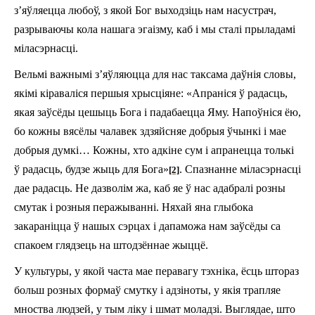
з’яўляецца любоў, з якой Бог выходзіць нам насустрач,
разрываючы кола нашага эгаізму, каб і мы сталі прыладамі
міласэрнасці.
Вельмі важнымі з’яўляюцца для нас таксама даўнія словы,
якімі кіраваліся першыя хрысціяне: «Апраніся ў радасць,
якая заўсёды цешыць Бога і падабаецца Яму. Напоўніся ёю,
бо кожны вясёлы чалавек здзяйсняе добрыя ўчынкі і мае
добрыя думкі… Кожны, хто адкіне сум і апранецца толькі
ў радасць, будзе жыць для Бога»
. Спазнанне міласэрнасці
[2]
дае радасць. Не дазволім жа, каб яе ў нас адабралі розны
смутак і розныя перажыванні. Няхай яна глыбока
закараніцца ў нашых сэрцах і дапаможа нам заўсёды са
спакоем глядзець на штодзённае жыццё.
У культуры, у якой часта мае перавагу тэхніка, ёсць штораз
больш розных формаў смутку і адзіноты, у якія трапляе
мноства людзей, у тым ліку і шмат моладзі. Выглядае, што