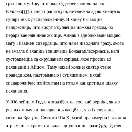
грэх аборту. Тое, што было ўдзелена мною на час
Юбілею
, цяпер працягнута, незалежна ад якіх­небудзь
[14]
супярэчных распараджэнняў. Я хацеў бы моцна
падкрэсліць, што аборт з’яўляецца цяжкім грахом, бо
перарывае нявіннае жыццё. Аднак з аднолькавай моцаю
магу і павінен сцвердзіць, што няма ніводнага граху, якога
не змагла б ахапіць і знішчыць Божая міласэрнасць, калі
сустракаецца са скрушаным сэрцам, якое просіць аб
паяднанні з Айцом. Таму няхай кожны святар стане
правадніком, падтрымкаю і суцяшэннем, няхай
спадарожнічае пэнітэнтам на гэтым канкрэтным шляху
паяднання.
У Юбілейным Годзе я згадзіўся на тое, каб вернікі, якія з
розных прычын наведваюць касцёлы, у якіх служаць
святары Брацтва Святога Пія X, маглі правамерна і законна
атрымаць сакрамэнтальнае адпушчэнне грахоў
. Дзеля
[15]