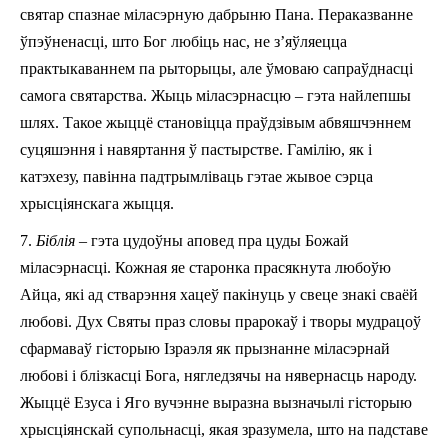
святар спазнае міласэрную дабрыню Пана. Пераказванне
ўпэўненасці, што Бог любіць нас, не з’яўляецца
практыкаваннем па рыторыцы, але ўмоваю сапраўднасці
самога святарства. Жыць міласэрнасцю – гэта найлепшы
шлях. Такое жыццё становіцца праўдзівым абвяшчэннем
суцяшэння і навяртання ў пастырстве. Гамілію, як і
катэхезу, павінна падтрымліваць гэтае жывое сэрца
хрысціянскага жыцця.
7.
Біблія
– гэта цудоўны аповед пра цуды Божай
міласэрнасці. Кожная яе старонка прасякнута любоўю
Айца, які ад стварэння хацеў пакінуць у свеце знакі сваёй
любові. Дух Святы праз словы прарокаў і творы мудрацоў
сфармаваў гісторыю Ізраэля як прызнанне міласэрнай
любові i блізкасці Бога, нягледзячы на нявернасць народу.
Жыццё Езуса і Яго вучэнне выразна вызначылі гісторыю
хрысціянскай супольнасці, якая зразумела, што на падставе