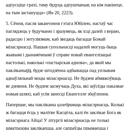
адпусціце грахі, таму будуць адпушчаныя; на кім пакінеце,
на тым застануцца» (
Ян
20, 22­23).
5. Сёння, пасля заканчэння гэтага Юбілею, настаў час
паглядзець у будучыню і зразумець, як ісці далей з вераю,
радасцю і энтузіязмам, каб зведаць багацце Божай
міласэрнасці. Нашыя супольнасці надалей могуць быць
жывымі і дынамічнымі ў справе новай евангелізацыі
настолькі, наколькі «пастырская аднова», да якой мы
пакліканы
, будзе штодзённа адбывацца пад уплывам
[3]
аднаўляльнай моцы міласэрнасці. Не будзем абмяжоўваць
яе дзеяння. Не будзем засмучаць Духа, які заўсёды паказвае
новыя шляхі, каб усім занесці Евангелле збаўлення.
Па­першае, мы пакліканы
цэлебраваць
міласэрнасць. Колькі
ж багацця ёсць у малітве Касцёла, калі ён заклікае Бога як
міласэрнага Айца! У літургіі міласэрнасць не толькі
шматразова заклікаецца, але сапраўды прымаецца і