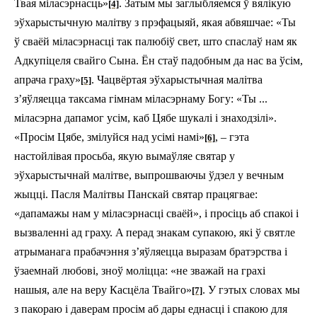
Твая міласэрнасць»
. Затым мы заглыбляемся ў вялікую
[4]
эўхарыстычную малітву з прэфацыяй, якая абвяшчае: «Ты
ў сваёй міласэрнасці так палюбіў свет, што спаслаў нам як
Адкупіцеля свайго Сына. Ён стаў падобным да нас ва ўсім,
апрача граху»
. Чацвёртая эўхарыстычная малітва
[5]
з’яўляецца таксама гімнам міласэрнаму Богу: «Ты ...
міласэрна дапамог усім, каб Цябе шукалі і знаходзілі».
«Просім Цябе, змілуйся над усімі намі»
, – гэта
[6]
настойлівая просьба, якую вымаўляе святар у
эўхарыстычнай малітве, выпрошваючы ўдзел у вечным
жыцці. Пасля Малітвы Панскай святар працягвае:
«дапамажы нам у міласэрнасці сваёй», і просіць аб спакоі і
вызваленні ад граху. A перад знакам супакою, які ў святле
атрыманага прабачэння з’яўляецца выразам братэрства і
ўзаемнай любові, зноў моліцца: «не зважай на грахі
нашыя, але на веру Касцёла Твайго»
. У гэтых словах мы
[7]
з пакораю і даверам просім аб дары еднасці і спакою для