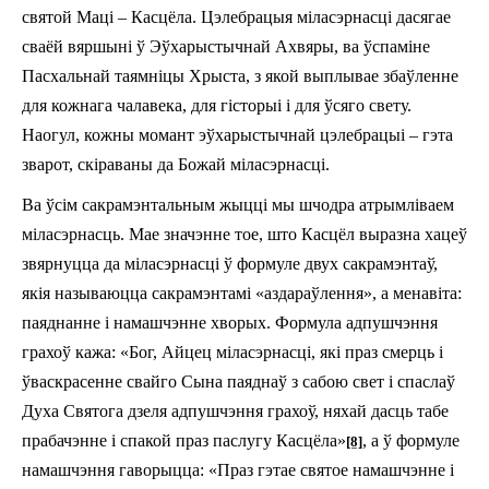
святой Маці – Касцёла. Цэлебрацыя міласэрнасці дасягае
сваёй вяршыні ў Эўхарыстычнай Ахвяры, ва ўспаміне
Пасхальнай таямніцы Хрыста, з якой выплывае збаўленне
для кожнага чалавека, для гісторыі i для ўсяго свету.
Наогул, кожны момант эўхарыстычнай цэлебрацыі – гэта
зварот, скіраваны да Божай міласэрнасці.
Ва ўсім сакрамэнтальным жыцці мы шчодра атрымліваем
міласэрнасць. Мае значэнне тое, што Касцёл выразна хацеў
звярнуцца да міласэрнасці ў формуле двух сакрамэнтаў,
якія называюцца сакрамэнтамі «аздараўлення», а менавіта:
паяднанне i намашчэнне хворых. Формула адпушчэння
грахоў кажа: «Бог, Айцец міласэрнасці, які праз смерць і
ўваскрасенне свайго Сына паяднаў з сабою свет і спаслаў
Духа Святога дзеля адпушчэння грахоў, няхай дасць табе
прабачэнне і спакой праз паслугу Касцёла»
, а ў формуле
[8]
намашчэння гаворыцца: «Праз гэтае святое намашчэнне і