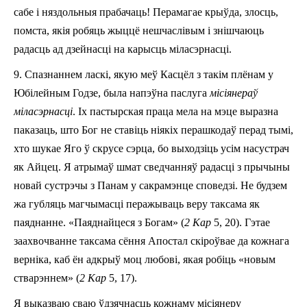
сабе і няздольныя прабачаць! Перамагае крыўда, злосць,
помста, якія робяць жыццё нешчаслівым і знішчаюць
радасць ад дзейнасці на карысць міласэрнасці.
9. Спазнаннем ласкі, якую меў Касцёл з такім плёнам у
Юбілейным Годзе, была напэўна паслуга
місіянераў
міласэрнасці
. Іх пастырская праца мела на мэце выразна
паказаць, што Бог не ставіць ніякіх перашкодаў перад тымі,
хто шукае Яго ў скрусе сэрца, бо выходзіць усім насустрач
як Айцец. Я атрымаў шмат сведчанняў радасці з прычыны
новай сустрэчы з Панам у сакрамэнце споведзі. Не будзем
жа губляць магчымасці перажываць веру таксама як
паяднанне. «Паяднайцеся з Богам» (
2 Кар
5, 20). Гэтае
заахвочванне таксама сёння Апостал скіроўвае да кожнага
верніка, каб ён адкрыў моц любові, якая робіць «новым
стварэннем» (
2 Кар
5, 17).
Я выказваю сваю ўдзячнасць кожнаму місіянеру