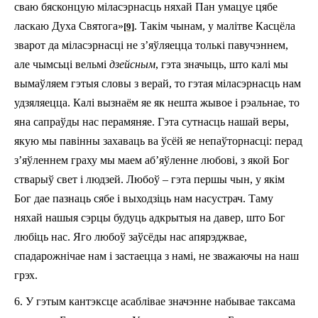
сваю бясконцую міласэрнасць няхай Пан умацуе цябе
ласкаю Духа Святога»
. Такім чынам, у малітве Касцёла
[9]
зварот да міласэрнасці не з’яўляецца толькі павучэннем,
але чымсьці вельмі
дзейсным
, гэта значыць, што калі мы
вымаўляем гэтыя словы з верай, то гэтая міласэрнасць нам
удзяляецца. Калі вызнаём яе як нешта жывое і рэальнае, то
яна сапраўды нас перамяняе. Гэта сутнасць нашай веры,
якую мы павінны захаваць ва ўсёй яе непаўторнасці: перад
з’яўленнем граху мы маем аб’яўленне любові, з якой Бог
стварыў свет і людзей. Любоў – гэта першы чын, у якім
Бог дае пазнаць сябе і выходзіць нам насустрач. Таму
няхай нашыя сэрцы будуць адкрытыя на давер, што Бог
любіць нас. Яго любоў заўсёды нас апярэджвае,
спадарожнічае нам і застаецца з намі, не зважаючы на наш
грэх.
6. У гэтым кантэксце асаблівае значэнне набывае таксама