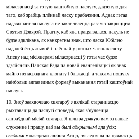
міласэрнасці за гэтую каштоўную паслугу, дадзеную для
таго, каб зрабіць плённай ласку прабачэння. Аднак гэтая
надзвычайная паслуга не заканчваецца разам з закрыццём
Святых Дзвярэй. Прагну, каб яна працягвалася, пакуль не
будзе адклікана, як канкрэтны знак, што ласка Юбілею
надалей ёсць жывой і плённай у розных частках свету.
Апеку над місіянерамі міласэрнасці ў гэты час будзе
здзяйсняць Папская Рада па новай евангелізацыі як знак
майго непасрэднага клопату i блізкасці, а таксама пошуку
найбольш адпаведных формаў выканання гэтай каштоўнай
паслугі.
10. Зноў заахвочваю святароў з вялікай стараннасцю
рыхтавацца да паслугі споведзі, якая з’яўляецца
сапраўднай місіяй святара. Я шчыра дзякую вам за вашае
служэнне і прашу, каб вы былі
адкрытымі
для ўсіх;
сведкамі
міласэрнай любові Айца, нягледзячы на цяжкасць