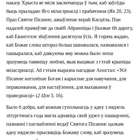
наказу Хрыста яе місія заключаецца ў тым, каб заўсёды
быць прыладаю Яго міласэрнасці і прабачэння (
Ян
20, 23).
Праз Святое Пісанне, ажыўленае верай Касцёла, Пан
надалей прамаўляе да сваёй Абранніцы і ўказвае ёй дарогу,
каб Евангелле збаўлення дасягнула ўсіх. Я горача жадаю,
каб Божае слова штораз больш шанавалася, пазнавалася і
пашыралася, каб дзякуючы яму можна было лепш
зразумець таямніцу любові, якая выцякае з гэтай крыніцы
міласэрнасці. Аб гэтым выразна нагадвае Апостал: «Усё
Пісанне натхнёнае Богам і карыснае для навучання, для
пераконвання, для настаўлення, для выхавання ў
праведнасці» (
2 Цім
3, 16).
Было б добра, каб кожная супольнасць у адну з нядзель
літургічнага года магла аднавіць свой удзел у пашырэнні,
пазнанні i паглыбленні ведаў Святога Пісання: цалкам
адну нядзелю прысвяціць Божаму слову, каб зразумець