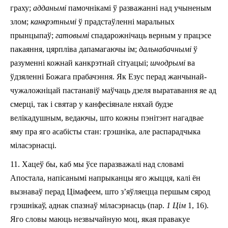
граху;
адданымі
памочнікамі ў разважанні над учыненым
злом;
канкрэтнымі
ў прадстаўленні маральных
прынцыпаў;
гатовымі
спадарожнічаць верным у працэсе
пакаяння, цярпліва дапамагаючы ім;
дальнабачнымі
ў
разуменні кожнай канкрэтнай сітуацыі;
шчодрымі
ва
ўдзяленні Божага прабачэння. Як Езус перад жанчынай­
чужаложніцай пастанавіў маўчаць дзеля выратавання яе ад
смерці, так і святар у канфесіянале няхай будзе
велікадушным, ведаючы, што кожны пэнітэнт нагадвае
яму пра яго асабісты стан: грэшніка, але распарадчыка
міласэрнасці.
11. Хацеў бы, каб мы ўсе паразважалі над словамі
Апостала, напісанымі напрыканцы яго жыцця, калі ён
вызнаваў перад Цімафеем, што з’яўляецца першым сярод
грэшнікаў, аднак спазнаў міласэрнасць (пар.
1 Цім
1, 16).
Яго словы маюць незвычайную моц, якая правакуе