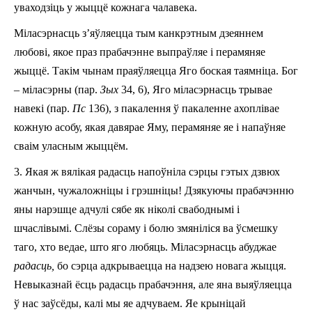
уваходзіць у жыццё кожнага чалавека.
Міласэрнасць з’яўляецца тым канкрэтным дзеяннем
любові, якое праз прабачэнне выпраўляе і перамяняе
жыццё. Такім чынам праяўляецца Яго боская таямніца. Бог
–
міласэрны (пар.
Зых
34, 6), Яго міласэрнасць трывае
навекі (пар.
Пс
136), з пакалення ў пакаленне ахоплівае
кожную асобу, якая давярае Яму, перамяняе яе і напаўняе
сваім уласным жыццём.
3. Якая ж вялікая радасць напоўніла сэрцы гэтых дзвюх
жанчын, чужаложніцы i грэшніцы! Дзякуючы прабачэнню
яны нарэшце адчулі сябе як ніколі свабоднымі i
шчаслівымі. Слёзы сораму i болю змяніліся ва ўсмешку
таго, хто ведае, што яго любяць. Міласэрнасць абуджае
радасць,
бо сэрца адкрываецца на надзею новага жыцця.
Невыказнай ёсць радасць прабачэння, але яна выяўляецца
ў нас заўсёды, калі мы яе адчуваем. Яе крыніцай