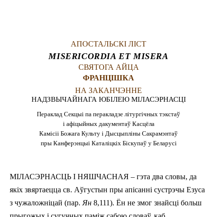
LATINE
АПОСТАЛЬСКІ ЛІСТ
MISERICORDIA ET MISERA
СВЯТОГА АЙЦА
ФРАНЦІШКА
НА ЗАКАНЧЭННЕ
НАДЗВЫЧАЙНАГА ЮБІЛЕЮ МІЛАСЭРНАСЦІ
Пераклад Секцыі па перакладзе літургічных тэкстаў
і афіцыйных дакументаў Касцёла
Камісіі Божага Культу і Дысцыпліны Сакрамэнтаў
пры Канферэнцыі Каталіцкіх Біскупаў у Беларусі
МІЛАСЭРНАСЦЬ I НЯШЧАСНАЯ
– гэта два словы, да
якіх звяртаецца св. Аўгустын пры апісанні сустрэчы Езуса
з чужаложніцай (пар.
Ян
8,1­11). Ён не змог знайсці больш
прыгожых і сугучных паміж сабою словаў, каб