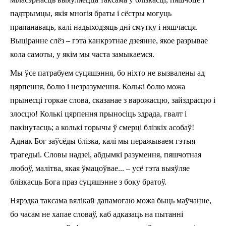
падтрымцы, якія многія браты і сёстры могуць
прапанаваць, калі надыходзяць дні смутку i няшчасця.
Выціранне слёз – гэта канкрэтнае дзеянне, якое разрывае
кола самоты, у якім мы часта замыкаемся.
Мы ўсе патрабуем суцяшэння, бо ніхто не вызвалены ад
цярпення, болю i незразумення. Колькі болю можа
прынесці горкае слова, сказанае з варожасцю, зайздрасцю і
злосцю! Колькі цярпення прыносіць здрада, гвалт і
пакінутасць; а колькі горычы ў смерці блізкіх асобаў!
Аднак Бог заўсёды блізка, калі мы перажываем гэтыя
трагедыі. Словы надзеі, абдымкі разумення, пяшчотная
любоў, малітва, якая ўмацоўвае... – усё гэта выяўляе
блізкасць Бога праз суцяшэнне з боку братоў.
Нярэдка таксама вялікай дапамогаю можа быць маўчанне,
бо часам не хапае словаў, каб адказаць на пытанні