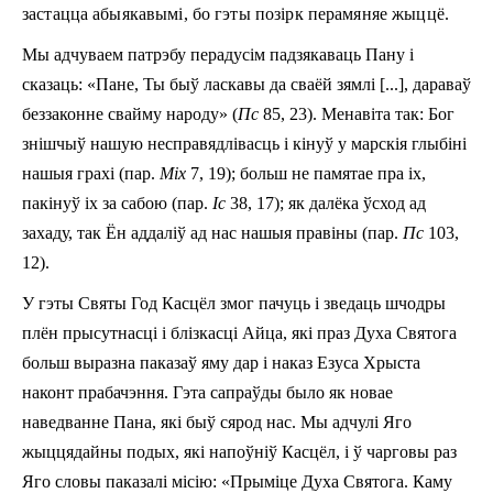
застацца абыякавымі, бо гэты позірк перамяняе жыццё.
Мы адчуваем патрэбу перадусім падзякаваць Пану і
сказаць: «Пане, Ты быў ласкавы да сваёй зямлі [...], дараваў
беззаконне свайму народу» (
Пс
85, 2­3). Менавіта так: Бог
знішчыў нашую несправядлівасць і кінуў у марскія глыбіні
нашыя грахі (пар.
Mіх
7, 19); больш не памятае пра іх,
пакінуў іх за сабою (пар.
Iс
38, 17); як далёка ўсход ад
захаду, так Ён аддаліў ад нас нашыя правіны (пар.
Пс
103,
12).
У гэты Святы Год Касцёл змог пачуць і зведаць шчодры
плён прысутнасці і блізкасці Айца, які праз Духа Святога
больш выразна паказаў яму дар і наказ Езуса Хрыста
наконт прабачэння. Гэта сапраўды было як новае
наведванне Пана, які быў сярод нас. Мы адчулі Яго
жыццядайны подых, які напоўніў Касцёл, і ў чарговы раз
Яго словы паказалі місію: «Прыміце Духа Святога. Каму