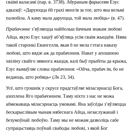
сваімі валасамі (пар. в. 37­38). Абураным фарысеям Езус
адказаў: «Даруюцца ёй грахі многія за тое, што яна вельмі
палюбіла. A каму мала даруецца, той мала любіць» (в. 47).
Прабачэнне
з’яўляецца найбольш бачным знакам любові
Айца, якую Езус хацеў аб’яўляць усім сваім жыццём. Няма
такой старонкі Евангелля, якая б не мела гэтага наказу
любові, што вядзе аж да прабачэння. Нават у апошнюю
хвіліну свайго зямнога жыцця, калі быў прыбіты да крыжа,
Езус вымаўляе словы прабачэння: «Ойча, прабач ім, бо не
ведаюць, што робяць» (
Лк
23, 34).
Усё, што грэшнік у скрусе прадстаўляе міласэрнасці Бога,
ахоплена Яго прабачэннем. Таму ніхто з нас не можа
абмежаваць міласэрнасць умовамі. Яна заўсёды з’яўляецца
бескарыслівым чынам нябеснага Айца, незаслужанай і
безумоўнай любоўю. Таму мы не можам дазволіць сабе
супрацьстаяць поўнай свабоды любові, з якой Бог