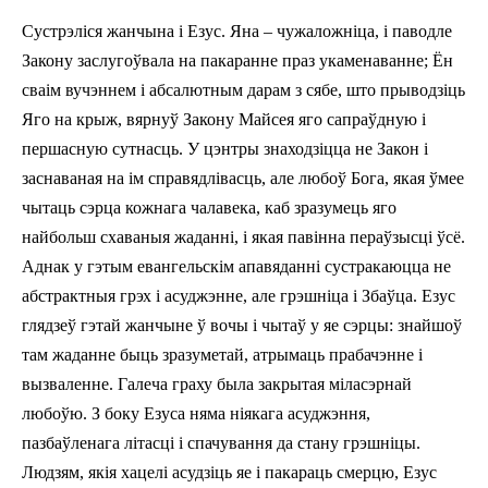
Сустрэліся жанчына і Езус. Яна – чужаложніца, і паводле
Закону заслугоўвала на пакаранне праз укаменаванне; Ён
сваім вучэннем і абсалютным дарам з сябе, што прыводзіць
Яго на крыж, вярнуў Закону Майсея яго сапраўдную і
першасную сутнасць. У цэнтры знаходзіцца не Закон і
заснаваная на ім справядлівасць, але любоў Бога, якая ўмее
чытаць сэрца кожнага чалавека, каб зразумець яго
найбольш схаваныя жаданні, і якая павінна пераўзысці ўсё.
Аднак у гэтым евангельскім апавяданні сустракаюцца не
абстрактныя грэх і асуджэнне, але грэшніца і Збаўца. Езус
глядзеў гэтай жанчыне ў вочы i чытаў у яе сэрцы: знайшоў
там жаданне быць зразуметай, атрымаць прабачэнне і
вызваленне. Галеча граху была закрытая міласэрнай
любоўю. З боку Езуса няма ніякага асуджэння,
пазбаўленага літасці i спачування да стану грэшніцы.
Людзям, якія хацелі асудзіць яе і пакараць смерцю, Езус