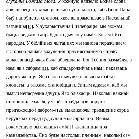
слуханне Божага слова.
У кожную нядзелю Божае слова
абвяшчаецца ў хрысціянскай супольнасці, каб Дзень Пана
быў напоўнены святлом, якое выпраменьвае з Пасхальнай
таямніцы
. У эўхарыстычнай цэлебрацыі мы можам
[10]
быць сведкамі сапраўднага дыялогу паміж Богам і Яго
народам. У біблійных чытаннях мы нанова перажываем
гісторыю нашага збаўлення праз няспынную справу
міласэрнасці, якая была абвешчана. Бог і сёння размаўляе з
намі як з сябрамі
, каб спадарожнічаць нам i паказваць
[11]
дарогу жыцця. Яго слова выяўляе нашыя патрэбы і
клопаты, а таксама становіцца плённым адказам, каб мы
змаглі непасрэдна адчуць Яго блізкасць. Наколькі важнай
становіцца
гамілія
, у якой «праўда ідзе поруч з
прыгажосцю і дабром»
, выклікаючы трымценне сэрца
[12]
веруючых перад цудоўнай міласэрнасцю! Вельмі
рэкамендую рыхтаваць гаміліі і клапаціцца пра
казнадзейства. Яно будзе настолькі плённым, наколькі сам