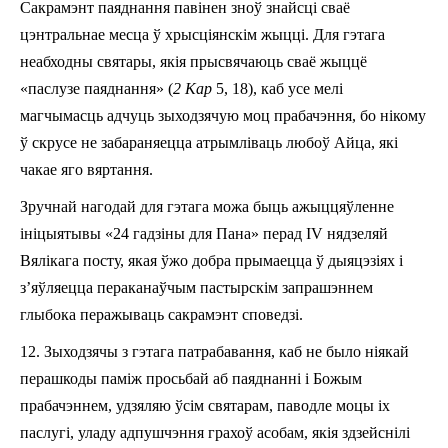
Сакрамэнт паяднання павінен зноў знайсці сваё
цэнтральнае месца ў хрысціянскім жыцці. Для гэтага
неабходны святары, якія прысвячаюць сваё жыццё
«паслузе паяднання» (
2 Кар
5, 18), каб усе мелі
магчымасць адчуць зыходзячую моц прабачэння, бо нікому
ў скрусе не забараняецца атрымліваць любоў Айца, які
чакае яго вяртання.
Зручнай нагодай для гэтага можа быць ажыццяўленне
ініцыятывы «24 гадзіны для Пана» перад IV нядзеляй
Вялікага посту, якая ўжо добра прымаецца ў дыяцэзіях i
з’яўляецца пераканаўчым пастырскім запрашэннем
глыбока перажываць сакрамэнт споведзі.
12. Зыходзячы з гэтага патрабавання, каб не было ніякай
перашкоды паміж просьбай аб паяднанні і Божым
прабачэннем, удзяляю ўсім святарам, паводле моцы іх
паслугі, уладу адпушчэння грахоў асобам, якія здзейснілі