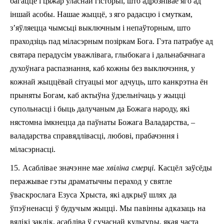
багацце і цяжар уласнай гісторыі, што адрознівае яго ад
іншай асобы. Нашае жыццё, з яго радасцю і смуткам,
з’яўляецца чымсьці выключным і непаўторным, што
праходзіць пад міласэрным позіркам Бога. Гэта патрабуе ад
святара перадусім уважлівага, глыбокага i дальнабачнага
духоўнага распазнання, каб кожны без выключэння, у
кожнай жыццёвай сітуацыі мог адчуць, што канкрэтна ён
прыняты Богам, каб актыўна ўдзельнічаць у жыцці
супольнасці i быць далучаным да Божага народу, які
нястомна імкнецца да паўнаты Божага Валадарства, –
валадарства справядлівасці, любові, прабачэння i
міласэрнасці.
15. Асаблівае значэнне мае
хвіліна смерці
. Касцёл заўсёды
перажывае гэты драматычны пераход у святле
ўваскрослага Езуса Хрыста, які адкрыў шлях да
ўпэўненасці ў будучым жыцці. Мы павінны адказаць на
вялікі заклік, асабліва ў сучаснай культуры, якая часта