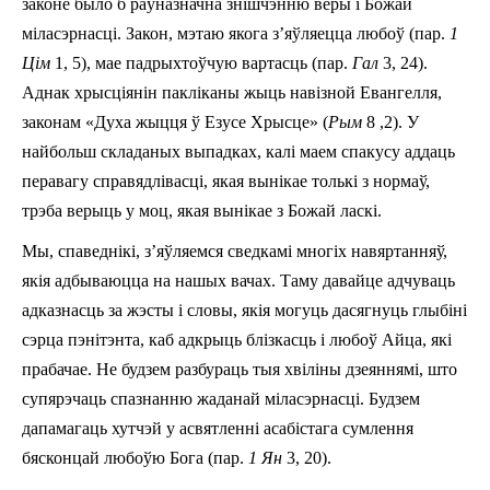
законе было б раўназначна знішчэнню веры і Божай
міласэрнасці. Закон, мэтаю якога з’яўляецца любоў (пар.
1
Цім
1, 5), мае падрыхтоўчую вартасць (пар.
Гал
3, 24).
Аднак хрысціянін пакліканы жыць навізной Евангелля,
законам «Духа жыцця ў Езусе Хрысце» (
Рым
8 ,2). У
найбольш складаных выпадках, калі маем спакусу аддаць
перавагу справядлівасці, якая вынікае толькі з нормаў,
трэба верыць у моц, якая вынікае з Божай ласкі.
Мы, спаведнікі, з’яўляемся сведкамі многіх навяртанняў,
якія адбываюцца на нашых вачах. Таму давайце адчуваць
адказнасць за жэсты і словы, якія могуць дасягнуць глыбіні
сэрца пэнітэнта, каб адкрыць блізкасць i любоў Айца, які
прабачае. Не будзем разбураць тыя хвіліны дзеяннямі, што
супярэчаць спазнанню жаданай міласэрнасці. Будзем
дапамагаць хутчэй у асвятленні асабістага сумлення
бясконцай любоўю Бога (пар.
1 Ян
3, 20).