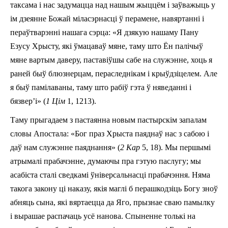
таксама і нас задумацца над нашым жыццём i заўважыць у
ім дзеянне Божай міласэрнасці ў перамене, навяртанні i
пераўтварэнні нашага сэрца: «Я дзякую нашаму Пану
Езусу Хрысту, які ўмацаваў мяне, таму што Ён палічыў
мяне вартым даверу, паставіўшы сабе на служэнне, хоць я
раней быў блюзнерцам, пераследнікам і крыўдзіцелем. Але
я быў памілаваны, таму што рабіў гэта ў няведанні і
бязвер’і» (
1 Цім
1, 12­13).
Таму прыгадаем з пастаянна новым пастырскім запалам
словы Апостала: «Бог праз Хрыста паяднаў нас з сабою і
даў нам служэнне паяднання» (
2 Кар
5, 18). Мы першымі
атрымалі прабачэнне, думаючы пра гэтую паслугу; мы
асабіста сталі сведкамі ўніверсальнасці прабачэння. Няма
такога закону ці наказу, якія маглі б перашкодзіць Богу зноў
абняць сына, які вяртаецца да Яго, прызнае сваю памылку
і вырашае распачаць усё нанова. Спыненне толькі на