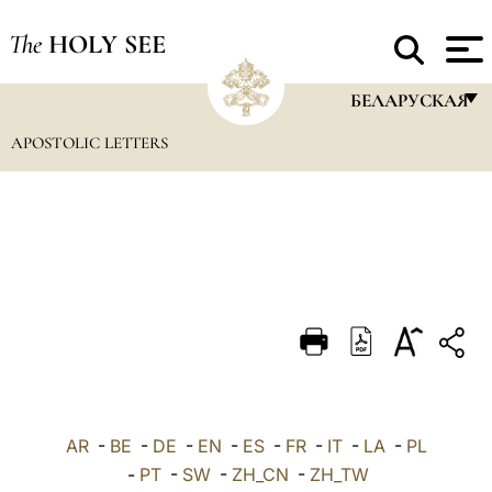
The
HOLY SEE
БЕЛАРУСКАЯ
APOSTOLIC LETTERS
FRANÇAIS
ENGLISH
ITALIANO
PORTUGUÊS
ESPAÑOL
DEUTSCH
POLSKI
العربيّة
AR
-
BE
-
DE
-
EN
-
ES
-
FR
-
IT
-
LA
-
PL
-
PT
-
SW
-
ZH_CN
-
ZH_TW
中文