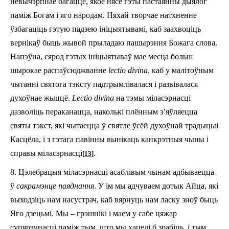
невычэрпнае багацце, якое нясе гэты пастаянны дыялог
паміж Богам і яго народам. Няхай творчае натхненне
ўзбагаціць гэтую падзею ініцыятывамі, каб заахвоціць
вернікаў быць жывой прыладаю пашырэння Божага слова.
Напэўна, сярод гэтых ініцыятываў мае месца больш
шырокае распаўсюджванне
lectio divina
, каб у малітоўным
чытанні святога тэксту падтрымлівалася і развівалася
духоўнае жыццё.
Lectio divina
на тэмы міласэрнасці
дазволіць пераканацца, наколькі плённым з’яўляецца
святы тэкст, які чытаецца ў святле ўсёй духоўнай традыцыі
Касцёла, і з гэтага павінны вынікаць канкрэтныя чыны і
справы міласэрнасці
.
[13]
8. Цэлебрацыя міласэрнасці асаблівым чынам адбываецца
ў
сакрамэнце паяднання
. У ім мы адчуваем дотык Айца, які
выходзіць нам насустрач, каб вярнуць нам ласку зноў быць
Яго дзецьмі. Мы – грэшнікі і маем у сабе цяжар
супярэчнасці паміж тым, што мы хацелі б зрабіць, і тым,