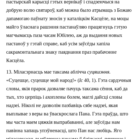
пастырскай карысці гэтых вернікаў i спадзеючыся на
добрую волю святароў, каб можна было атрымаць з Божаю
дапамогаю паўнату зносін у каталіцкім Касцёле, на моцы
майго ўласнага рашэння пастанаўляю працягнуць гэтую
магчымасць па­за часам Юбілею, аж да выдання новых
пастаноў у гэтай справе, каб усім заўсёды хапіла
сакрамэнтальнага знаку паяднання праз прабачэнне
Касцёла.
13. Міласэрнасць мае таксама аблічча
суцяшэння
.
«Суцешце, суцешце мой народ!» (
Іс
40, 1). Гэта сардэчныя
словы, якія прарок дазваляе пачуць таксама сёння, каб да
тых, хто церпіць i ахоплены болем, маглі дайсці словы
надзеі. Ніколі не дазволім пазбавіць сябе надзеі, якая
выплывае з веры ва ўваскрослага Пана. Гэта праўда, што
мы часта маем цяжкія выпрабаванні, але заўсёды нам
павінна хапаць упэўненасці, што Пан нас любіць. Яго
міласэрнасць выяўляецца таксама ў блізкасці, пяшчоце i