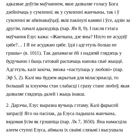
адказвае доўгім маўчаннем, якое дазваляе голасу Бога
дзейнічаць у сумленні; як у сумленні жанчыны, так і ў
сумленні яе абвінаваўцаў, якія пакінулі камяні i ўсе, адзін за
другім, пачалі адыходзіць (пар.
Ян
8, 9). І пасля гэтага
маўчання Езус кажа: «Жанчына, дзе яны? Ніхто не асудзіў
цябе?… I Я не асуджаю цябе. Ідзі і адгэтуль больш не
грашы» (в. 10­11). Так дапамагае ёй з надзеяй глядзець у
будучыню i быць гатовай распачаць нанова сваё жыццё.
Адгэтуль, калі захоча, зможа «паступаць у любові» (пар.
Эф
5, 2). Калі мы будзем акрытыя для міласэрнасці, то
большай за існуючы стан слабасці і граху стане любоў, якая
дазваляе глядзець далей і жыць інакш.
2. Дарэчы, Езус выразна вучыць гэтаму. Калі фарысей
запрасіў Яго на пасілак, да Езуса падышла жанчына,
вядомая ўсім як грэшніца (пар.
Лк
7, 36­50). Яна намасціла
алеем ступні Езуса, абмыла іх сваімі слязьмі і высушыла