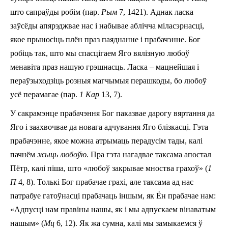
што сапраўды робім (пар.
Рым
7, 14­21). Аднак ласка
заўсёды апярэджвае нас i набывае аблічча міласэрнасці,
якое прыносіць плён праз паяднанне і прабачэнне. Бог
робіць так, што мы спасцігаем Яго вялізную любоў
менавіта праз нашую грэшнасць. Ласка – мацнейшая і
пераўзыходзіць розныя магчымыя перашкоды, бо любоў
усё перамагае (пар.
1 Кар
13, 7).
У сакрамэнце прабачэння Бог паказвае дарогу вяртання да
Яго і заахвочвае да новага адчування Яго блізкасці. Гэта
прабачэнне, якое можна атрымаць перадусім тады, калі
пачнём
жыць любоўю
. Пра гэта нагадвае таксама апостал
Пётр, калі піша, што «любоў закрывае мноства грахоў» (
1
П
4, 8). Толькі Бог прабачае грахі, але таксама ад нас
патрабуе гатоўнасці прабачаць іншым, як Ён прабачае нам:
«Адпусці нам правіны нашы, як і мы адпускаем вінаватым
нашым» (
Мц
6, 12). Як жа сумна, калі мы замыкаемся ў