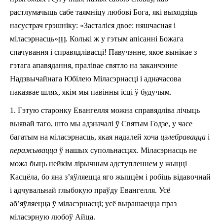
растлумачыць сабе таямніцу любові Бога, які выходзіць
насустрач грэшніку: «Засталіся двое: няшчасная i
міласэрнасць»
. Колькі ж у гэтым апісанні Божага
[1]
спачування і справядлівасці! Павучэнне, якое вынікае з
гэтага апавядання, пралівае святло на заканчэнне
Надзвычайнага Юбілею Міласэрнасці і адначасова
паказвае шлях, якім мы павінны ісці ў будучым.
1. Гэтую старонку Евангелля можна справядліва лічыць
выявай таго, што мы адзначалі ў Святым Годзе, у часе
багатым на міласэрнасць, якая надалей хоча
цэлебравацца
і
перажывацца
ў нашых супольнасцях. Міласэрнасць не
можа быць нейкім лірычным адступленнем у жыцці
Касцёла, бо яна з’яўляецца яго жыццём і робіць відавочнай
і адчувальнай глыбокую праўду Евангелля. Усё
аб’яўляецца ў міласэрнасці; усё вырашаецца праз
міласэрную любоў Айца.