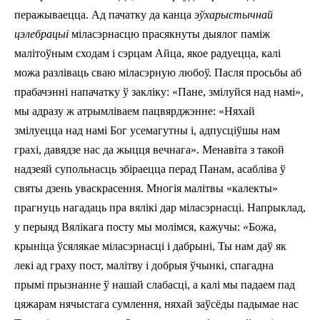
перажываецца. Ад пачатку да канца
эўхарыстычнай
цэлебрацыі
міласэрнасцю прасякнуты дыялог паміж
малітоўным сходам і сэрцам Айца, якое радуецца, калі
можа разліваць сваю міласэрную любоў. Пасля просьбы аб
прабачэнні напачатку ў закліку: «Пане, змілуйся над намі»,
мы адразу ж атрымліваем пацвярджэнне: «Няхай
змілуецца над намі Бог усемагутны і, адпусціўшы нам
грахі, давядзе нас да жыцця вечнага». Менавіта з такой
надзеяй супольнасць збіраецца перад Панам, асабліва ў
святы дзень уваскрасення. Многія малітвы «калекты»
прагнуць нагадаць пра вялікі дар міласэрнасці. Напрыклад,
у перыяд Вялікага посту мы молімся, кажучы: «Божа,
крыніца ўсялякае міласэрнасці і дабрыні, Ты нам даў як
лекі ад граху пост, малітву і добрыя ўчынкі, спагадна
прымі прызнанне ў нашай слабасці, а калі мы падаем пад
цяжарам нячыстага сумлення, няхай заўсёды падымае нас