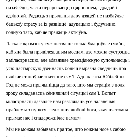
назаўсёды, часта перарываецца цярпеннем, здрадай i
адзінотай. Радасць з прычыны дару дзяцей не пазбаўляе
бацькоў страху за іх развіццё, адукацыю і будучыню,
годную таго, каб яе пражыць актыўна.
Ласка сакрамэнту сужэнства не толькі ўмацоўвае сям’ю,
каб яна была прывілеяваным месцам, дзе можна сустрэцца
з міласэрнасцю, але абавязвае хрысціянскую супольнасць і
ўсю пастырскую дзейнасць больш выразна сведчыць пра
вялікае станоўчае значэнне сям’і. Аднак гэты Юбілейны
Год не можа прычыніцца да таго, што мы страцім з поля
зроку складанасць сённяшняй сітуацыі сям’і. Вопыт
міласэрнасці дазваляе нам разглядаць усе чалавечыя
праблемы з пункту гледжання любові Бога, якая нястомна
прымае нас i спадарожнічае нам
.
[17]
Мы не можам забываць пра тое, што кожны нясе з сабою