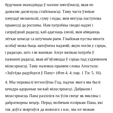
будучыня знаходзіцца ў палоне няпэўнасці, якая не
дазваляе дасягнуць стабільнасці. Таму часта ўзнікае
пачуццё меланхоліі, суму і нуды, якія могуць паступова
прывесці да роспачы. Нам патрэбны сведкі надзеі і
сапраўднай радасці, каб адагнаць ілюзіі, якія абяцаюць
лёгкае шчасце са штучным раем. Глыбокая пустка многіх
асобаў можа быць запоўнена надзеяй, якую носім у сэрцы,
і радасцю, што з яе вынікае. Існуе вялікая патрэба ў
пазнанні радасці, якая аб’яўляецца ў сэрцы пад уздзеяннем
міласэрнасці. Таму належна прымем словы Апостала:
«Заўсёды радуйцеся ў Пану» (
Флп
4, 4; пар.
1 Тэс
5, 16).
4. Мы перажылі інтэнсіўны Год, падчас якога мы былі
шчодра адораныя ласкай міласэрнасці. Дабрыня і
міласэрнасць Пана разліліся па ўсім свеце як імклівы і
дабратворны вецер. Перад любячым позіркам Пана, які
так доўга звяртаўся да кожнага з нас, мы не можам