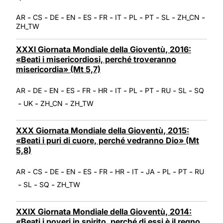
-
-
-
-
-
-
-
-
-
-
-
AR
CS
DE
EN
ES
FR
IT
PL
PT
SL
ZH_CN
ZH_TW
XXXI Giornata Mondiale della Gioventù, 2016:
«Beati i misericordiosi, perché troveranno
misericordia» (Mt 5,7)
-
-
-
-
-
-
-
-
-
-
-
AR
DE
EN
ES
FR
HR
IT
PL
PT
RU
SL
SQ
-
-
-
UK
ZH_CN
ZH_TW
XXX Giornata Mondiale della Gioventù, 2015:
«Beati i puri di cuore, perché vedranno Dio» (Mt
5,8)
-
-
-
-
-
-
-
-
-
-
-
AR
CS
DE
EN
ES
FR
HR
IT
JA
PL
PT
RU
-
-
-
SL
SQ
ZH_TW
XXIX Giornata Mondiale della Gioventù, 2014:
«Beati i poveri in spirito, perché di essi è il regno