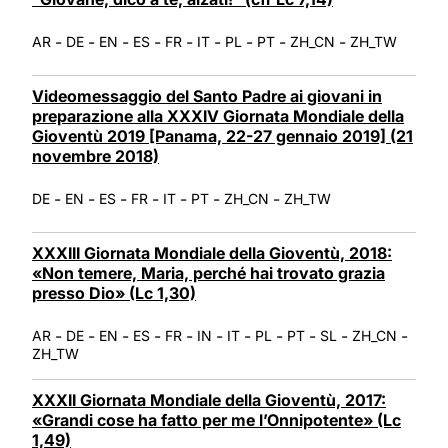
-
-
-
-
-
-
-
-
-
AR
DE
EN
ES
FR
IT
PL
PT
ZH_CN
ZH_TW
Videomessaggio del Santo Padre ai giovani in
preparazione alla XXXIV Giornata Mondiale della
Gioventù 2019 [Panama, 22-27 gennaio 2019] (21
novembre 2018)
-
-
-
-
-
-
-
DE
EN
ES
FR
IT
PT
ZH_CN
ZH_TW
XXXIII Giornata Mondiale della Gioventù, 2018:
«Non temere, Maria, perché hai trovato grazia
presso Dio» (Lc 1,30)
-
-
-
-
-
-
-
-
-
-
-
AR
DE
EN
ES
FR
IN
IT
PL
PT
SL
ZH_CN
ZH_TW
XXXII Giornata Mondiale della Gioventù, 2017:
«Grandi cose ha fatto per me l’Onnipotente» (Lc
1,49)