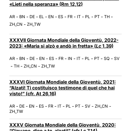
«Lieti nella speranza» (Rm 12,12)
-
-
-
-
-
-
-
-
-
-
-
AR
BN
DE
EL
EN
ES
FR
IT
PL
PT
TH
-
ZH_CN
ZH_TW
XXXVII Giornata Mondiale della Gioventù, 2022-
2023: «Maria si alzò e andò in fretta» (
Lc
1,39)
-
-
-
-
-
-
-
-
-
-
-
AR
BN
DE
EN
ES
FR
IN
IT
PL
PT
SQ
SV
-
-
-
TH
ZH_CN
ZH_TW
XXXVI Giornata Mondiale della Gioventù, 2021:
“Alzati! Ti costituisco testimone di quel che hai
visto!” (cfr. At 26,16)
-
-
-
-
-
-
-
-
-
-
AR
DE
EN
ES
FR
IT
PL
PT
SV
ZH_CN
ZH_TW
XXXV Giornata Mondiale della Gioventù, 2020:
“Giovane, dico a te, alzati!” (cfr Lc 7,14)