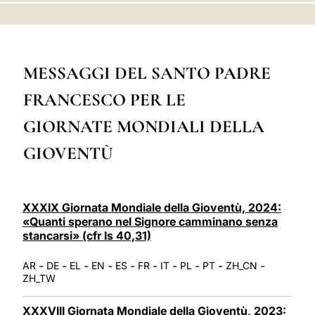
LATINE
MESSAGGI DEL SANTO PADRE
FRANCESCO PER LE
GIORNATE MONDIALI DELLA
GIOVENTÙ
XXXIX Giornata Mondiale della Gioventù, 2024:
«Quanti sperano nel Signore camminano senza
stancarsi» (cfr Is 40,31)
-
-
-
-
-
-
-
-
-
-
AR
DE
EL
EN
ES
FR
IT
PL
PT
ZH_CN
ZH_TW
XXXVIII Giornata Mondiale della Gioventù, 2023: