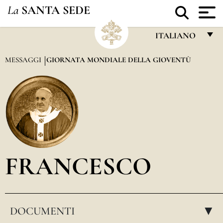
La
SANTA SEDE
ITALIANO
FRANÇAIS
MESSAGGI
GIORNATA MONDIALE DELLA GIOVENTÙ
ENGLISH
ITALIANO
PORTUGUÊS
ESPAÑOL
DEUTSCH
FRANCESCO
POLSKI
العربيّة
DOCUMENTI
中文
▸