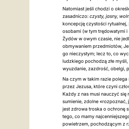
Natomiast jeśli chodzi o okreś
zasadniczo:
czysty, jasny, wo
koncepcję czystości rytualnej
osobami (w tym trędowatymi i 
Żydów w owym czasie, nie jedli
obmywaniem przedmiotów, Jezu
go nieczystym; lecz to, co wyc
ludzkiego pochodzą złe myśli,
wyuzdanie, zazdrość, obelgi, py
Na czym w takim razie polega
przez Jezusa, które czyni czł
Każdy z nas musi nauczyć się 
sumienie, zdolne «rozpoznać, ja
jest zdrowa troska o ochronę s
tego, co mamy najcenniejszeg
powietrzem, pochodzącym z rze