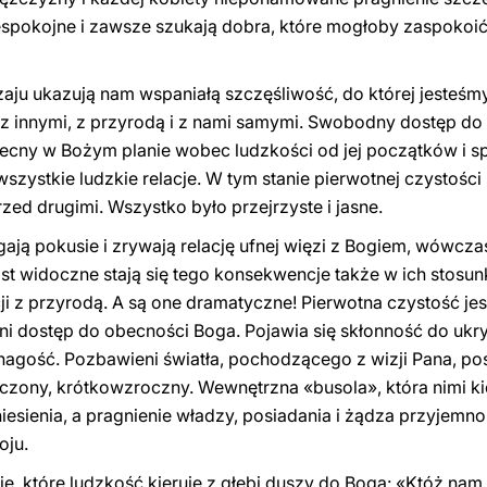
iespokojne i zawsze szukają dobra, które mogłoby zaspokoić
zaju ukazują nam wspaniałą szczęśliwość, do której jesteśmy
 z innymi, z przyrodą i z nami samymi. Swobodny dostęp do
becny w Bożym planie wobec ludzkości od jej początków i sp
wszystkie ludzkie relacje. W tym stanie pierwotnej czystośc
zed drugimi. Wszystko było przejrzyste i jasne.
ają pokusie i zrywają relację ufnej więzi z Bogiem, wówcza
ast widoczne stają się tego konsekwencje także w ich stosu
ji z przyrodą. A są one dramatyczne! Pierwotna czystość jes
dni dostęp do obecności Boga. Pojawia się skłonność do ukr
nagość. Pozbawieni światła, pochodzącego z wizji Pana, pos
zony, krótkowzroczny. Wewnętrzna «busola», która nimi k
niesienia, a pragnienie władzy, posiadania i żądza przyjem
oju.
, które ludzkość kieruje z głębi duszy do Boga: «Któż nam