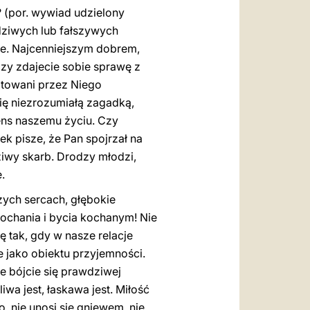
 (por. wywiad udzielony
dziwych lub fałszywych
łe. Najcenniejszym dobrem,
Czy zdajecie sobie sprawę z
eptowani przez Niego
się niezrozumiałą zagadką,
ns naszemu życiu. Czy
k pisze, że Pan spojrzał na
dziwy skarb. Drodzy młodzi,
.
zych sercach, głębokie
 kochania i bycia kochanym! Nie
ę tak, gdy w nasze relacje
e jako obiektu przyjemności.
e bójcie się prawdziwej
iwa jest, łaskawa jest. Miłość
o, nie unosi się gniewem, nie