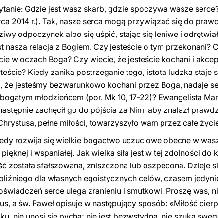
anie: Gdzie jest wasz skarb, gdzie spoczywa wasze serce?
ca 2014 r.). Tak, nasze serca mogą przywiązać się do praw
wy odpoczynek albo się uśpić, stając się leniwe i odrętwia
t nasza relacja z Bogiem. Czy jesteście o tym przekonani? 
acie w oczach Boga? Czy wiecie, że jesteście kochani i akc
teście? Kiedy zanika postrzeganie tego, istota ludzka staje 
 że jesteśmy bezwarunkowo kochani przez Boga, nadaje se
ogatym młodzieńcem (por. Mk 10, 17-22)? Ewangelista Mare
 a następnie zachęcił go do pójścia za Nim, aby znalazł praw
Chrystusa, pełne miłości, towarzyszyło wam przez całe życie
iedy rozwija się wielkie bogactwo uczuciowe obecne w was
pięknej i wspaniałej. Jak wielka siła jest w tej zdolności do
ć została sfałszowana, zniszczona lub oszpecona. Dzieje si
 bliźniego dla własnych egoistycznych celów, czasem jedyni
świadczeń serce ulega zranieniu i smutkowi. Proszę was, ni
ezus, a św. Paweł opisuje w następujący sposób: «Miłość cierpl
ku, nie unosi się pychą; nie jest bezwstydna, nie szuka sweg