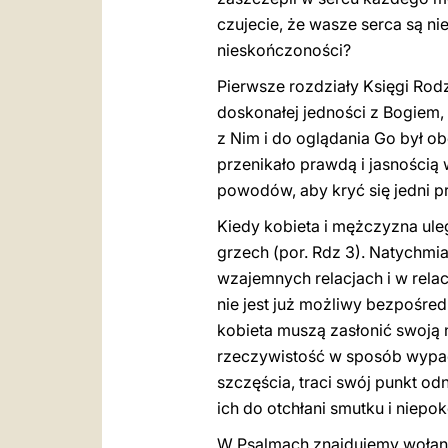
czujecie, że wasze serca są n
nieskończoności?
Pierwsze rozdziały Księgi Rod
doskonałej jedności z Bogiem,
z Nim i do oglądania Go był o
przenikało prawdą i jasnością 
powodów, aby kryć się jedni pr
Kiedy kobieta i mężczyzna uleg
grzech (por. Rdz 3). Natychmi
wzajemnych relacjach i w relac
nie jest już możliwy bezpośre
kobieta muszą zasłonić swoją 
rzeczywistość w sposób wypac
szczęścia, traci swój punkt od
ich do otchłani smutku i niepok
W Psalmach znajdujemy wołanie