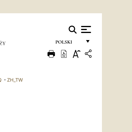
POLSKI
ŻY
FRANÇAIS
ENGLISH
ITALIANO
Q
-
ZH_TW
PORTUGUÊS
ESPAÑOL
DEUTSCH
POLSKI