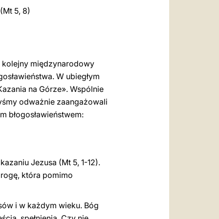
العربيّة
(Mt 5, 8)
中文
LATINE
ę kolejny międzynarodowy
gosławieństwa. W ubiegłym
Kazania na Górze». Wspólnie
byśmy odważnie zaangażowali
tym błogosławieństwem:
kazaniu Jezusa (Mt 5, 1-12).
drogę, która pomimo
asów i w każdym wieku. Bóg
ia, spełnienia. Czy nie