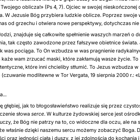
 Twojego oblicza!» (Ps 4, 7). Ojciec w swojej nieskończone
. W Jezusie Bóg przybiera ludzkie oblicze. Poprzez swoje wc
as od grzechu i otwiera nowe perspektywy, dotychczas nie
dzi, znajduje się całkowite spełnienie waszych marzeń o do
a, tak często zawodzone przez fałszywe obietnice świata. 
e tak was pociąga. To On wzbudza w was pragnienie radykaln
 każe wam zrzucać maski, które zakłamują wasze życie. To
tentyczne, które inni chcieliby stłumić. To Jezus wzbudza w 
 (czuwanie modlitewne w Tor Vergata, 19 sierpnia 2000 r.: 
...
 głębiej, jak to błogosławieństwo realizuje się przez czyst
aczenie słowa
serce
. W kulturze żydowskiej serce jest ośrodki
 uczy, że Bóg nie patrzy na to, co widoczne dla oczu, ale na se
 właśnie dzięki naszemu sercu możemy zobaczyć Boga. Dzie
ści oraz jedności ciała i duszy, z jej zdolnością do kochania 