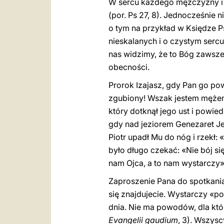
W sercu każdego mężczyzny i 
(por. Ps 27, 8). Jednocześnie
o tym na przykład w Księdze P
nieskalanych i o czystym sercu»
nas widzimy, że to Bóg zawsz
obecności.
Prorok Izajasz, gdy Pan go pow
zgubiony! Wszak jestem mężem o
który dotknął jego ust i powi
gdy nad jeziorem Genezaret J
Piotr upadł Mu do nóg i rzekł:
było długo czekać: «Nie bój si
nam Ojca, a to nam wystarczy», 
Zaproszenie Pana do spotkania 
się znajdujecie. Wystarczy «p
dnia. Nie ma powodów, dla któ
Evangelii gaudium
, 3). Wszys