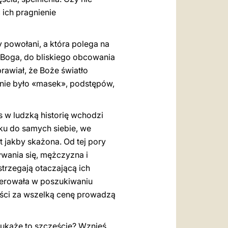
 ich pragnienie
 powołani, a która polega na
 Boga, do bliskiego obcowania
rawiał, że Boże światło
i nie było «masek», podstępów,
s w ludzką historię wchodzi
nku do samych siebie, we
t jakby skażona. Od tej pory
ywania się, mężczyzna i
trzegają otaczającą ich
ierowała w poszukiwaniu
ności za wszelką cenę prowadzą
 ukaże to szczęście? Wznieś