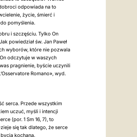
j dobroci odpowiada na to
ielenie, życie, śmierć i
 do pomyślenia.
bru i szczęściu. Tylko On
Jak powiedział św. Jan Paweł
ych wyborów, które nie pozwala
 On odczytuje w waszych
was pragnienie, byście uczynili
«L’Osservatore Romano», wyd.
ość serca. Przede wszystkim
em uczuć, myśli i intencji
rce (por. 1 Sm 16, 7), to
je się tak dlatego, że serce
i bycia kochaną.