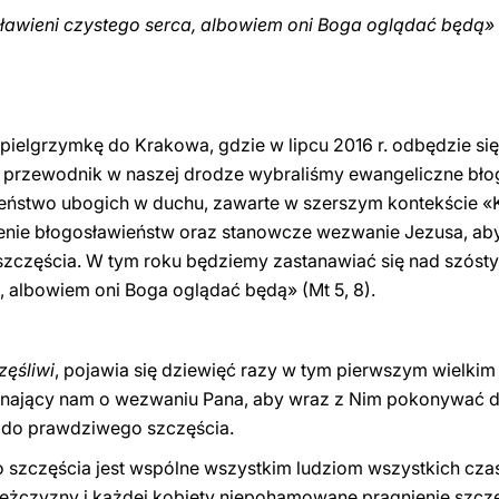
ławieni czystego serca, albowiem oni Boga oglądać będą»
ielgrzymkę do Krakowa, gdzie w lipcu 2016 r. odbędzie si
 przewodnik w naszej drodze wybraliśmy ewangeliczne bło
eństwo ubogich w duchu, zawarte w szerszym kontekście «
enie błogosławieństw oraz stanowcze wezwanie Jezusa, a
szczęścia. W tym roku będziemy zastanawiać się nad szós
, albowiem oni Boga oglądać będą» (Mt 5, 8).
zęśliwi
, pojawia się dziewięć razy w tym pierwszym wielkim 
minający nam o wezwaniu Pana, aby wraz z Nim pokonywać 
 do prawdziwego szczęścia.
o szczęścia jest wspólne wszystkim ludziom wszystkich cz
żczyzny i każdej kobiety niepohamowane pragnienie szczęśc