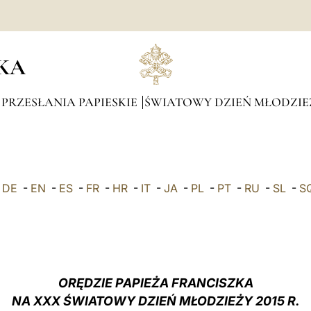
KA
 PRZESŁANIA PAPIESKIE
ŚWIATOWY DZIEŃ MŁODZIE
-
DE
-
EN
-
ES
-
FR
-
HR
-
IT
-
JA
-
PL
-
PT
-
RU
-
SL
-
S
ORĘDZIE PAPIEŻA FRANCISZKA
NA
XXX ŚWIATOWY DZIEŃ MŁODZIEŻY 2015 R.