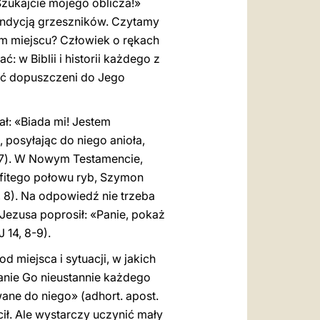
zukajcie mojego oblicza!»
kondycją grzeszników. Czytamy
ym miejscu? Człowiek o rękach
: w Biblii i historii każdego z
yć dopuszczeni do Jego
ał: «Biada mi! Jestem
 posyłając do niego anioła,
. 7). W Nowym Testamencie,
bfitego połowu ryb, Szymon
, 8). Na odpowiedź nie trzeba
 Jezusa poprosił: «Panie, pokaż
 14, 8-9).
 miejsca i sytuacji, w jakich
kanie Go nieustannie każdego
ane do niego» (adhort. apost.
ił. Ale wystarczy uczynić mały