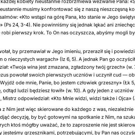
każdej kobiety nieustannie rozbrzmiewa wezwanie Pana: «S
 nieustannie musimy konfrontować się z naszą nieszczęsną 
salmów: «Kto wstąpi na górę Pana, kto stanie w Jego święt
 (Ps 24, 3-4). Nie powinniśmy się jednak lękać ani zniechęcać
e robi pierwszy krok. To On nas oczyszcza, abyśmy mogli b
ołał, by przemawiał w Jego imieniu, przeraził się i powiedzi
 nieczystych wargach» (Iz 6, 5). A jednak Pan go oczyścił,
edział: «Twoja wina jest zmazana, zgładzony twój grzech» (w
ezus powołał swoich pierwszych uczniów i uczynił cud — o
 «Wyjdź ode mnie, Panie, bo jestem człowiek grzeszny» (Łk 5
ę, odtąd ludzi będziesz łowił» (w. 10). A gdy jeden z uczniów
Mistrz odpowiedział: «Kto Mnie widzi, widzi także i Ojca» (J
z Nim jest więc skierowane do każdego z was, niezależnie od
odjąć decyzję, by być gotowymi na spotkanie z Nim, na szu
rych ktoś mógłby uważać, że to zaproszenie nie jest skierow
cy jesteśmy grzesznikami, potrzebującymi, by Pan nas oczyśc