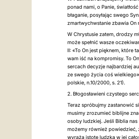
ponad nami, o Panie, światłość
błaganie, posyłając swego Syna
zmartwychwstanie zbawia On n
W Chrystusie zatem, drodzy mło
może spełnić wasze oczekiwani
II: «To On jest pięknem, któr
wam iść na kompromisy. To On
sercach decyzje najbardziej au
ze swego życia coś wielkiego»
polskie, n.10/2000, s. 21).
2. Błogosławieni czystego serca
Teraz spróbujmy zastanowić się
musimy zrozumieć biblijne zn
osoby ludzkiej. Jeśli Biblia nas
możemy również powiedzieć, że
wyraża istotę ludzką w jej cało