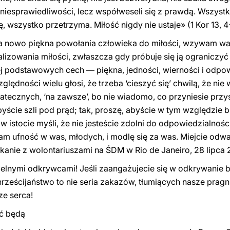
z niesprawiedliwości, lecz współweseli się z prawdą. Wszyst
 wszystko przetrzyma. Miłość nigdy nie ustaje» (1 Kor 13, 4
a nowo piękna powołania człowieka do miłości, wzywam wa
lizowania miłości, zwłaszcza gdy próbuje się ją ograniczyć
ej podstawowych cech — piękna, jedności, wierności i odpow
lędności wielu głosi, że trzeba ‘cieszyć się’ chwilą, że nie
atecznych, ‘na zawsze’, bo nie wiadomo, co przyniesie przy
 byście szli pod prąd; tak, proszę, abyście w tym względzie 
 istocie myśli, że nie jesteście zdolni do odpowiedzialności,
m ufność w was, młodych, i modlę się za was. Miejcie odwa
tkanie z wolontariuszami na ŚDM w Rio de Janeiro, 28 lipca 2
dzielnymi odkrywcami! Jeśli zaangażujecie się w odkrywanie
chrześcijaństwo to nie seria zakazów, tłumiących nasze pragni
e serca!
ać będą