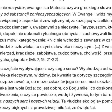
lenie
«czyste»
, ewangelista Mateusz używa greckiego słowa
lny od substancji zanieczyszczających.
W Ewangelii widzimy
, związanej z aspektami zewnętrznymi, zakazującą wszelkic
cudzoziemcami), uważanymi za nieczyste. Faryzeuszom, któ
, dopóki nie dokonali rytualnego obmycia, i zachowywali li
s mówi kategorycznie: «Nic nie wchodzi z zewnątrz w czł
hodzi z człowieka, to czyni człowieka nieczystym. (...) Z wn
 nierząd, kradzieże, zabójstwa, cudzołóstwa, chciwość, prz
cha, głupota» (Mk 7, 15. 21-22).
 szczęście wypływające z czystego serca? Wychodząc od s
owieka nieczystym, widzimy, że kwestia ta dotyczy szczegó
rozpoznawać to, co może «skazić» jego serce, musi ukształ
ka jest wola Boża: co jest dobre, co Bogu miłe i co doskonał
tworzenia, o czyste powietrze, wodę i żywność, to tym bard
o:
naszych serc i naszych relacji
. Ta «ludzka ekologia» po
czy pięknych, z prawdziwej miłości, ze świętości.