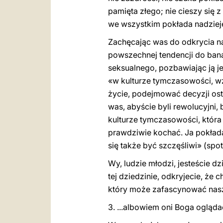
pamięta złego; nie cieszy się 
we wszystkim pokłada nadzieję,
Zachęcając was do odkrycia n
powszechnej tendencji do bana
seksualnego, pozbawiając ją j
«w kulturze tymczasowości, wzg
życie, podejmować decyzji ost
was, abyście byli rewolucyjni,
kulturze tymczasowości, która w
prawdziwie kochać. Ja pokłada
się także być szczęśliwi» (spo
Wy, ludzie młodzi, jesteście 
tej dziedzinie, odkryjecie, że 
który może zafascynować nasz
3. ...albowiem oni Boga ogląd