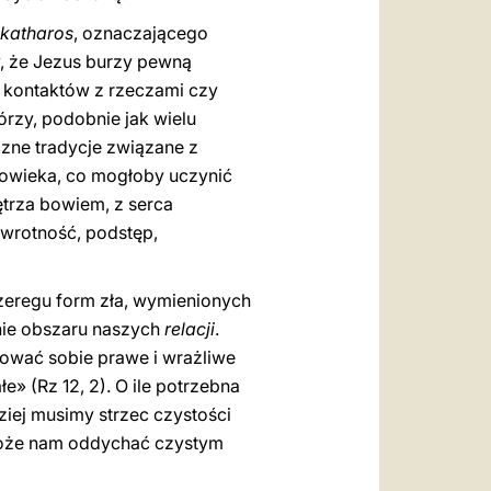
katharos
, oznaczającego
, że Jezus burzy pewną
h kontaktów z rzeczami czy
rzy, podobnie jak wielu
czne tradycje związane z
owieka, co mogłoby uczynić
ętrza bowiem, z serca
ewrotność, podstęp,
zeregu form zła, wymienionych
lnie obszaru naszych
relacji
.
tować sobie prawe i wrażliwe
e» (Rz 12, 2). O ile potrzebna
ziej musimy strzec czystości
może nam oddychać czystym