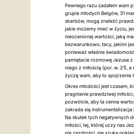
Pewnego razu zadałem wam pyt
grupie młodych Belgów, 31 mar
skarbów, mogą znaleźć prawdzi
jakie możemy mieć w życiu, jes
nieocenionej wartości, jaką m
bezwarunkowo, tacy, jakimi jes
ponieważ właśnie świadomość,
pamiętacie rozmowę Jezusa z b
niego z miłością (por. w. 21),
życzę wam, aby to spojrzenie 
Okres młodości jest czasem, k
pragnienie prawdziwej miłości, 
pozwólcie, aby ta cenna wartoś
zakrada się instrumentalizacja
Na skutek tych negatywnych do
miłości, tej, której uczy nas J
nie zazdrości, nie szuka poklas