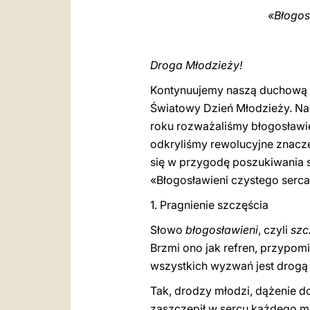
«Błogos
Droga Młodzieży!
Kontynuujemy naszą duchową p
Światowy Dzień Młodzieży. Na
roku rozważaliśmy błogosławi
odkryliśmy rewolucyjne znacz
się w przygodę poszukiwania 
«Błogosławieni czystego serca
1. Pragnienie szczęścia
Słowo
błogosławieni
, czyli
szc
Brzmi ono jak refren, przypo
wszystkich wyzwań jest drogą
Tak, drodzy młodzi, dążenie d
zaszczepił w sercu każdego mę