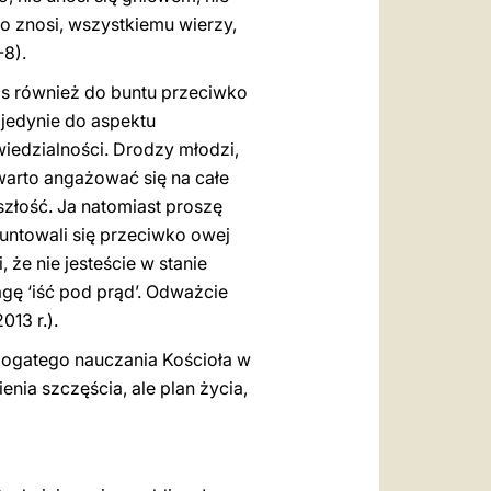
ko znosi, wszystkiemu wierzy,
-8).
s również do buntu przeciwko
 jedynie do aspektu
iedzialności. Drodzy młodzi,
 warto angażować się na całe
szłość. Ja natomiast proszę
buntowali się przeciwko owej
 że nie jesteście w stanie
gę ‘iść pod prąd’. Odważcie
013 r.).
 bogatego nauczania Kościoła w
enia szczęścia, ale plan życia,