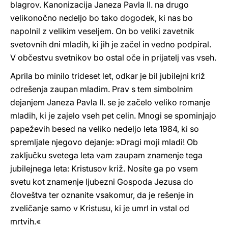
blagrov. Kanonizacija Janeza Pavla II. na drugo
velikonočno nedeljo bo tako dogodek, ki nas bo
napolnil z velikim veseljem. On bo veliki zavetnik
svetovnih dni mladih, ki jih je začel in vedno podpiral.
V občestvu svetnikov bo ostal oče in prijatelj vas vseh.
Aprila bo minilo trideset let, odkar je bil jubilejni križ
odrešenja zaupan mladim. Prav s tem simbolnim
dejanjem Janeza Pavla II. se je začelo veliko romanje
mladih, ki je zajelo vseh pet celin. Mnogi se spominjajo
papeževih besed na veliko nedeljo leta 1984, ki so
spremljale njegovo dejanje: »Dragi moji mladi! Ob
zaključku svetega leta vam zaupam znamenje tega
jubilejnega leta: Kristusov križ. Nosíte ga po vsem
svetu kot znamenje ljubezni Gospoda Jezusa do
človeštva ter oznanite vsakomur, da je rešenje in
zveličanje samo v Kristusu, ki je umrl in vstal od
mrtvih.«