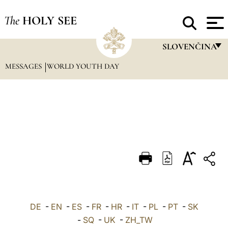
The
HOLY SEE
SLOVENČINA
MESSAGES
WORLD YOUTH DAY
FRANÇAIS
ENGLISH
ITALIANO
PORTUGUÊS
ESPAÑOL
DEUTSCH
POLSKI
العربيّة
DE
-
EN
-
ES
-
FR
-
HR
-
IT
-
PL
-
PT
-
SK
-
SQ
-
UK
-
ZH_TW
中文