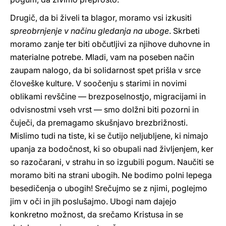
Drugič, da bi živeli ta blagor, moramo vsi izkusiti
spreobrnjenje v načinu gledanja na uboge
. Skrbeti
moramo zanje ter biti občutljivi za njihove duhovne in
materialne potrebe. Mladi, vam na poseben način
zaupam nalogo, da bi solidarnost spet prišla v srce
človeške kulture. V soočenju s starimi in novimi
oblikami revščine — brezposelnostjo, migracijami in
odvisnostmi vseh vrst — smo dolžni biti pozorni in
čuječi, da premagamo skušnjavo brezbrižnosti.
Mislimo tudi na tiste, ki se čutijo neljubljene, ki nimajo
upanja za bodočnost, ki so obupali nad življenjem, ker
so razočarani, v strahu in so izgubili pogum. Naučiti se
moramo biti na strani ubogih. Ne bodimo polni lepega
besedičenja o ubogih! Srečujmo se z njimi, poglejmo
jim v oči in jih poslušajmo. Ubogi nam dajejo
konkretno možnost, da srečamo Kristusa in se