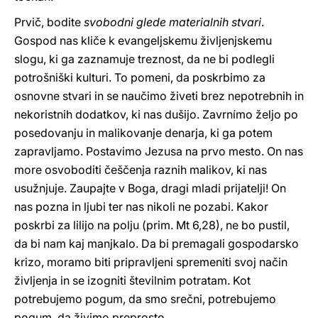
Prvič, bodite
svobodni glede materialnih stvari
.
Gospod nas kliče k evangeljskemu življenjskemu
slogu, ki ga zaznamuje treznost, da ne bi podlegli
potrošniški kulturi. To pomeni, da poskrbimo za
osnovne stvari in se naučimo živeti brez nepotrebnih in
nekoristnih dodatkov, ki nas dušijo. Zavrnímo željo po
posedovanju in malikovanje denarja, ki ga potem
zapravljamo. Postavimo Jezusa na prvo mesto. On nas
more osvoboditi češčenja raznih malikov, ki nas
usužnjuje. Zaupajte v Boga, dragi mladi prijatelji! On
nas pozna in ljubi ter nas nikoli ne pozabi. Kakor
poskrbi za lilijo na polju (prim. Mt 6,28), ne bo pustil,
da bi nam kaj manjkalo. Da bi premagali gospodarsko
krizo, moramo biti pripravljeni spremeniti svoj način
življenja in se izogniti številnim potratam. Kot
potrebujemo pogum, da smo srečni, potrebujemo
pogum, da živimo preprosto.