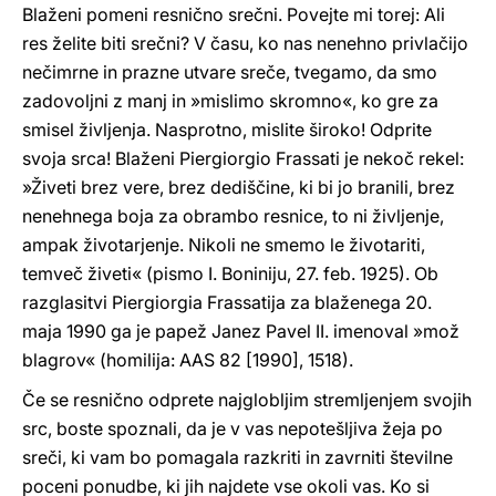
Blaženi pomeni resnično srečni. Povejte mi torej: Ali
res želite biti srečni? V času, ko nas nenehno privlačijo
nečimrne in prazne utvare sreče, tvegamo, da smo
zadovoljni z manj in »mislimo skromno«, ko gre za
smisel življenja. Nasprotno, mislite široko! Odprite
svoja srca! Blaženi Piergiorgio Frassati je nekoč rekel:
»Živeti brez vere, brez dediščine, ki bi jo branili, brez
nenehnega boja za obrambo resnice, to ni življenje,
ampak životarjenje. Nikoli ne smemo le životariti,
temveč živeti« (pismo I. Boniniju, 27. feb. 1925). Ob
razglasitvi Piergiorgia Frassatija za blaženega 20.
maja 1990 ga je papež Janez Pavel II. imenoval »mož
blagrov« (homilija: AAS 82 [1990], 1518).
Če se resnično odprete najglobljim stremljenjem svojih
src, boste spoznali, da je v vas nepotešljiva žeja po
sreči, ki vam bo pomagala razkriti in zavrniti številne
poceni ponudbe, ki jih najdete vse okoli vas. Ko si