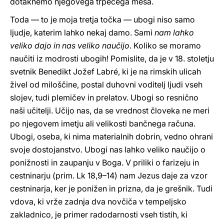
dotaknemo njegovega trpečega mesa.
Toda — to je moja tretja točka — ubogi niso samo
ljudje, katerim lahko nekaj damo. Sami
nam lahko
veliko dajo in nas veliko naučijo
. Koliko se moramo
naučiti iz modrosti ubogih! Pomislite, da je v 18. stoletju
svetnik Benedikt Jožef Labré, ki je na rimskih ulicah
živel od miloščine, postal duhovni voditelj ljudi vseh
slojev, tudi plemičev in prelatov. Ubogi so resnično
naši učitelji. Učijo nas, da se vrednost človeka ne meri
po njegovem imetju ali velikosti bančnega računa.
Ubogi, oseba, ki nima materialnih dobrin, vedno ohrani
svoje dostojanstvo. Ubogi nas lahko veliko naučijo o
ponižnosti in zaupanju v Boga. V priliki o farizeju in
cestninarju (prim. Lk 18,9–14) nam Jezus daje za vzor
cestninarja, ker je ponižen in prizna, da je grešnik. Tudi
vdova, ki vrže zadnja dva novčiča v tempeljsko
zakladnico, je primer radodarnosti vseh tistih, ki