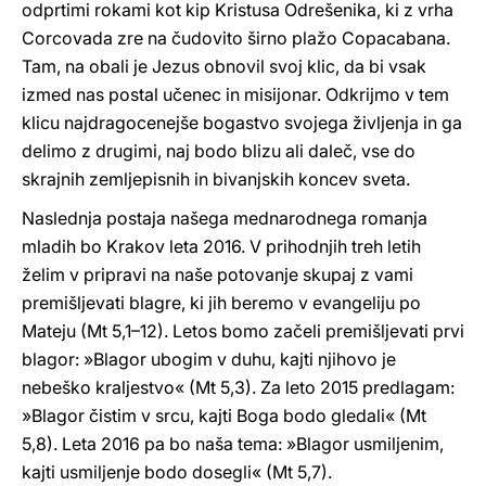
odprtimi rokami kot kip Kristusa Odrešenika, ki z vrha
Corcovada zre na čudovito širno plažo Copacabana.
Tam, na obali je Jezus obnovil svoj klic, da bi vsak
izmed nas postal učenec in misijonar. Odkrijmo v tem
klicu najdragocenejše bogastvo svojega življenja in ga
delimo z drugimi, naj bodo blizu ali daleč, vse do
skrajnih zemljepisnih in bivanjskih koncev sveta.
Naslednja postaja našega mednarodnega romanja
mladih bo Krakov leta 2016. V prihodnjih treh letih
želim v pripravi na naše potovanje skupaj z vami
premišljevati blagre, ki jih beremo v evangeliju po
Mateju (Mt 5,1–12). Letos bomo začeli premišljevati prvi
blagor: »Blagor ubogim v duhu, kajti njihovo je
nebeško kraljestvo« (Mt 5,3). Za leto 2015 predlagam:
»Blagor čistim v srcu, kajti Boga bodo gledali« (Mt
5,8). Leta 2016 pa bo naša tema: »Blagor usmiljenim,
kajti usmiljenje bodo dosegli« (Mt 5,7).