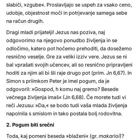
slabiči, »zgube«. Proslavljajo se uspeh za vsako ceno,
udobje, objestnost moči in potrjevanje samega sebe
na račun drugih.
Dragi mladi prijatelji! Jezus nas poziva, naj
odgovorimo na njegovo ponudbo življenja in se
odločimo, katero pot hočemo prehoditi, da dosežemo
resnično veselje. Gre za veliki izziv vere. Jezus se ni
bal vprašati svojih učencev, ali so resnično pripravljeni
hoditi za njim ali bi šli raje drugo pot (prim. Jn 6,67). In
Simon s priimkom Peter je imel pogum, da je
odgovoril: »Gospod, h komu naj gremo? Besede
večnega življenja imaš« (Jn 6,68). Če morete tudi vi
reči Jezusu: »Da,« se bodo tudi vaša mlada življenja
napolnila s smislom in tako postala bolj rodovitna.
2. Pogum biti srečni
Toda, kaj pomeni beseda »blaženi« (gr.
makarioi
)?