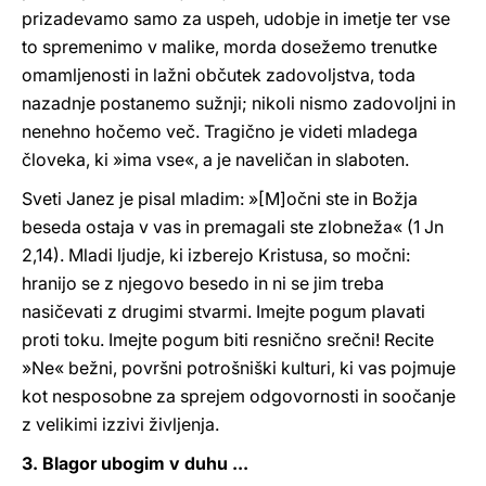
prizadevamo samo za uspeh, udobje in imetje ter vse
to spremenimo v malike, morda dosežemo trenutke
omamljenosti in lažni občutek zadovoljstva, toda
nazadnje postanemo sužnji; nikoli nismo zadovoljni in
nenehno hočemo več. Tragično je videti mladega
človeka, ki »ima vse«, a je naveličan in slaboten.
Sveti Janez je pisal mladim: »[M]očni ste in Božja
beseda ostaja v vas in premagali ste zlobneža« (1 Jn
2,14). Mladi ljudje, ki izberejo Kristusa, so močni:
hranijo se z njegovo besedo in ni se jim treba
nasičevati z drugimi stvarmi. Imejte pogum plavati
proti toku. Imejte pogum biti resnično srečni! Recite
»Ne« bežni, površni potrošniški kulturi, ki vas pojmuje
kot nesposobne za sprejem odgovornosti in soočanje
z velikimi izzivi življenja.
3. Blagor ubogim v duhu ...