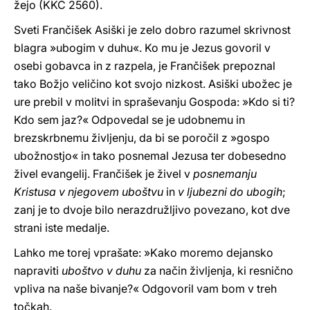
žejo (KKC 2560).
Sveti Frančišek Asiški je zelo dobro razumel skrivnost
blagra »ubogim v duhu«. Ko mu je Jezus govoril v
osebi gobavca in z razpela, je Frančišek prepoznal
tako Božjo veličino kot svojo nizkost. Asiški ubožec je
ure prebil v molitvi in spraševanju Gospoda: »Kdo si ti?
Kdo sem jaz?« Odpovedal se je udobnemu in
brezskrbnemu življenju, da bi se poročil z »gospo
ubožnostjo« in tako posnemal Jezusa ter dobesedno
živel evangelij. Frančišek je živel v
posnemanju
Kristusa v njegovem uboštvu
in
v ljubezni do ubogih
;
zanj je to dvoje bilo nerazdružljivo povezano, kot dve
strani iste medalje.
Lahko me torej vprašate: »Kako moremo dejansko
napraviti
uboštvo v duhu
za način življenja, ki resnično
vpliva na naše bivanje?« Odgovoril vam bom v treh
točkah.