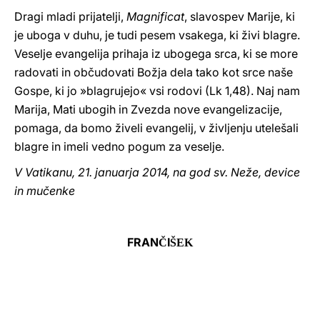
Dragi mladi prijatelji,
Magnificat
, slavospev Marije, ki
je uboga v duhu, je tudi pesem vsakega, ki živi blagre.
Veselje evangelija prihaja iz ubogega srca, ki se more
radovati in občudovati Božja dela tako kot srce naše
Gospe, ki jo »blagrujejo« vsi rodovi (Lk 1,48). Naj nam
Marija, Mati ubogih in Zvezda nove evangelizacije,
pomaga, da bomo živeli evangelij, v življenju utelešali
blagre in imeli vedno pogum za veselje.
V Vatikanu, 21. januarja 2014, na god sv. Neže, device
in mučenke
FRAN
I
Č
ŠEK