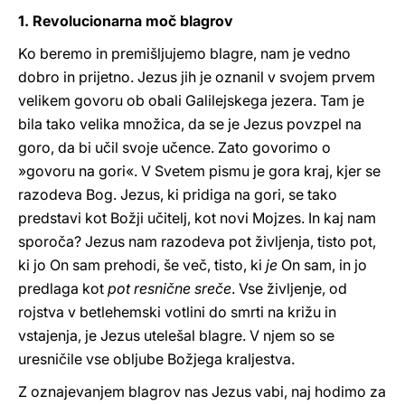
1. Revolucionarna moč blagrov
Ko beremo in premišljujemo blagre, nam je vedno
dobro in prijetno. Jezus jih je oznanil v svojem prvem
velikem govoru ob obali Galilejskega jezera. Tam je
bila tako velika množica, da se je Jezus povzpel na
goro, da bi učil svoje učence. Zato govorimo o
»govoru na gori«. V Svetem pismu je gora kraj, kjer se
razodeva Bog. Jezus, ki pridiga na gori, se tako
predstavi kot Božji učitelj, kot novi Mojzes. In kaj nam
sporoča? Jezus nam razodeva pot življenja, tisto pot,
ki jo On sam prehodi, še več, tisto, ki
je
On sam, in jo
predlaga kot
pot resnične sreče
. Vse življenje, od
rojstva v betlehemski votlini do smrti na križu in
vstajenja, je Jezus utelešal blagre. V njem so se
uresničile vse obljube Božjega kraljestva.
Z oznajevanjem blagrov nas Jezus vabi, naj hodimo za