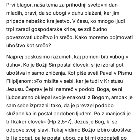
Prvi blagor, naša tema za prihodnji svetovni dan
mladih, pravi, da so ubogi v duhu blaženi, ker jim
pripada nebeško kraljestvo. V času, ko mnogo ljudi
trpi zaradi gospodarske krize, se zdi čudno
povezovati uboštvo in srečo. Kako moremo pojmovati
uboštvo kot srečo?
Najprej poskusimo razumeti, kaj pomeni biti »ubog v
duhu«. Ko je Božji Sin postal človek, si je izbral pot
uboštva in samoizničenja. Kot piše sveti Pavel v Pismu
Filipljanom: »To mislite v sebi, kar je tudi v Kristusu
Jezusu. Čeprav je bil namreč v podobi Boga, se ni
ljubosumno oklepal svoje enakosti z Bogom, ampak je
sam sebe izpraznil tako, da je prevzel podobo
služabnika in postal podoben ljudem. Po zunanjosti je
bil kakor človek« (Flp 2,5–7). Jezus je Bog, ki se
odpove svoji slavi. Tukaj vidimo Božjo izbiro uboštva:
bil je bogat, pa je postal ubog, da bi mi obogateli po