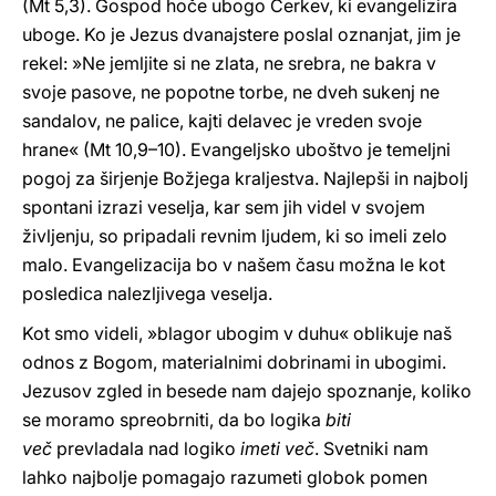
(Mt 5,3). Gospod hoče ubogo Cerkev, ki evangelizira
uboge. Ko je Jezus dvanajstere poslal oznanjat, jim je
rekel: »Ne jemljite si ne zlata, ne srebra, ne bakra v
svoje pasove, ne popotne torbe, ne dveh sukenj ne
sandalov, ne palice, kajti delavec je vreden svoje
hrane« (Mt 10,9–10). Evangeljsko uboštvo je temeljni
pogoj za širjenje Božjega kraljestva. Najlepši in najbolj
spontani izrazi veselja, kar sem jih videl v svojem
življenju, so pripadali revnim ljudem, ki so imeli zelo
malo. Evangelizacija bo v našem času možna le kot
posledica nalezljivega veselja.
Kot smo videli, »blagor ubogim v duhu« oblikuje naš
odnos z Bogom, materialnimi dobrinami in ubogimi.
Jezusov zgled in besede nam dajejo spoznanje, koliko
se moramo spreobrniti, da bo logika
biti
več
prevladala nad logiko
imeti več
. Svetniki nam
lahko najbolje pomagajo razumeti globok pomen