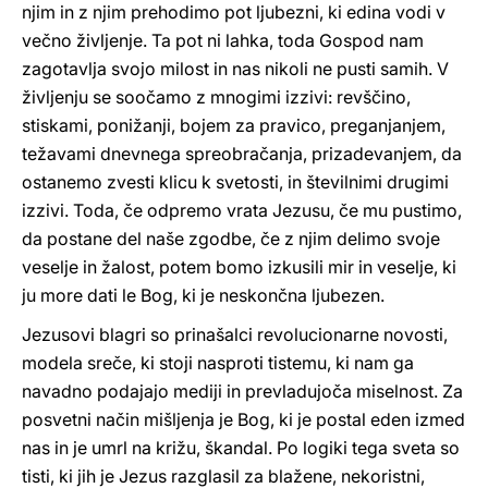
njim in z njim prehodimo pot ljubezni, ki edina vodi v
večno življenje. Ta pot ni lahka, toda Gospod nam
zagotavlja svojo milost in nas nikoli ne pusti samih. V
življenju se soočamo z mnogimi izzivi: revščino,
stiskami, ponižanji, bojem za pravico, preganjanjem,
težavami dnevnega spreobračanja, prizadevanjem, da
ostanemo zvesti klicu k svetosti, in številnimi drugimi
izzivi. Toda, če odpremo vrata Jezusu, če mu pustimo,
da postane del naše zgodbe, če z njim delimo svoje
veselje in žalost, potem bomo izkusili mir in veselje, ki
ju more dati le Bog, ki je neskončna ljubezen.
Jezusovi blagri so prinašalci revolucionarne novosti,
modela sreče, ki stoji nasproti tistemu, ki nam ga
navadno podajajo mediji in prevladujoča miselnost. Za
posvetni način mišljenja je Bog, ki je postal eden izmed
nas in je umrl na križu, škandal. Po logiki tega sveta so
tisti, ki jih je Jezus razglasil za blažene, nekoristni,