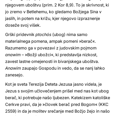
njegovem uboštvu (prim. 2 Kor 8,9). To je skrivnost, ki
jo zremo v Betlehemu, ko gledamo Božjega Sina v
jaslih, in potem na križu, kjer njegovo izpraznenje
doseže svoj višek.
Grški pridevnik
ptochós
(ubog) nima samo
materialnega pomena, ampak pomeni »berač«.
Razumemo ga v povezavi z judovskim pojmom
anawim
– »Božji ubožci«, ki predstavlja nizkost,
zavest lastne omejenosti in bivanjskega uboštva.
Anawim
zaupajo Gospodu in vedo, da se nanj lahko
zanesejo.
Kot je sveta Terezija Deteta Jezusa jasno videla, je
Jezus s svojim učlovečenjem prišel med nas kot ubog
berač, ki potrebuje našo ljubezen. Katekizem katoliške
Cerkve pravi, da je »človek berač pred Bogom« (KKC
2559) in da je molitev srečanje med Božjo žejo in našo