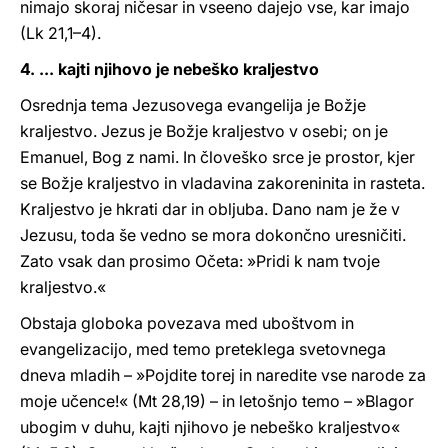
nimajo skoraj ničesar in vseeno dajejo vse, kar imajo
(Lk 21,1–4).
4. ... kajti njihovo je nebeško kraljestvo
Osrednja tema Jezusovega evangelija je Božje
kraljestvo. Jezus je Božje kraljestvo v osebi; on je
Emanuel, Bog z nami. In človeško srce je prostor, kjer
se Božje kraljestvo in vladavina zakoreninita in rasteta.
Kraljestvo je hkrati dar in obljuba. Dano nam je že v
Jezusu, toda še vedno se mora dokončno uresničiti.
Zato vsak dan prosimo Očeta: »Pridi k nam tvoje
kraljestvo.«
Obstaja globoka povezava med uboštvom in
evangelizacijo, med temo preteklega svetovnega
dneva mladih – »Pojdite torej in naredite vse narode za
moje učence!« (Mt 28,19) – in letošnjo temo – »Blagor
ubogim v duhu, kajti njihovo je nebeško kraljestvo«