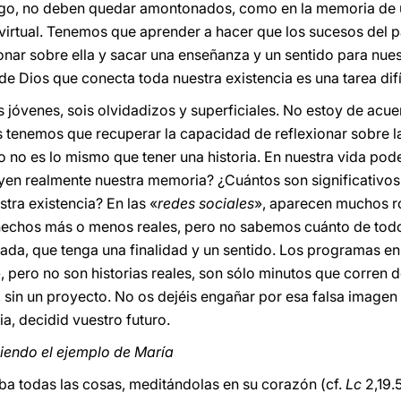
rgo, no deben quedar amontonados, como en la memoria de u
virtual. Tenemos que aprender a hacer que los sucesos del 
onar sobre ella y sacar una enseñanza y un sentido para nues
 de Dios que conecta toda nuestra existencia es una tarea difí
 jóvenes, sois olvidadizos y superficiales. No estoy de acu
 tenemos que recuperar la capacidad de reflexionar sobre la
do no es lo mismo que tener una historia. En nuestra vida po
uyen realmente nuestra memoria? ¿Cuántos son significativo
tra existencia? En las «
redes sociales
», aparecen muchos ro
 hechos más o menos reales, pero no sabemos cuánto de todo 
da, que tenga una finalidad y un sentido. Los programas en l
, pero no son historias reales, son sólo minutos que corren 
, sin un proyecto. No os dejéis engañar por esa falsa imagen 
ia, decidid vuestro futuro.
iendo el ejemplo de María
ba todas las cosas, meditándolas en su corazón (cf.
Lc
2,19.