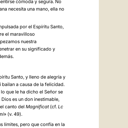
 sentirse cómoda y segura. No
iana necesita una mano, ella no
mpulsada por el Espíritu Santo,
re el maravilloso
empezamos nuestra
netrar en su significado y
 demás.
íritu Santo, y lleno de alegría y
 bailan a causa de la felicidad.
lo que le ha dicho el Señor se
n Dios es un don inestimable,
 el canto del
Magnificat
(cf.
Lc
mí
» (v. 49).
s límites, pero que confía en la