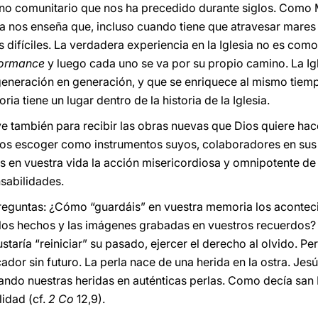
mino comunitario que nos ha precedido durante siglos. Como
esia nos enseña que, incluso cuando tiene que atravesar mares
 difíciles. La verdadera experiencia en la Iglesia no es com
formance
y luego cada uno se va por su propio camino. La Igle
 generación en generación, y que se enriquece al mismo tiem
ria tiene un lugar dentro de la historia de la Iglesia.
 también para recibir las obras nuevas que Dios quiere hace
nos escoger como instrumentos suyos, colaboradores en sus 
is en vuestra vida la acción misericordiosa y omnipotente d
sabilidades.
reguntas: ¿Cómo “guardáis” en vuestra memoria los aconteci
los hechos y las imágenes grabadas en vuestros recuerdos? 
gustaría “reiniciar” su pasado, ejercer el derecho al olvido. 
ador sin futuro. La perla nace de una herida en la ostra. Je
ndo nuestras heridas en auténticas perlas. Como decía san 
lidad (cf.
2 Co
12,9).