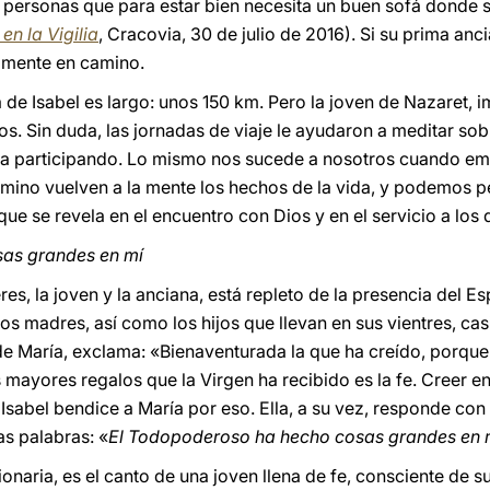
de personas que para estar bien necesita un buen sofá donde
en la Vigilia
, Cracovia, 30 de julio de 2016). Si su prima anc
amente en camino.
a de Isabel es largo: unos 150 km. Pero la joven de Nazaret, i
os. Sin duda, las jornadas de viaje le ayudaron a meditar sob
aba participando. Lo mismo nos sucede a nosotros cuando 
camino vuelven a la mente los hechos de la vida, y podemos pe
ue se revela en el encuentro con Dios y en el servicio a los
as grandes en mí
es, la joven y la anciana, está repleto de la presencia del Esp
os madres, así como los hijos que llevan en sus vientres, casi
de María, exclama: «Bienaventurada la que ha creído, porque 
os mayores regalos que la Virgen ha recibido es la fe. Creer e
 Isabel bendice a María por eso. Ella, a su vez, responde con
s palabras: «
El Todopoderoso ha hecho cosas grandes en 
onaria, es el canto de una joven llena de fe, consciente de su