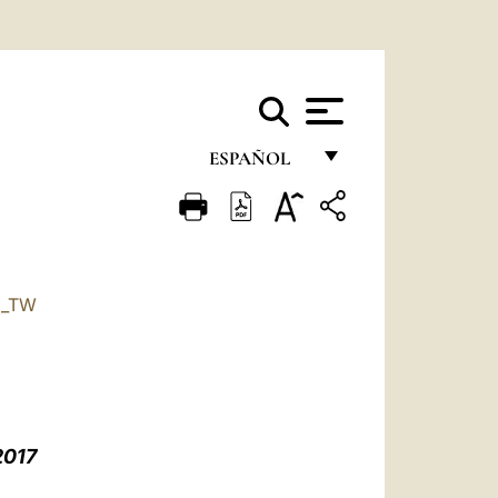
ESPAÑOL
FRANÇAIS
ENGLISH
ITALIANO
H_TW
PORTUGUÊS
ESPAÑOL
DEUTSCH
2017
POLSKI