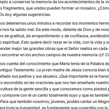
plo a conservar la memoria de los acontecimientos de la vid
os fragmentos, que unidos pueden formar un mosaico. ¿Cómo
 Os doy algunas sugerencias.
mos detenernos unos minutos a recordar los momentos hermos
que nos ha salido mal. De este modo, delante de Dios y de n
s de gratitud, de arrepentimiento y de confianza, anotándolo
espiritual. Esto quiere decir rezar en la vida, con la vida y s
ender mejor las grandes obras que el Señor realiza en cada
s encontrar en los anchos campos de nuestra memoria (cf.
C
os cuenta del conocimiento que María tenía de la Palabra de
l Antiguo Testamento. La joven madre de Jesús conocía bien l
ñado sus padres y sus abuelos. ¡Qué importante es la transm
oro escondido en las oraciones que nos han enseñado nuestr
la cultura de la gente sencilla y que conocemos como
piedad 
y compone con él un canto totalmente suyo y que es también e
a. Para que también vosotros, jóvenes, podáis cantar un
Magni
ara toda la humanidad, es fundamental que conectéis con la t