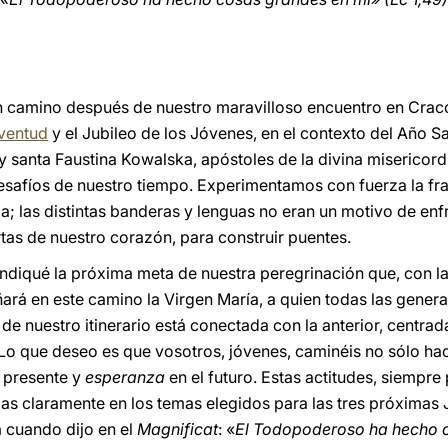
 camino después de nuestro maravilloso encuentro en Crac
uventud
y el Jubileo de los Jóvenes, en el contexto del Año San
y santa Faustina Kowalska, apóstoles de la divina misericord
esafíos de nuestro tiempo. Experimentamos con fuerza la frat
; las distintas banderas y lenguas no eran un motivo de enfr
rtas de nuestro corazón, para construir puentes.
indiqué la próxima meta de nuestra peregrinación que, con la
á en este camino la Virgen María, a quien todas las gener
 de nuestro itinerario está conectada con la anterior, centra
 Lo que deseo es que vosotros, jóvenes, caminéis no sólo ha
l presente y
esperanza
en el futuro. Estas actitudes, siempre
das claramente en los temas elegidos para las tres próximas
a cuando dijo en el
Magnificat
: «
El Todopoderoso ha hecho 