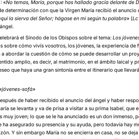
: «
No temas, María, porque has hallado gracia delante de D
 de determinación con que la Virgen María recibió el anuncio
quí la sierva del Señor; hágase en mí según tu palabra
» (
Lc
ángel.
celebrará el Sínodo de los Obispos sobre el tema:
Los jóvenes
 sobre cómo vivís vosotros, los jóvenes, la experiencia de 
a abordar la cuestión de cómo se puede desarrollar un proy
tido amplio, es decir, al matrimonio, en el ámbito laical y pr
eo que haya una gran sintonía entre el itinerario que llevar
 «jóvenes-sofá»
espués de haber recibido el anuncio del ángel y haber respo
ría se levanta y va de prisa a visitar a su prima Isabel, que 
es muy joven; lo que se le ha anunciado es un don inmenso,
le ha asegurado su presencia y su ayuda, pero todavía hay 
zón. Y sin embargo María no se encierra en casa, no se deja 