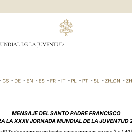
UNDIAL DE LA JUVENTUD
-
CS
-
DE
-
EN
-
ES
-
FR
-
IT
-
PL
-
PT
-
SL
-
ZH_CN
-
Z
MENSAJE DEL SANTO PADRE FRANCISCO
A LA XXXII JORNADA MUNDIAL DE LA JUVENTUD
«El Todopoderoso ha hecho cosas grandes en mí» (Lc 1,49)