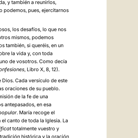
a, y también a reunirlos,
 podemos, pues, ejercitarnos
os, los desafíos, lo que nos
osotros mismos, podemos
s también, si queréis, en un
obre la vida y, con toda
 uno de vosotros. Como decía
onfesiones
, Libro X, 8, 12).
 Dios. Cada versículo de este
as oraciones de su pueblo.
isión de la fe de una
os antepasados, en esa
popular
. María recoge el
l canto de toda la Iglesia. La
ficat
totalmente vuestro y
radición histórica y la oración