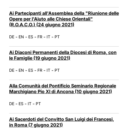
Ai Partecipanti all'Assemblea della "Riunione delle
Opere per l'Aiuto alle Chiese Orientali"
(R.O.A.C.O.) (24 giugno 2021)
-
-
-
-
-
DE
EN
ES
FR
IT
PT
Ai Diaconi Permanenti della Diocesi di Roma, con
le Famiglie (19 giugno 2021)
-
-
-
-
-
DE
EN
ES
FR
IT
PT
Alla Comunità del Pontificio Seminario Regionale
Marchigiano Pio XI di Ancona (10 giugno 2021)
-
-
-
DE
ES
IT
PT
Ai Sacerdoti del Convitto San Luigi dei Francesi,
in Roma (7 giugno 2021)