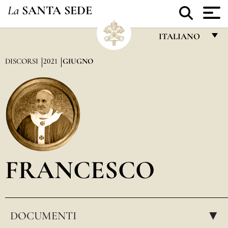
La
SANTA SEDE
ITALIANO
FRANÇAIS
DISCORSI
2021
GIUGNO
ENGLISH
ITALIANO
PORTUGUÊS
ESPAÑOL
DEUTSCH
FRANCESCO
POLSKI
العربيّة
DOCUMENTI
中文
▸