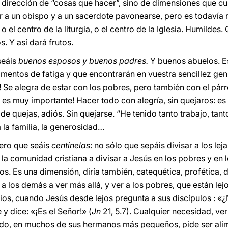
dirección de “cosas que hacer”, sino de dimensiones que cult
ver a un obispo y a un sacerdote pavonearse, pero es todavía 
o el centro de la liturgia, o el centro de la Iglesia. Humildes
. Y así dará frutos.
seáis
buenos esposos y buenos padres.
Y buenos abuelos. E
mentos de fatiga y que encontrarán en vuestra sencillez ge
 Se alegra de estar con los pobres, pero también con el párr
, es muy importante! Hacer todo con alegría, sin quejaros: e
 quejas, adiós. Sin quejarse. “He tenido tanto trabajo, tant
 a la familia, la generosidad…
pero que seáis
centinelas
: no sólo que sepáis divisar a los le
a la comunidad cristiana a divisar a Jesús en los pobres y en 
los. Es una dimensión, diría también, catequética, profética, 
a los demás a ver más allá, y ver a los pobres, que están lejo
lios, cuando Jesús desde lejos pregunta a sus discípulos : 
y dice: «¡Es el Señor!» (
Jn
21, 5.7). Cualquier necesidad, ver
ndo, en muchos de sus hermanos más pequeños, pide ser ali