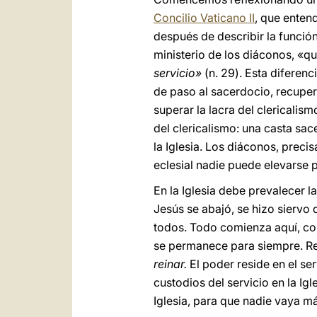
Concilio Vaticano II
, que enten
después de describir la función
ministerio de los diáconos, «
servicio»
(n. 29). Esta diferenc
de paso al sacerdocio, recuper
superar la lacra del clericalis
del clericalismo: una casta sac
la Iglesia. Los diáconos, prec
eclesial nadie puede elevarse 
En la Iglesia debe prevalecer l
Jesús se abajó, se hizo siervo 
todos. Todo comienza aquí, co
se permanece para siempre. Re
reinar.
El poder reside en el se
custodios del servicio en la Ig
Iglesia, para que nadie vaya má