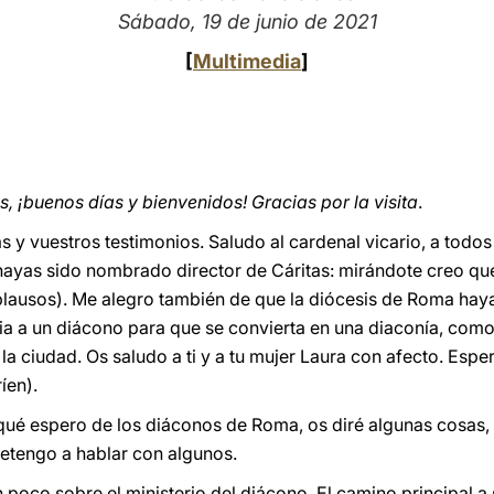
Sábado, 19 de junio de 2021
[
Multimedia
]
 ¡buenos días y bienvenidos! Gracias por la visita
.
y vuestros testimonios. Saludo al cardenal vicario, a todos 
hayas sido nombrado director de Cáritas: mirándote creo que 
aplausos). Me alegro también de que la diócesis de Roma hay
ia a un diácono para que se convierta en una diaconía, com
 la ciudad. Os saludo a ti y a tu mujer Laura con afecto. Es
íen).
ué espero de los diáconos de Roma, os diré algunas cosas
etengo a hablar con algunos.
co sobre el ministerio del diácono. El camino principal a s