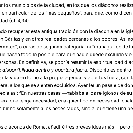
or los municipios de la ciudad, en los que los diáconos reali
, en particular de los “más pequeños”, para que, como dicen
ad (cf. 4,34).
o recuperar esta antigua tradición con la diaconía en la igl
 Cáritas y en otras realidades cercanas a los pobres. Así no 
dotes”, o curas de segunda categoría, ni “monaguillos de lu
 que hacen todo lo posible para que nadie quede excluido y e
sonas. En definitiva, se podría resumir la espiritualidad diaco
s:
disponibilidad dentro y apertura fue
ra. Disponibles dentro
irar la vida en torno a la propia agenda; y abiertos fuera, con 
ra, a los que se sienten excluidos. Ayer leí un pasaje de do
ecía así: “En nuestras casas —hablaba a los religiosos de s
era que tenga necesidad, cualquier tipo de necesidad, cualq
ibir no solamente a los necesitados, sino al que tiene una p
os diáconos de Roma, añadiré tres breves ideas más —pero n