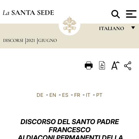
La
SANTA SEDE
ITALIANO
DISCORSI
2021
GIUGNO
FRANÇAIS
ENGLISH
ITALIANO
PORTUGUÊS
ESPAÑOL
DE
-
EN
-
ES
-
FR
-
IT
-
PT
DEUTSCH
POLSKI
DISCORSO DEL SANTO PADRE
العربيّة
FRANCESCO
AI DIACONI PERMANENTI DELLA
中文