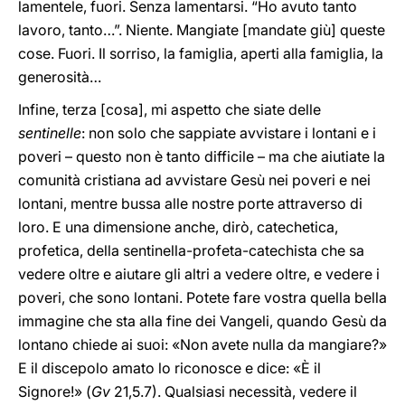
lamentele, fuori. Senza lamentarsi. “Ho avuto tanto
lavoro, tanto…”. Niente. Mangiate [mandate giù] queste
cose. Fuori. Il sorriso, la famiglia, aperti alla famiglia, la
generosità…
Infine, terza [cosa], mi aspetto che siate delle
sentinelle
: non solo che sappiate avvistare i lontani e i
poveri – questo non è tanto difficile – ma che aiutiate la
comunità cristiana ad avvistare Gesù nei poveri e nei
lontani, mentre bussa alle nostre porte attraverso di
loro. E una dimensione anche, dirò, catechetica,
profetica, della sentinella-profeta-catechista che sa
vedere oltre e aiutare gli altri a vedere oltre, e vedere i
poveri, che sono lontani. Potete fare vostra quella bella
immagine che sta alla fine dei Vangeli, quando Gesù da
lontano chiede ai suoi: «Non avete nulla da mangiare?»
E il discepolo amato lo riconosce e dice: «È il
Signore!» (
Gv
21,5.7). Qualsiasi necessità, vedere il