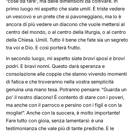
“cose da fare”, ma delle dimensioni da coltivare. In
primo luogo mi aspetto che siate
umili
. È triste vedere
un vescovo e un prete che si pavoneggiano, ma lo è
ancora di più vedere un diacono che vuole mettersi al
centro del mondo, o al centro della liturgia, o al centro
della Chiesa. Umili. Tutto il bene che fate sia un segreto
tra voi e Dio. E così porterà frutto.
In secondo luogo, mi aspetto siate
bravi sposi e bravi
padri
. E bravi nonni. Questo darà speranza e
consolazione alle coppie che stanno vivendo momenti
di fatica e che troveranno nella vostra semplicità
genuina una mano tesa. Potranno pensare: “Guarda un
po’ il nostro diacono! È contento di stare con i poveri,
ma anche con il parroco e persino con i figli e con la
moglie!”. Anche con la suocera, è molto importante!
Fare tutto con gioia, senza lamentarsi: è una
testimonianza che vale più di tante prediche. E le