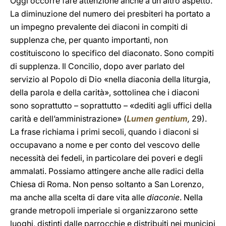
Oggi occorre fare attenzione anche a un altro aspetto.
La diminuzione del numero dei presbiteri ha portato a
un impegno prevalente dei diaconi in compiti di
supplenza che, per quanto importanti, non
costituiscono lo specifico del diaconato. Sono compiti
di supplenza. Il Concilio, dopo aver parlato del
servizio al Popolo di Dio «nella diaconia della liturgia,
della parola e della carità», sottolinea che i diaconi
sono soprattutto – soprattutto – «dediti agli uffici della
carità e dell’amministrazione» (
Lumen gentium
,
29).
La frase richiama i primi secoli, quando i diaconi si
occupavano a nome e per conto del vescovo delle
necessità dei fedeli, in particolare dei poveri e degli
ammalati. Possiamo attingere anche alle radici della
Chiesa di Roma. Non penso soltanto a San Lorenzo,
ma anche alla scelta di dare vita alle
diaconie
. Nella
grande metropoli imperiale si organizzarono sette
luoghi, distinti dalle parrocchie e distribuiti nei municipi