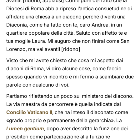
avanti! [ridono, applausi] Come pure del fatto che la
Diocesi di Roma abbia ripreso l’antica consuetudine di
affidare una chiesa a un diacono perché diventi una
Diaconia, come ha fatto con te, caro Andrea, in un
quartiere popolare della città. Saluto con affetto te e
tua moglie Laura. Mi auguro che non finirai come San
Lorenzo, ma vai avanti! [ridono]
Visto che mi avete chiesto che cosa mi aspetto dai
diaconi di Roma, vi dirò alcune cose, come faccio
spesso quando vi incontro e mi fermo a scambiare due
parole con qualcuno di voi.
Partiamo riflettendo un poco sul ministero del diacono.
La via maestra da percorrere è quella indicata dal
Concilio Vaticano II
, che ha inteso il diaconato come
«grado proprio e permanente della gerarchia». La
Lumen gentium
, dopo aver descritto la funzione dei
presbiteri come partecipazione alla funzione