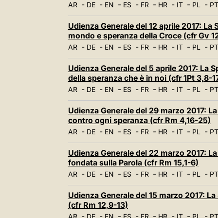
-
-
-
-
-
-
-
-
AR
DE
EN
ES
FR
HR
IT
PL
P
Udienza Generale del 12 aprile 2017: La 
mondo e speranza della Croce (cfr Gv 1
-
-
-
-
-
-
-
-
AR
DE
EN
ES
FR
HR
IT
PL
P
Udienza Generale del 5 aprile 2017: La S
della speranza che è in noi (cfr 1Pt 3,8-1
-
-
-
-
-
-
-
-
AR
DE
EN
ES
FR
HR
IT
PL
P
Udienza Generale del 29 marzo 2017: La 
contro ogni speranza (cfr Rm 4,16-25)
-
-
-
-
-
-
-
-
AR
DE
EN
ES
FR
HR
IT
PL
P
Udienza Generale del 22 marzo 2017: La 
fondata sulla Parola (cfr Rm 15,1-6)
-
-
-
-
-
-
-
-
AR
DE
EN
ES
FR
HR
IT
PL
P
Udienza Generale del 15 marzo 2017: La S
(cfr Rm 12,9-13)
-
-
-
-
-
-
-
-
AR
DE
EN
ES
FR
HR
IT
PL
P