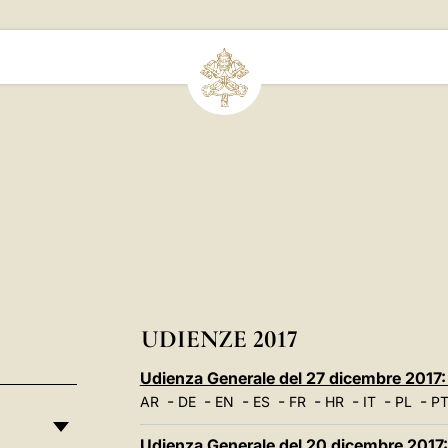
UDIENZE 2017
Udienza Generale del 27 dicembre 2017:
-
-
-
-
-
-
-
-
AR
DE
EN
ES
FR
HR
IT
PL
P
Udienza Generale del 20 dicembre 2017: 