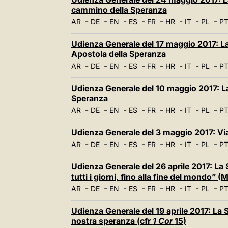
cammino della Speranza
-
-
-
-
-
-
-
-
AR
DE
EN
ES
FR
HR
IT
PL
P
Udienza Generale del 17 maggio 2017: L
Apostola della Speranza
-
-
-
-
-
-
-
-
AR
DE
EN
ES
FR
HR
IT
PL
P
Udienza Generale del 10 maggio 2017: La
Speranza
-
-
-
-
-
-
-
-
AR
DE
EN
ES
FR
HR
IT
PL
P
Udienza Generale del 3 maggio 2017: Via
-
-
-
-
-
-
-
-
AR
DE
EN
ES
FR
HR
IT
PL
P
Udienza Generale del 26 aprile 2017: La 
tutti i giorni, fino alla fine del mondo”
-
-
-
-
-
-
-
-
AR
DE
EN
ES
FR
HR
IT
PL
P
Udienza Generale del 19 aprile 2017: La S
nostra speranza (cfr
1 Cor
15)