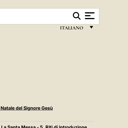
ITALIANO
FRANÇAIS
ENGLISH
ITALIANO
PORTUGUÊS
ESPAÑOL
DEUTSCH
POLSKI
 Natale del Signore Gesù
T
العربيّة
La Santa Messa - 5. Riti di introduzione