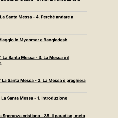
中文
T
LATINE
 La Santa Messa - 4. Perché andare a
T
 Viaggio in Myanmar e Bangladesh
T
 La Santa Messa - 3. La Messa è il
o
 La Santa Messa - 2. La Messa è preghiera
T
 La Santa Messa - 1. Introduzione
T
 Speranza cristiana - 38. Il paradiso, meta