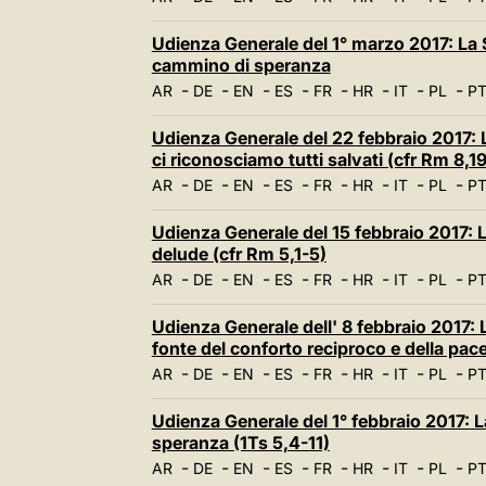
Udienza Generale del 1° marzo 2017: La 
cammino di speranza
-
-
-
-
-
-
-
-
AR
DE
EN
ES
FR
HR
IT
PL
P
Udienza Generale del 22 febbraio 2017: L
ci riconosciamo tutti salvati (cfr Rm 8,1
-
-
-
-
-
-
-
-
AR
DE
EN
ES
FR
HR
IT
PL
P
Udienza Generale del 15 febbraio 2017: L
delude (cfr Rm 5,1-5)
-
-
-
-
-
-
-
-
AR
DE
EN
ES
FR
HR
IT
PL
P
Udienza Generale dell' 8 febbraio 2017: 
fonte del conforto reciproco e della pac
-
-
-
-
-
-
-
-
AR
DE
EN
ES
FR
HR
IT
PL
P
Udienza Generale del 1° febbraio 2017: La
speranza (1Ts 5,4-11)
-
-
-
-
-
-
-
-
AR
DE
EN
ES
FR
HR
IT
PL
P