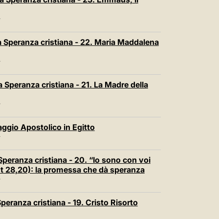
T
a Speranza cristiana - 22. Maria Maddalena
T
 Speranza cristiana - 21. La Madre della
T
ggio Apostolico in Egitto
T
Speranza cristiana - 20. “Io sono con voi
 (Mt 28,20): la promessa che dà speranza
T
peranza cristiana - 19. Cristo Risorto