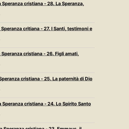
 Speranza cristiana - 28. La Speranza,
T
peranza critiana - 27. I Santi, testimoni e
T
Speranza cristiana - 26. Figli amati,
T
peranza cristiana - 25. La paternità di Dio
T
Speranza cristiana - 24. Lo Spirito Santo
T
 Speranza cristiana - 23. Emmaus, il