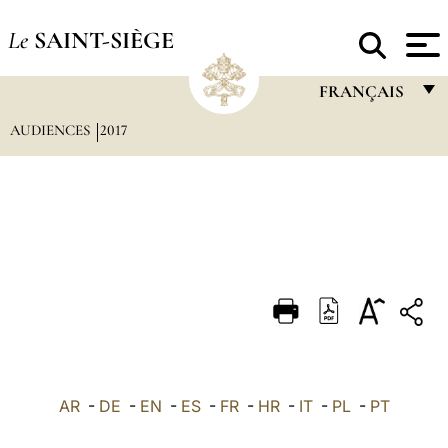
Le
SAINT-SIÈGE
FRANÇAIS
AUDIENCES
2017
FRANÇAIS
ENGLISH
ITALIANO
PORTUGUÊS
ESPAÑOL
DEUTSCH
POLSKI
العربيّة
AR
-
DE
-
EN
-
ES
-
FR
-
HR
-
IT
-
PL
-
PT
中文