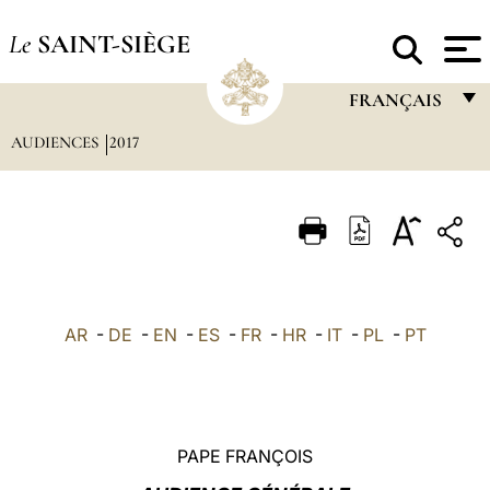
Le
SAINT-SIÈGE
FRANÇAIS
AUDIENCES
2017
FRANÇAIS
ENGLISH
ITALIANO
PORTUGUÊS
ESPAÑOL
AR
-
DE
-
EN
-
ES
-
FR
-
HR
-
IT
-
PL
-
PT
DEUTSCH
POLSKI
العربيّة
PAPE FRANÇOIS
中文