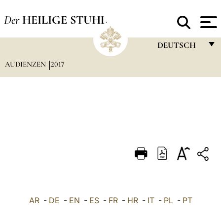
Der
HEILIGE STUHL
DEUTSCH
AUDIENZEN
2017
FRANÇAIS
ENGLISH
ITALIANO
PORTUGUÊS
ESPAÑOL
DEUTSCH
POLSKI
العربيّة
AR
-
DE
-
EN
-
ES
-
FR
-
HR
-
IT
-
PL
-
PT
中文