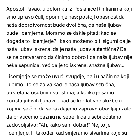
Apostol Pavao, u odlomku iz Poslanice Rimljanima koji
smo upravo čuli, opominje nas: postoji opasnost da
naša dobrotvornost bude dvolična, da naša ljubav
bude licemjerna. Moramo se dakle pitati: kad se
događa to licemjerje? I kako možemo biti sigurni da je
naša ljubav iskrena, da je naša ljubav autentična? Da
se ne pretvaramo da činimo dobro i da naša ljubav nije
neka sapunica, već da je to iskrena, snažna ljubav…
Licemjerje se može uvući svugdje, pa i u način na koji
ljubimo. To se zbiva kad je naša ljubav sebična,
pokretana osobnim koristima; a koliko je samo
koristoljubivih ljubavi… kad se karitativne službe u
kojima se čini da se razdajemo zapravo obavljaju zato
da privučemo pažnju na sebe ili da u sebi oćutimo
zadovoljstvo: "Ah, kako sam dobar!" Ne, to je
licemjerje! Ili također kad smjeramo stvarima koje su