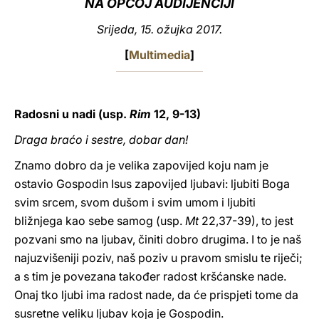
NA OPĆOJ AUDIJENCIJI
LATINE
Srijeda, 15. ožujka 2017.
[
Multimedia
]
Radosni u nadi (usp.
Rim
12, 9-13)
Draga braćo i sestre, dobar dan!
Znamo dobro da je velika zapovijed koju nam je
ostavio Gospodin Isus zapovijed ljubavi: ljubiti Boga
svim srcem, svom dušom i svim umom i ljubiti
bližnjega kao sebe samog (usp.
Mt
22,37-39), to jest
pozvani smo na ljubav, činiti dobro drugima. I to je naš
najuzvišeniji poziv, naš poziv u pravom smislu te riječi;
a s tim je povezana također radost kršćanske nade.
Onaj tko ljubi ima radost nade, da će prispjeti tome da
susretne veliku ljubav koja je Gospodin.