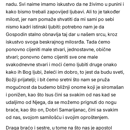
nadu. Svi naime imamo iskustvo da ne živimo u punini i
kako bismo trebali zapovijed ljubavi. Ali to je također
milost, jer nam pomaže shvatiti da mi sami po sebi
nismo kadri istinski ljubiti: potrebno nam je da
Gospodin stalno obnavlja taj dar u našem srcu, kroz
iskustvo svoga beskrajnog milosrđa. Tada ćemo
ponovno cijeniti male stvari, jednostavne, obične
stvari; ponovno ćemo cijeniti sve one male
svakodnevne stvari i moći ćemo ljubiti druge onako
kako ih Bog ljubi, želeći im dobro, to jest da budu sveti,
Božji prijatelji; i bit ćemo sretni što nam se pruža
mogućnost da budemo bližnji onome koji je siromašan
i ponižen, kao što Isus čini sa svakim od nas kad se
udaljimo od Njega, da se možemo prignuti do nogu
braće, kao što on, Dobri Samarijanac, čini sa svakim
od nas, svojom samilošću i svojim oproštenjem.
Draga braćo i sestre, u tome na što nas je apostol