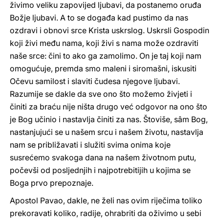
živimo veliku zapovijed ljubavi, da postanemo oruđa
Božje ljubavi. A to se događa kad pustimo da nas
ozdravi i obnovi srce Krista uskrslog. Uskrsli Gospodin
koji živi među nama, koji živi s nama može ozdraviti
naše srce: čini to ako ga zamolimo. On je taj koji nam
omogućuje, premda smo maleni i siromašni, iskusiti
Očevu samilost i slaviti čudesa njegove ljubavi.
Razumije se dakle da sve ono što možemo živjeti i
činiti za braću nije ništa drugo već odgovor na ono što
je Bog učinio i nastavlja činiti za nas. Štoviše, sâm Bog,
nastanjujući se u našem srcu i našem životu, nastavlja
nam se približavati i služiti svima onima koje
susrećemo svakoga dana na našem životnom putu,
počevši od posljednjih i najpotrebitijih u kojima se
Boga prvo prepoznaje.
Apostol Pavao, dakle, ne želi nas ovim riječima toliko
prekoravati koliko, radije, ohrabriti da oživimo u sebi