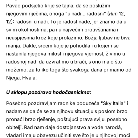
Pavao podsjetio krije se tajna, da se poslužim
njegovim riječima, onoga "u nadi… radosni" (
Rim
12,
12): radosni u nadi. To je radost nade, jer znamo da u
svim okolnostima, pa i u najvećim protivštinama i
neuspjesima kroz koje prolazimo, Božja ljubav ne biva
manja. Dakle, srcem koje je pohodila i u kojem se
nastanila njegova milost i njegova vjernost, živimo u
radosnoj nadi da uzvratimo u braći, s ono malo što
možemo, za toliko toga što svakoga dana primamo od
Njega. Hvala!
U sklopu pozdrava hodočasnicima:
Posebno pozdravljam radnike poduzeća "Sky Italia" i
nadam se da će se za njihovu situaciju s poslom brzo
pronaći brzo rješenje, poštujući prava sviju, posebno
obiteljî. Rad nam daje dostojanstvo a vođe narodâ,
vladari imaju obavezu učiniti sve što je u njihovoj moći