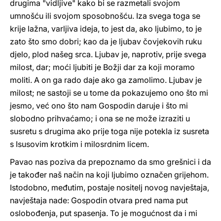
drugima "vidljive" kako bi se razmetali svojom
umnošću ili svojom sposobnošću. Iza svega toga se
krije lažna, varljiva ideja, to jest da, ako ljubimo, to je
zato što smo dobri; kao da je ljubav čovjekovih ruku
djelo, plod našeg srca. Ljubav je, naprotiv, prije svega
milost, dar; moći ljubiti je Božji dar za koji moramo
moliti. A on ga rado daje ako ga zamolimo. Ljubav je
milost; ne sastoji se u tome da pokazujemo ono što mi
jesmo, već ono što nam Gospodin daruje i što mi
slobodno prihvaćamo; i ona se ne može izraziti u
susretu s drugima ako prije toga nije potekla iz susreta
s Isusovim krotkim i milosrdnim licem.
Pavao nas poziva da prepoznamo da smo grešnici i da
je također naš način na koji ljubimo označen grijehom.
Istodobno, međutim, postaje nositelj novog navještaja,
navještaja nade: Gospodin otvara pred nama put
oslobođenja, put spasenja. To je mogućnost da i mi