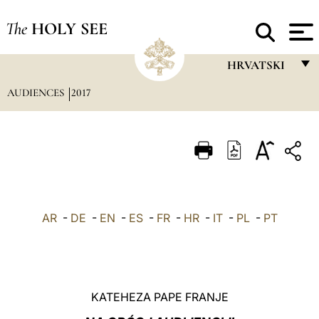
The
HOLY SEE
HRVATSKI
AUDIENCES
2017
FRANÇAIS
ENGLISH
ITALIANO
PORTUGUÊS
ESPAÑOL
AR
-
DE
-
EN
-
ES
-
FR
-
HR
-
IT
-
PL
-
PT
DEUTSCH
POLSKI
العربيّة
KATEHEZA PAPE FRANJE
中文