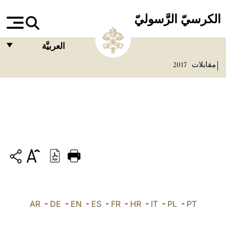
الكرسيّ الرَّسوليّ
العربيَّة
مقابلات
2017
FRANÇAIS
ENGLISH
ITALIANO
PORTUGUÊS
ESPAÑOL
DEUTSCH
POLSKI
PT
-
PL
-
IT
-
HR
-
FR
-
ES
-
EN
-
DE
العربيّة
-
AR
中文