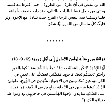
الله لن تنقص في أيّ ظرف من الظروف، حتى أكثرها معاكسة،
وحتى من خلال فشلنا بالذات. بالتالي، وقد زارت نعمته وأمانته
قلبنا وسكنتا فيه، لنعِش الرجاءَ الفَرِح حيث نتبادل مع الإخوة، ولو
قليلًا، كلّ ما ننال من الله يوميًّا. شكرًا.
* * * * * *
قِرَاءَةٌ مِن رِسَالَةِ بُولُسَ الرَّسُولِ إِلَى أَهْلِ رُومِيَةَ (12، 9- 13)‏
‏أَيُّهَا الإِخْوَةُ "‏لتَكُنِ المَحبَّةُ صادِقَةً. تَجَنَّبوا الشَّرَ وتَمَسَّكوا بالخيرِ.
وأحِبّوا بَعضُكُم ‏بَعضًا كإخوةٍ، مُفَضِّلينَ ‏بَعضَكُم على بَعضٍ في
الكرامَةِ، غَيرَ مُتكاسِلينَ في ‏الاجتهادِ، مُتَّقِدينَ في الرُّوحِ، عامِلينَ
للرَّبِّ. كونوا فرِحينَ في الرَّجاءِ، صابِرينَ ‏في الضِّيقِ، مُواظِبـينَ
على الصَّلاةِ. ساعِدوا الإخوةَ ‏القِدِّيسينَ في حاجاتِهِم، ‏وداوِموا على
ضِيافَةِ الغُرَباءِ".‏