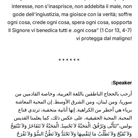
interesse, non s'inasprisce, non addebita il male, non
gode dell'ingiustizia, ma gioisce con la verità; soffre
ogni cosa, crede ogni cosa, spera ogni cosa, sopporta
ogni cosa” (1 Cor 13, 4-7). ‏Il ‎Signore vi ‎benedica ‎tutti e
vi protegga ‎dal ‎maligno!‎‎‎‎‎
* * * * * *
Speaker:
أرحب بالحجاج الناطقين باللغة العربية، وخاصة القادمين ‏من
سوريا، ومن لبنان، ومن الشرق الأوسط. إن ‏المحبة المعاشة
برياء ‏هي أخطر من الكراهية. إنها أنانية متخفية، ترتدي قناع
المحبة. المحبة الحقيقية، على ‏عكس ذلك، كما يعلمنا القديس
‏بولس،‏‏"تَتَأَنَّى وَتَرْفُقُ. الْمَحَبَّةُ لاَ تَحْسِدُ. الْمَحَبَّةُ لاَ تَتَفَاخَرُ وَلاَ تَنْتَفِخُ
وَلاَ تُقَبِّحُ وَلاَ تَطْلُبُ مَا لِنَفْسِهَا وَلاَ تَحْتَدُّ وَلاَ تَظُنُّ ‏السُّؤَ وَلاَ ‏تَفْرَحُ