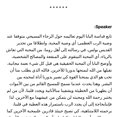
* * * * * *
Speaker:
تابع قداسة البابا اليوم تعاليمه حول الرجاء المسيحي متوقفا عند
وصية الرب العظمى: أي وصية ‏المحبة.‏ ‏وانطلاقا من تحذير
‏القديس بولس، في رسالته إلى أهل روما، من المحبة التي تعاش
بالرياء، أي ‏المحبة التي‎‎تقوم على المنفعة والمصالح الشخصية،
‏وأوضح البابا أن المحبة الحقيقية هي قبل كل شيء نعمة ‏مجانية،‏
نقبلها ‏من الله لنمنحها بدورنا للآخرين. فالله الذي يطلب منا أن
‏نحب هو الذي يمنحنا القوة كي نصير ‏بدورنا أداة لمحبته ‏بين
البشر. وهذا يحدث عندما نسمح للمسيح القائم من بين الأموات
أن ‏يطهرنا من الخطيئة ‏ويشفينا من‏‎‎الأنانية و‏يجدد قلبنا، لأن من لم
يختبر رحمة الله ومحبته لن يتمكن من عيشهما مع الآخرين. لذا
‏‏فإننا‎‎بحاجة إلى أن يجدد ‏الرب باستمرار هذه العطية في قلبنا،
برحمته اللامتناهية، كي نصبح حينئذ قادرين ‏على‎‎محبة الآخرين ‏كما