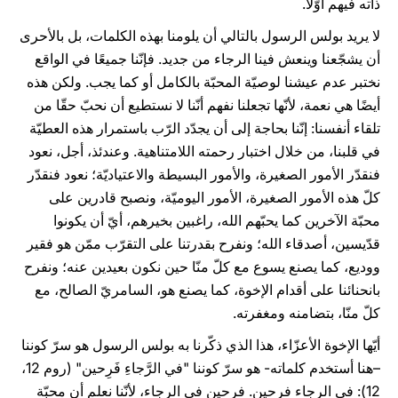
ذاته فيهم أوّلًا.
لا يريد بولس الرسول بالتالي أن يلومنا بهذه الكلمات، بل بالأحرى
أن يشجّعنا وينعش فينا الرجاء من جديد. فإنّنا جميعًا في الواقع
نختبر عدم عيشنا لوصيّة المحبّة بالكامل أو كما يجب. ولكن هذه
أيضًا هي نعمة، لأنّها تجعلنا نفهم أنّنا لا نستطيع أن نحبّ حقّا من
تلقاء أنفسنا: إنّنا بحاجة إلى أن يجدّد الرّب باستمرار هذه العطيّة
في قلبنا، من خلال اختبار رحمته اللامتناهية. وعندئذ، أجل، نعود
فنقدّر الأمور الصغيرة، والأمور البسيطة والاعتياديّة؛ نعود فنقدّر
كلّ هذه الأمور الصغيرة، الأمور اليوميّة، ونصبح قادرين على
محبّة الآخرين كما يحبّهم الله، راغبين بخيرهم، أيّ أن يكونوا
قدّيسين، أصدقاء الله؛ ونفرح بقدرتنا على التقرّب ممّن هو فقير
ووديع، كما يصنع يسوع مع كلّ منّا حين نكون بعيدين عنه؛ ونفرح
بانحنائنا على أقدام الإخوة، كما يصنع هو، السامريّ الصالح، مع
كلّ منّا، بتضامنه ومغفرته.
أيّها الإخوة الأعزّاء، هذا الذي ذكّرنا به بولس الرسول هو سرّ كوننا
–هنا أستخدم كلماته- هو سرّ كوننا "في الرَّجاءِ فَرِحين" (روم 12،
12): في الرجاء فرحين. فرحين في الرجاء، لأنّنا نعلم أن محبّة