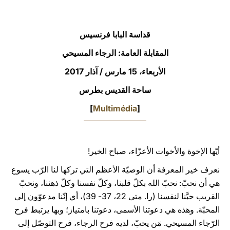
LATINE
قداسة البابا فرنسيس
المقابلة العامة: الرجاء المسيحي
الأربعاء، 15 مارس / آذار 2017‏
ساحة القديس بطرس
]
Multimédia
[
أيّها الإخوة والأخوات الأعزّاء، صباح الخير!
نعرف خير المعرفة أن الوصيّة الأعظم التي تركها لنا الرّب يسوع
هي أن نحبّ: نحبّ الله بكلّ قلبنا، وكلّ نفسنا وكلّ ذهننا، ونحبّ
القريب حبَّنا لنفسنا (را. متى 22، 37- 39)، أي إنّنا مدعوّون إلى
المحبّة. وهذه هي دعوتنا الأسمى، دعوتنا بامتياز؛ وبها يرتبط فرح
الرّجاء المسيحي. مَن يحبّ، لديه فرح الرجاء، فرح التوصّل إلى