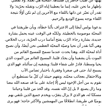
يهبها عن طيب خاطر إن طلبناها. المحبّة هي نعمة: ولا تقضي
بإظهار ما نحن عليه، إنما ما يعطينا إياه الرّب ونقبله بحرّية؛ ولا
تقدر أن تعبّر عن ذاتها باللقاء مع الآخرين إن لم تكن أوّلًا نتيجة
اللقاء بوجه يسوع الوديع والرحيم.
يدعونا بولس أيضًا إلى الاعتراف بأنّنا خطأة، وبأن طريقتنا في
المحبّة موصومة بالخطيئة. ولكنّه في الوقت عينه يحمل بشارة
جديدة، بشارة رجاء: الرّب يفتح أمامنا درب الحرّية، درب الخلاص.
وهي أنّنا نقدر أن نحيا وصيّة المحبّة العظمى نحن أيضًا، وأن نصبح
أداة لمحبّة الله. وهذا يحدث عندما نسمح للمسيح القائم من
الموت بأن يشفينا وأن يجدّد قلبنا. المسيح القائم من الموت الذي
يحيا وسطنا، قادرٌ على شفاء قلبنا: ويشفيه إن سألناه. فهو الذي
يسمح لنا، حتى في صغرنا وفقرنا، باختبار تضامن الآب
وبالاحتفال بعجائب محبّته. ونفهم حينئذ أن كلّ ما نستطيع أن
نقوم به من أجل الإخوة ليس إلّا إجابة على ما قد صنعه الله معنا
وما زال يصنع. لا بل إنّ الله نفسه، وقد اتّخذ من قلبنا وحياتنا
مسكنًا له، هو الذي لا يزال يتقرّب ويخدم جميع الذين نلتقي بهم
يوميّا في طريقنا، انطلاقًا من المهمشين والأكثر حاجة؛ فهو يرى