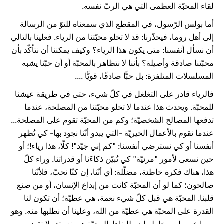
لقاء المحبّة العظمى التي هي الربّ نفسه.
أما بولس الرّسول، في المقطع الذي سمعناه للتوّ من الرسالة
إلى أهل روما، فيحذّرنا: قد لا تخلو محبّتنا من الرياء. فعلينا بالتالي
أن نسأل أنفسنا: متى يكون هذا الرياء؟ وكيف يمكننا أن نتأكّد بأن
محبّتنا صادقة وأصيلة؟ بأننا لا نتظاهر بالمحبّة أو أن حبّنا يشبه
المسلسلات المتلفزة: بل حبًّا صادقًا، قويًّا ....
فالرياء قادر على التغلغل في كلّ شيء، حتى في طريقة عيشنا
للمحبّة. ويحدث هذا عندما لا تخلو محبّتنا من المصلحة، عندما
تدفعها المصالح الشخصيّة؛ وكم من المحبّة تقوم على المصلحة...
عندما نقوم بالأعمال الخيريّة -التي يبدو أنّنا نجود بها- كي نُظهر
أنفسنا أو كي نسترضي أنفسنا: "كم إني جيّد"! كلّا، هذا رياء!؛ أو
حين نسعى لأمور "مرئيّة" كي نُبيّن ذكاءَنا أو قدراتنا. وراء كلّ
هذا، هناك فكرة خاطئة، مضلّلة: أي أنّنا، إن كنّا نحبّ، فلأنّنا
صالحون؛ كما لو أن المحبّة كانت من إبداع الإنسان، أو من صنع
قلبنا. المحبّة هي قبل كلّ شيء نعمة، هي عطيّة؛ أن تكون لنا
القدرة على المحبّة هي عطيّة من الله، وعلينا أن نطلبها منه. وهو