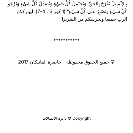
بِالإِثْمِ بَلْ تَفْرَحُ بِالْحَقِّ. وَتَحْتَمِلُ كُلَّ شَيْءٍ وَتُصَدِّقُ كُلَّ شَيْءٍ وَتَرْجُو
كُلَّ شَيْءٍ وَتَصْبِرُ عَلَى كُلِّ ‏شَيْءٍ" (1 كور 13، 4-‏‏7). ‏ليبارككم
الرب ‏جميعا ويحرسكم من الشرير!‏‏‏ ‏‏
***********
© جميع الحقوق محفوظة – حاضرة الفاتيكان 2017
Copyright © دائرة الاتصالات