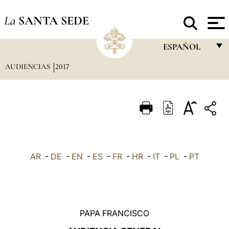
La
SANTA SEDE
ESPAÑOL
AUDIENCIAS
2017
FRANÇAIS
ENGLISH
ITALIANO
PORTUGUÊS
ESPAÑOL
AR
-
DE
-
EN
-
ES
-
FR
-
HR
-
IT
-
PL
-
PT
DEUTSCH
POLSKI
العربيّة
PAPA FRANCISCO
中文