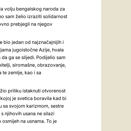
ala volju bengalskog naroda za
o sam želio izraziti solidarnost
vno prebjegli na njegov
 bio jedan od najznačajnijih i
ljama jugoistočne Azije, hvala
da ga se slijedi. Podijelio sam
telji, siromašne, obrazovanje,
te zemlje, kao i sa
io priliku istaknuti otvorenost
kojoj je svetica boravila kad bi
adu sa svojom karizmom, sestre
s njihovih usana ne silazi
o osmijeh na usnama. To je