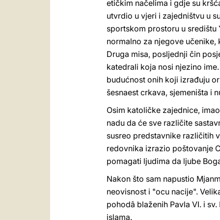
etičkim načelima i gdje su kršć
utvrdio u vjeri i zajedništvu u 
sportskom prostoru u središtu 
normalno za njegove učenike, k
Druga misa, posljednji čin pos
katedrali koja nosi njezino ime
budućnost onih koji izrađuju or
šesnaest crkava, sjemeništa i 
Osim katoličke zajednice, imao 
nadu da će sve različite sasta
susreo predstavnike različitih 
redovnika izrazio poštovanje Cr
pomagati ljudima da ljube Boga 
Nakon što sam napustio Mjanm
neovisnost i "ocu nacije". Veli
pohodâ blaženih Pavla VI. i sv. 
islama.