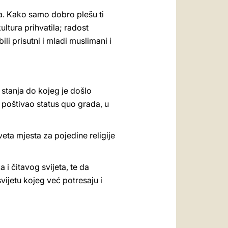
a. Kako samo dobro plešu ti
ultura prihvatila; radost
i prisutni i mladi muslimani i
 stanja do kojeg je došlo
 poštivao status quo grada, u
eta mjesta za pojedine religije
 i čitavog svijeta, te da
vijetu kojeg već potresaju i