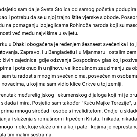
podsjetio sam da je Sveta Stolica od samog početka podupir
 i potrebu da se u njoj trajno štite vjerske slobode. Posebn
u na pomaganju izbjeglicama Rohindža naroda koji su maso
jenosti već među najvišima u svijetu.
rku u Dhaki obogaćena je ređenjem šesnaest svećenika i to je
utovanja. Zapravo, i u Bangladešu i u Mjanmaru i ostalim zem
 živih zajednica, gdje odzvanja Gospodinov glas koji poziva 
pima i potaknuo ih u njihovu velikodušnom zauzimanju za obi
elio sam tu radost s mnogim svećenicima, posvećenim osobama 
novacima, u kojima sam vidio klice Crkve u toj zemlji.
enutak međureligijskog i ekumenskog dijaloga koji mi je pruž
 sklada i mira. Posjetio sam također "Kuću Majke Terezije", u 
ja prima mnogu siročad i osobe s invaliditetom. Ondje, u skl
nja i služenja siromašnom i trpećem Kristu. I nikada, nikada 
mnogo mole, koje služe onima koji pate i kojima je neprestan
vala tim malim sestrama.