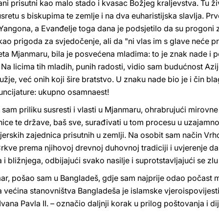
ani prisutni kao malo stado i kvasac Božjeg kraljevstva. Tu ž
susretu s biskupima te zemlje i na dva euharistijska slavlja. P
Yangona, a Evanđelje toga dana je podsjetilo da su progoni 
ao prigoda za svjedočenje, ali da "ni vlas im s glave neće p
jeta Mjanmaru, bila je posvećena mladima: to je znak nade i 
. Na licima tih mladih, punih radosti, vidio sam budućnost Azi
užje, već onih koji šire bratstvo. U znaku nade bio je i čin 
nuncijature: ukupno osamnaest!
sam priliku susresti i vlasti u Mjanmaru, ohrabrujući mirovne 
vnice te države, baš sve, surađivati u tom procesu u uzaja
vjerskih zajednica prisutnih u zemlji. Na osobit sam način Vr
kve prema njihovoj drevnoj duhovnoj tradiciji i uvjerenje da 
i bližnjega, odbijajući svako nasilje i suprotstavljajući se z
ar, pošao sam u Bangladeš, gdje sam najprije odao počast 
ka većina stanovništva Bangladeša je islamske vjeroispovijesti
Ivana Pavla II. – označio daljnji korak u prilog poštovanja i 