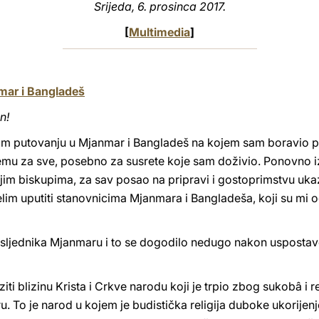
Srijeda, 6. prosinca 2017.
[
Multimedia
]
mar i Bangladeš
n!
m putovanju u Mjanmar i Bangladeš na kojem sam boravio prot
Njemu za sve, posebno za susrete koje sam doživio. Ponovno 
njim biskupima, za sav posao na pripravi i gostoprimstvu u
im uputiti stanovnicima Mjanmara i Bangladeša, koji su mi očit
 nasljednika Mjanmaru i to se dogodilo nedugo nakon uspost
ziti blizinu Krista i Crkve narodu koji je trpio zbog sukobâ i 
u. To je narod u kojem je budistička religija duboke ukorijen