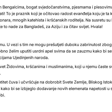
dim Bengalcima, bogat svjedočanstvima, pjesmama i plesovim
i! To je praznik koji je očitovao radost evanđelja koju je ta k
ra, mnogih katehista i kršćanskih roditelja. Na susretu su bil
je to nade za Bangladeš, za Aziju i za čitav svijet. Hvala!
emu. U vezi s tim ne mogu prešutjeti duboku zabrinutost zbog
obno želim uputiti usrdni apel svima da se zauzmu kako bi se
cijama Ujedinjenih naroda.
vet Židovima, kršćanima i muslimanima, koji u njemu časte sv
.
itet čuva i učvršćuje na dobrobit Svete Zemlje, Bliskog Istoka
 kako bi se izbjeglo dodavanje novih elemenata napetosti u s
bi.