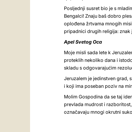
Posljednji susret bio je s mla
Bengalci! Znaju baš dobro plesat
oplođena žrtvama mnogih misiona
pripadnici drugih religija: znak 
Apel Svetog Oca
Moje misli sada lete k Jeruzal
proteklih nekoliko dana i istod
skladu s odgovarajućim rezolu
Jeruzalem je jedinstven grad, s
i koji ima poseban poziv na mir
Molim Gospodina da se taj ident
prevlada mudrost i razboritost,
označavaju mnogi okrutni suko