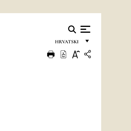
HRVATSKI
FRANÇAIS
ENGLISH
ITALIANO
PORTUGUÊS
ESPAÑOL
DEUTSCH
POLSKI