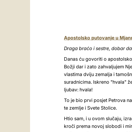
Apostolsko putovanje u Mjan
Draga braćo i sestre, dobar da
Danas ću govoriti o apostolsko
Božji dar i zato zahvaljujem 
vlastima dviju zemalja i tamoš
suradnicima. Iskreno "hvala" žel
ljubav: hvala!
To je bio prvi posjet Petrova
te zemlje i Svete Stolice.
Htio sam, i u ovom slučaju, izra
kroči prema novoj slobodi i mir