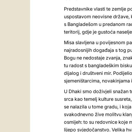
Predstavnike vlasti te zemlje 
uspostavom neovisne države, kao
s Bangladešom u predanom rad
teritorij, gdje je gustoća nasel
Misa slavljena u povijesnom pa
najradosnijih događaja s tog p
Bogu ne nedostaje zvanja, znak
tu radost s bangladeškim bisku
dijalog i društveni mir. Podij
sjemeništarcima, novakinjama i 
U Dhaki smo doživjeli snažan tr
srca kao temelj kulture susreta,
se nalazila u tome gradu, i ko
svakodnevno žive molitvu klanja
osmijeh: to su redovnice koje 
lijepo svjedočanstvo. Velika h