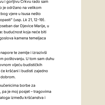
ivu i gorljivu Crkvu rado sam
rvo je održano na velikom
zbog vjere u Isusa nešto
ropasti" (usp.
Lk
21, 12-19).
poseban dar Djevice Marije, u
je: budućnost koja neće biti
blagoslova kamena temeljaca
napore te zemlje i izrazivši
mnom poštovanju. U tom sam duhu
hovnom vijeću budističkih
će kršćani i budisti zajedno
lu dobrom.
mučenicima borbe za
, pa je moj posjet – tragovima
dijaloga između kršćanstva i