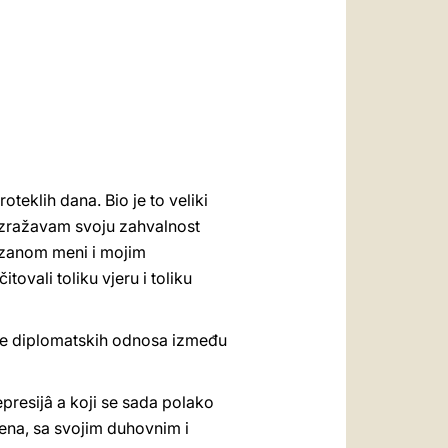
العربيّة
中文
LATINE
eklih dana. Bio je to veliki
izražavam svoju zahvalnost
kazanom meni i mojim
ovali toliku vjeru i toliku
ave diplomatskih odnosa između
represijâ a koji se sada polako
jena, sa svojim duhovnim i