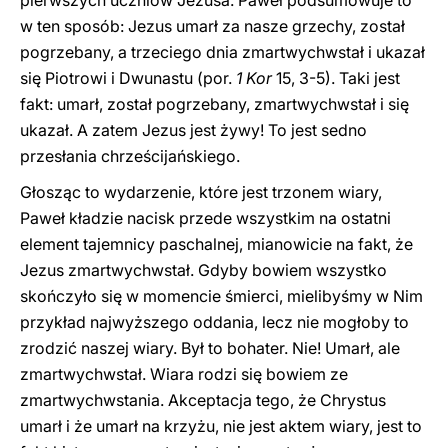
pierwszych uczniów Jezusa. Paweł podsumowuje to
w ten sposób: Jezus umarł za nasze grzechy, został
pogrzebany, a trzeciego dnia zmartwychwstał i ukazał
się Piotrowi i Dwunastu (por.
1 Kor
15, 3-5). Taki jest
fakt: umarł, został pogrzebany, zmartwychwstał i się
ukazał. A zatem Jezus jest żywy! To jest sedno
przesłania chrześcijańskiego.
Głosząc to wydarzenie, które jest trzonem wiary,
Paweł kładzie nacisk przede wszystkim na ostatni
element tajemnicy paschalnej, mianowicie na fakt, że
Jezus zmartwychwstał. Gdyby bowiem wszystko
skończyło się w momencie śmierci, mielibyśmy w Nim
przykład najwyższego oddania, lecz nie mogłoby to
zrodzić naszej wiary. Był to bohater. Nie! Umarł, ale
zmartwychwstał. Wiara rodzi się bowiem ze
zmartwychwstania. Akceptacja tego, że Chrystus
umarł i że umarł na krzyżu, nie jest aktem wiary, jest to