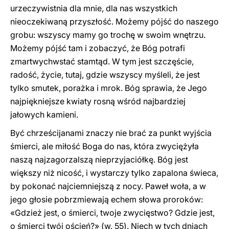
urzeczywistnia dla mnie, dla nas wszystkich
nieoczekiwaną przyszłość. Możemy pójść do naszego
grobu: wszyscy mamy go trochę w swoim wnętrzu.
Możemy pójść tam i zobaczyć, że Bóg potrafi
zmartwychwstać stamtąd. W tym jest szczęście,
radość, życie, tutaj, gdzie wszyscy myśleli, że jest
tylko smutek, porażka i mrok. Bóg sprawia, że Jego
najpiękniejsze kwiaty rosną wśród najbardziej
jałowych kamieni.
Być chrześcijanami znaczy nie brać za punkt wyjścia
śmierci, ale miłość Boga do nas, która zwyciężyła
naszą najzagorzalszą nieprzyjaciółkę. Bóg jest
większy niż nicość, i wystarczy tylko zapalona świeca,
by pokonać najciemniejszą z nocy. Paweł woła, a w
jego głosie pobrzmiewają echem słowa proroków:
«Gdzież jest, o śmierci, twoje zwycięstwo? Gdzie jest,
o śmierci twój oścień?» (w. 55). Niech w tych dniach