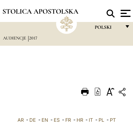
STOLICA APOSTOLSKA
POLSKI
AUDIENCJE
2017
FRANÇAIS
ENGLISH
ITALIANO
PORTUGUÊS
ESPAÑOL
DEUTSCH
POLSKI
AR
-
DE
-
EN
-
ES
-
FR
-
HR
-
IT
-
العربيّة
PL
-
PT
中文