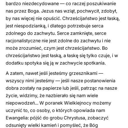
bardzo niezdecydowane — co raczej poszukiwanie
nas przez Boga. Jezus nas wziął, pochwycił, zdobył,
by nas więcej nie opuścić. Chrześcijaństwo jest łaską,
jest niespodzianką, i dlatego potrzebuje serca
zdolnego do zachwytu. Serce zamknięte, serce
racjonalistyczne nie jest zdolne do zachwytu i nie
może zrozumieć, czym jest chrześcijaństwo. Bo
chrześcijaństwo jest łaską, a łaskę się tylko czuje, i w
dodatku spotyka się ją w zachwycie spotkania.
A zatem, nawet jeśli jesteśmy grzesznikami —
wszyscy nimi jesteśmy — jeśli nasze postanowienia
dobra zostały na papierze lub jeśli, patrząc na nasze
życie, widzimy, że nazbierało się nam wiele
niepowodzeń... W poranek Wielkiejnocy możemy
uczynić to, co osoby, o których opowiada nam
Ewangelia: pójść do grobu Chrystusa, zobaczyć
odsunięty wielki kamień i pomyśleć, że Bóg