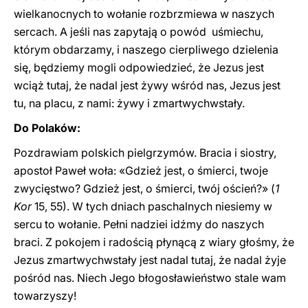
wielkanocnych to wołanie rozbrzmiewa w naszych
sercach. A jeśli nas zapytają o powód uśmiechu,
którym obdarzamy, i naszego cierpliwego dzielenia
się, będziemy mogli odpowiedzieć, że Jezus jest
wciąż tutaj, że nadal jest żywy wśród nas, Jezus jest
tu, na placu, z nami: żywy i zmartwychwstały.
Do Polaków:
Pozdrawiam polskich pielgrzymów. Bracia i siostry,
apostoł Paweł woła: «Gdzież jest, o śmierci, twoje
zwycięstwo? Gdzież jest, o śmierci, twój oścień?» (
1
Kor
15, 55). W tych dniach paschalnych niesiemy w
sercu to wołanie. Pełni nadziei idźmy do naszych
braci. Z pokojem i radością płynącą z wiary głośmy, że
Jezus zmartwychwstały jest nadal tutaj, że nadal żyje
pośród nas. Niech Jego błogosławieństwo stale wam
towarzyszy!