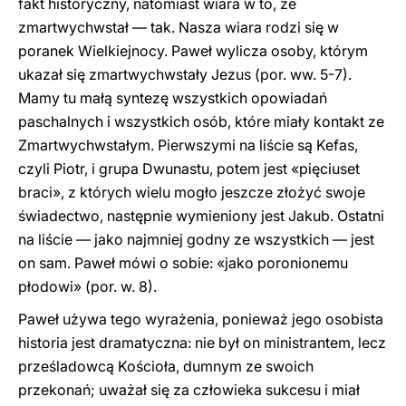
fakt historyczny, natomiast wiara w to, że
zmartwychwstał — tak. Nasza wiara rodzi się w
poranek Wielkiejnocy. Paweł wylicza osoby, którym
ukazał się zmartwychwstały Jezus (por. ww. 5-7).
Mamy tu małą syntezę wszystkich opowiadań
paschalnych i wszystkich osób, które miały kontakt ze
Zmartwychwstałym. Pierwszymi na liście są Kefas,
czyli Piotr, i grupa Dwunastu, potem jest «pięciuset
braci», z których wielu mogło jeszcze złożyć swoje
świadectwo, następnie wymieniony jest Jakub. Ostatni
na liście — jako najmniej godny ze wszystkich — jest
on sam. Paweł mówi o sobie: «jako poronionemu
płodowi» (por. w. 8).
Paweł używa tego wyrażenia, ponieważ jego osobista
historia jest dramatyczna: nie był on ministrantem, lecz
prześladowcą Kościoła, dumnym ze swoich
przekonań; uważał się za człowieka sukcesu i miał