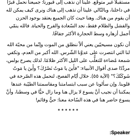
مستقبلاً غير متوقَّع. علينا أن نذهب إلى قبورنا: جميعنا نحمل قبرًا
في داخلنا، وبالتّالي علينا أن نذهب إلى هناك ونرى كيف يمكن لله
أن يقوم من هناك. وهنا حيث كان الجميع يعتقد بوجود الحزن
والفشل والظلام فقط، نجد السّعادة والفرح والحياة. فالله ينمّي
أجمل أزهاره وسط الحجارة الأكثر جفافًا.
أن نكون مسيحيّين يعني ألاّ ننطلق من الموت وإنّما من محبّة الله
لنا التي انتصرت على عدوَّنا الشّرس. الله أكبر من العدم، وتكفي
شمعة مُضاءة للتغلُّب على الليل الأكثر ظلامًا. لذلك يصرخ بولس،
مردِّدًا صدى أقوال الأنبياء: "فأَينَ يا مَوتُ نَصْرُكَ؟ وأَينَ يا مَوتُ
شَوكَتُكَ؟" (الآية ٥٥). خلال أيّام الفصح، لنحمل هذه الصّرخة في
قلوبنا. وإن سألونا عن سبب ابتسامتنا ومقاسمتنا الطيّبة عندها
يمكننا أن نجيب أنَّ يسوع لا يزال هنا وما زال حيًّا في وسطنا، وأنَّ
يسوع حاضر هنا في هذه السّاحة معنا: حيٌّ وقائم!
* * * * * *
Speaker: