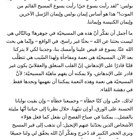
بولس: "لقد رأيت يسوع حيّ! رأيت يسوع المسيح القائم من
الموت!" هذا هو أساس إيمان بولس وإيمان الرّسل الآخرين
وإيمان الكنيسة وإيماننا.
ما أجمل أن نفكِّر أنّ هذه هي المسيحيّة في جوهرها! وبالتّالي هي
ليست بحثنا عن الله – بحثًا غير راسخ، في الواقع – وإنّما هي بحث
الله عنّا. يسوع قد قبض علينا وأمسك بنا، وجذبنا لكي لا يتركنا
بعد الآن. المسيحيّة هي نعمة ومفاجأة ولهذا السّبب هي تتطلّب
قلبًا قادرًا على الإندهاش. إنّ القلب المنغلق والعقلانيّ يكون غير
قادر على الإندهاش، ولا يمكنه أن يفهم ماهيّة المسيحيّة؛ لأنَّ
المسيحيّة هي نعمة وهذه النعمة يمكننا أن نفهمها ونجدها فقط
في دهشة اللقاء.
لذلك، حتّى وإن كنّا خطأة – وجميعنا خطأة – وإن بقيت نوايانا
الحسنة على الورق، أو إن تنبّهنا، خلال نظرنا إلى حياتنا أنّها مليئة
بالفشل... يمكننا في صباح الفصح أن نفعل كما فعل هؤلاء
الأشخاص الذين يحدّثنا عنهم الإنجيل: أن نذهب إلى قبر المسيح
ونرى الحجر الكبير قد دُحرج ونفكّر أنّ الله يحقّق لي ولنا جميعًا