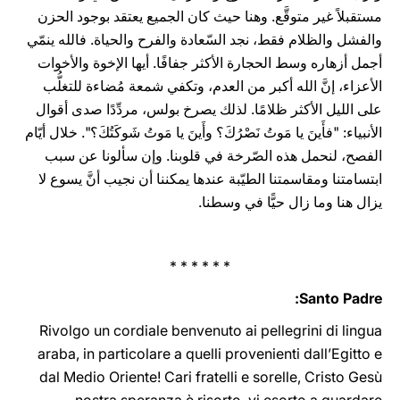
مستقبلاً غير متوقَّع. وهنا حيث كان الجميع يعتقد بوجود الحزن
والفشل والظلام فقط، نجد السّعادة والفرح والحياة. فالله ينمّي
أجمل أزهاره وسط الحجارة الأكثر جفافًا. أيها الإخوة والأخوات
الأعزاء، إنَّ الله أكبر من العدم، وتكفي شمعة مُضاءة للتغلُّب
على الليل الأكثر ظلامًا. لذلك يصرخ بولس، مردِّدًا صدى أقوال
الأنبياء: "فأَينَ يا مَوتُ نَصْرُكَ؟ وأَينَ يا مَوتُ شَوكَتُكَ؟". خلال أيّام
الفصح، لنحمل هذه الصّرخة في قلوبنا. وإن سألونا عن سبب
ابتسامتنا ومقاسمتنا الطيّبة عندها يمكننا أن نجيب أنَّ يسوع لا
يزال هنا وما زال حيًّا في وسطنا.
* * * * * *
Santo Padre:
Rivolgo un cordiale benvenuto ai pellegrini di lingua
araba, in particolare a quelli provenienti dall’Egitto e
dal Medio Oriente! Cari fratelli e sorelle, Cristo Gesù