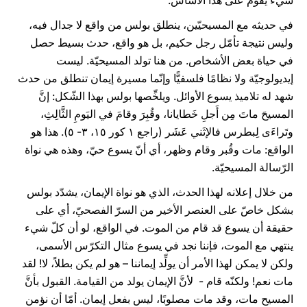
شيء يقوم على هذا الأساس.
في حديثه مع المسيحيّين، ينطلق بولس من واقع لا جدال فيه،
وليس نتيجة تأمّل رجل حكيم، بل هو واقع، حدث بسيط حصل
في حياة بعض الأشخاص. من هنا تولد المسيحيّة. ليست
إيديولوجيّة ولا نظامًا فلسفيًّا وإنّما مسيرة إيمان تنطلق من حدث
شهد له تلاميذ يسوع الأوائل. ويلخِّصها بولس بهذا الشّكل: إنَّ
المسيحَ ماتَ مِن أَجلِ خَطايانا، وقُبِرَ وقامَ في اليَومِ الثَّالِثِ،
وتَراءَى لِبطرس فالإثَني عَشَر (راجع ۱ كور ۱٥، ۳- ٥). هذا هو
الواقع: مات وقُبر وقام وظهر، أي أنّ يسوع حيّ، وهذه هي نواة
الرّسالة المسيحيّة.
من خلال إعلانه لهذا الحدث، الذي هو نواة الإيمان، يشدّد بولس
بشكل خاصّ على العنصر الأخير من السرّ الفصحيّ، أي على
حقيقة أن يسوع قد قام من الموت. في الواقع، لو أن كلّ شيء
ينتهي مع الموت، فإننا نجد في يسوع مثال التكرّس الأسمى،
ولكن لا يمكن لهذا الأمر أن يولِّد إيماننا – هو لم يكن بطلاً، لا! لقد
مات نعم! ولكنّه قام - لأنَّ الإيمان يولد من القيامة. القبول بأنَّ
المسيح مات، وقد مات مصلوبًا، ليس بفعل إيمان. أمّا أن نؤمن