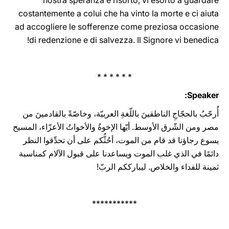
nostra speranza è risorto, vi esorto a guardare
costantemente a colui che ha vinto la morte e ci aiuta
ad accogliere le sofferenze come preziosa occasione
di redenzione e di salvezza. Il Signore vi benedica!
* * * * * *
Speaker:
أُرحّبُ بالحجّاجِ الناطقينَ باللّغةِ العربيّة، وخاصّةً بالقادمينَ من
مصر ومن الشّرق الأوسط. أيّها الإخوةُ والأخواتُ الأعزّاء، المسيح
يسوع رجاؤنا قد قام من الموت، أحُثُّكم على أن تحدِّقوا النظر
دائمًا في الذي غلب الموت ويساعدنا على قبول الآلام كمناسبة
ثمينة للفداء والخلاص. ليبارككم الربّ! ‏‏
***********