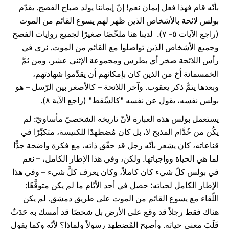
بأنّه قام فهذا فعل إيمان نعم! إنّ إيماننا يولد صباح الفصح. يقدّم
بولس لائحة بالأشخاص الذين ظهر لهم يسوع القائم من الموت
(راجع الآيات ٥- ٧). لدينا هنا ملخّصًا صغيرًا لجميع روايات الفصح
وجميع الأشخاص الذين تواصلوا مع القائم من الموت. نرى في
رأس اللائحة صخر أي بطرس ومجموعة الإثني عشر، ومن ثمَّ
الخمسمائة أخ من الذين كان بإمكانهم أن يقدِّموا شهادتهم،
وبعدها يتمُّ ذكر يعقوب. وآخر اللائحة – كالأصغر بين الرّسل – هو
بولس نفسه، يقول عن نفسه "كالسِّقط" (راجع الآية ٨).
يستعمل بولس هذه العبارة لأنّ تاريخه الشخصيّ مأساويّ: لم
يكُن من خُدَّام المذبح لا، بل كان مُضطهدًا للكنيسة، متكبِّرًا في
قناعاته، كان يشعر بأنّه رجل قد حقّق ذاته، مع فكرة واضحة جدًّا
لما هي الحياة وواجباتها. ولكن، وفي هذا الإطار الكامل، – نعم
في بولس كلّ شيء كان كاملاً، وكان يعرف كلَّ شيء – وفي هذا
الإطار الكامل لحياته؛ حصل في أحد الأيّام ما لم يكن متوقَّعًا:
اللّقاء مع يسوع القائم من الموت على طريق دمشق. لم يكن
هناك فقط رجلاً قد وقع على الأرض بل شخصًا قد أمسك به حَدَثٌ
قَلَبَ معنى حياته. وأصبح المُضطهد رسولاً ولماذا؟ لأنّه وكما يقول