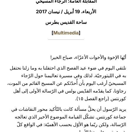
المقابلة العامة: الرجاء المسيحي
LATINE
الأربعاء، 19 أبريل / نيسان 2017‏
ساحة القديس بطرس
]
Multimedia
[
أيّها الإخوة والأخوات الأعزّاء، صباح الخير!
نلتقي اليوم في ضوء عيد الفصح الذي احتفلنا به وما زلنا نحتفل
به في الليتورجيّة. لذلك وفي مسيرة تعاليمنا حول الرّجاء
المسيحيّ أرغب اليوم بأن أُحدّثكم عن المسيح القائم من الموت،
رجاؤنا، كما يقدّمه القدّيس بولس في الرّسالة الأولى إلى أهل
كورنتس (راجع الفصل ۱٥).
يريد الرّسول أن يحلَّ مسألة كانت بالتّأكيد محور النقاشات في
جماعة كورنتس. تشكّل القيامة الموضوع الأخير الذي تعالجه
الرّسالة، ولكن ربّما هو الأوّل بحسب الأهميّة: في الواقع كلّ