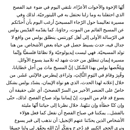
أيّها الإخوة والأخوات الأعزّاء، نلتقي اليوم في ضوء عيد الفصح
الذي احتفلنا به وما زلنا نحتفل به في الليتورجيّة. لذلك وفي
مسيرة تعاليمنا حول الرّجاء المسيحيّ أرغب اليوم بأن أُحدّثكم
عن المسيح القائم من الموت، رجاؤنا، كما يقدّمه القدّيس بولس
في الرّسالة الأولى إلى أهل كورنتس. ينطلق بولس من واقع لا
جدال فيه، حدث بسيط حصل في حياة بعض الأشخاص. من هنا
تولد المسيحيّة. فهي ليست إيديولوجيّة ولا نظامًا فلسفيًّا وإنّما
مسيرة إيمان تنطلق من حدث شهد له تلاميذ يسوع الأوائل.
ويلخِّصها بولس بهذا الشّكل: إنَّ المسيحَ ماتَ مِن أَجلِ خَطايانا،
وقُبِرَ وقامَ في اليَومِ الثَّالِثِ، وتَراءَى لِبطرس فالإثَني عَشَر. من
خلال إعلانه لهذا الحدث، الذي هو نواة الإيمان، يشدّد بولس بشكل
خاصّ على العنصر الأخير من السرّ الفصحيّ، أي على حقيقة أن
يسوع قد قام من الموت. إنّ إيماننا يولد صباح الفصح. لذلك، حتّى
وإن كنّا خطأة وإن تنبّهنا، خلال نظرنا إلى حياتنا أنّها مليئة
بالفشل... يمكننا في صباح الفصح أن نفعل كما فعل هؤلاء
الأشخاص الذين يحدّثنا عنهم الإنجيل: أن نذهب إلى قبر يسوع
ونرى الحجر الكبير قد دُحرج ونفكّر أنّ الله يحقّق لي ولنا جميعًا