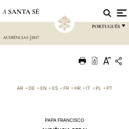
A
SANTA SÉ
PORTUGUÊS
AUDIÊNCIAS
2017
FRANÇAIS
ENGLISH
ITALIANO
PORTUGUÊS
ESPAÑOL
AR
-
DE
-
EN
-
ES
-
FR
-
HR
-
IT
-
PL
-
PT
DEUTSCH
POLSKI
العربيّة
PAPA FRANCISCO
中文