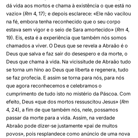
dá vida aos mortos e chama à existência o que está no
vazio» (
Rm
4, 17); e depois esclarece: «Ele não vacilou
na fé, embora tenha reconhecido que o seu corpo
estava sem vigor e o seio de Sara amortecido» (
Rm
4,
19). Eis, esta é a experiência que também nós somos
chamados a viver. O Deus que se revela a Abraão é o
Deus que salva e faz sair do desespero e da morte, o
Deus que chama à vida. Na vicissitude de Abraão tudo
se torna um hino ao Deus que liberta e regenera, tudo
se faz profecia. E assim se torna para nós, para nós
que agora reconhecemos e celebramos o
cumprimento de tudo isto no mistério da Páscoa. Com
efeito, Deus «que dos mortos ressuscitou Jesus» (
Rm
4, 24), a fim de que também nós, nele, possamos
passar da morte para a vida. Assim, na verdade
Abraão pode dizer-se justamente «pai de muitos
povos», pois resplandece como anúncio de uma nova