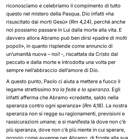
riconosciamo e celebriamo il compimento di tutto
questo nel mistero della Pasqua. Dio infatti «ha
risuscitato dai morti Gesù» (
Rm
4,24), perché anche
noi possiamo passare in Lui dalla morte alla vita. E
davvero allora Abramo può ben dirsi «padre di molti
popoli», in quanto risplende come annuncio di
un’umanità nuova – noi! -, riscattata da Cristo dal
peccato e dalla morte e introdotta una volta per
sempre nell’abbraccio dell’amore di Dio.
A questo punto, Paolo ci aiuta a mettere a fuoco il
legame strettissimo
tra la fede e la speranza
. Egli
infatti afferma che Abramo «credette, saldo nella
speranza contro ogni speranza» (
Rm
4,18). La nostra
speranza non si regge su ragionamenti, previsioni e
rassicurazioni umane; e si manifesta là dove non c’è
più speranza, dove non c’è più niente in cui sperare,
proprio come avvenne per Abramo, di fronte alla sua