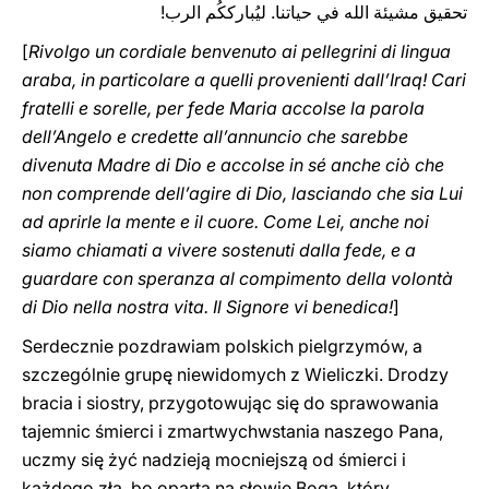
تحقيق مشيئة الله في حياتنا. ليُبارككُم الرب!
[
Rivolgo un cordiale benvenuto ai pellegrini di lingua
araba, in particolare a quelli provenienti dall’Iraq! Cari
fratelli e sorelle, per fede Maria accolse la parola
dell’Angelo e credette all’annuncio che sarebbe
divenuta Madre di Dio e accolse in sé anche ciò che
non comprende dell’agire di Dio, lasciando che sia Lui
ad aprirle la mente e il cuore. Come Lei, anche noi
siamo chiamati a vivere sostenuti dalla fede, e a
guardare con speranza al compimento della volontà
di Dio nella nostra vita. Il Signore vi benedica!
]
Serdecznie pozdrawiam polskich pielgrzymów, a
szczególnie grupę niewidomych z Wieliczki. Drodzy
bracia i siostry, przygotowując się do sprawowania
tajemnic śmierci i zmartwychwstania naszego Pana,
uczmy się żyć nadzieją mocniejszą od śmierci i
każdego zła, bo opartą na słowie Boga, który