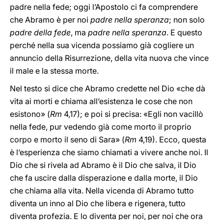
padre nella fede; oggi l’Apostolo ci fa comprendere
che Abramo è per noi
padre nella speranza
; non solo
padre della fede
, ma
padre nella speranza
. E questo
perché nella sua vicenda possiamo già cogliere un
annuncio della Risurrezione, della vita nuova che vince
il male e la stessa morte.
Nel testo si dice che Abramo credette nel Dio «che dà
vita ai morti e chiama all’esistenza le cose che non
esistono» (
Rm
4,17); e poi si precisa: «Egli non vacillò
nella fede, pur vedendo già come morto il proprio
corpo e morto il seno di Sara» (
Rm
4,19). Ecco, questa
è l’esperienza che siamo chiamati a vivere anche noi. Il
Dio che si rivela ad Abramo è il Dio che salva, il Dio
che fa uscire dalla disperazione e dalla morte, il Dio
che chiama alla vita. Nella vicenda di Abramo tutto
diventa un inno al Dio che libera e rigenera, tutto
diventa profezia. E lo diventa per noi, per noi che ora