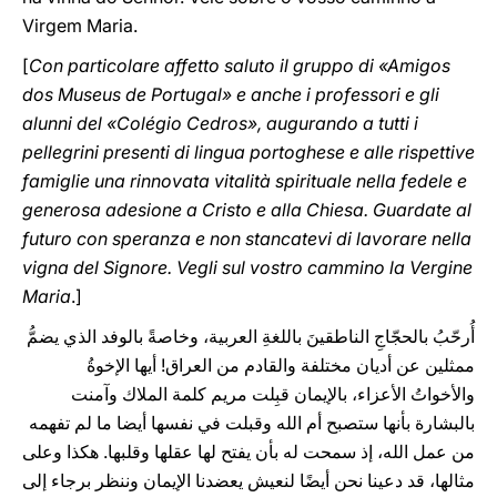
Virgem Maria.
[
Con particolare affetto saluto il gruppo di «Amigos
dos Museus de Portugal» e anche i professori e gli
alunni del «Colégio Cedros», augurando a tutti i
pellegrini presenti di lingua portoghese e alle rispettive
famiglie una rinnovata vitalità spirituale nella fedele e
generosa adesione a Cristo e alla Chiesa. Guardate al
futuro con speranza e non stancatevi di lavorare nella
vigna del Signore. Vegli sul vostro cammino la Vergine
Maria
.]
أُرحّبُ بالحجّاجِ الناطقينَ باللغةِ العربية، وخاصةً بالوفد الذي يضمُّ
ممثلين عن أديان مختلفة والقادم من العراق! أيها الإخوةُ
والأخواتُ الأعزاء، بالإيمان قبِلت مريم كلمة الملاك وآمنت
بالبشارة بأنها ستصبح أم الله وقبلت في نفسها أيضا ما لم تفهمه
من عمل الله، إذ سمحت له بأن يفتح لها عقلها وقلبها. هكذا وعلى
مثالها، قد دعينا نحن أيضًا لنعيش يعضدنا الإيمان وننظر برجاء إلى