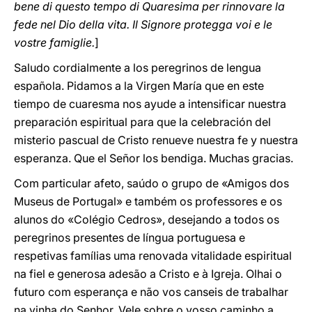
bene di questo tempo di Quaresima per rinnovare la
fede nel Dio della vita. Il Signore protegga voi e le
vostre famiglie.
]
Saludo cordialmente a los peregrinos de lengua
española. Pidamos a la Virgen María que en este
tiempo de cuaresma nos ayude a intensificar nuestra
preparación espiritual para que la celebración del
misterio pascual de Cristo renueve nuestra fe y nuestra
esperanza. Que el Señor los bendiga. Muchas gracias.
Com particular afeto, saúdo o grupo de «Amigos dos
Museus de Portugal» e também os professores e os
alunos do «Colégio Cedros», desejando a todos os
peregrinos presentes de língua portuguesa e
respetivas famílias uma renovada vitalidade espiritual
na fiel e generosa adesão a Cristo e à Igreja. Olhai o
futuro com esperança e não vos canseis de trabalhar
na vinha do Senhor. Vele sobre o vosso caminho a