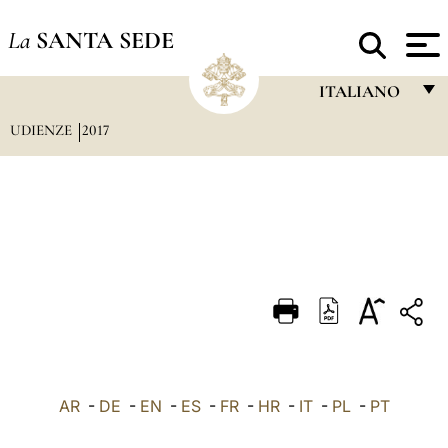
La
SANTA SEDE
ITALIANO
UDIENZE
2017
FRANÇAIS
ENGLISH
ITALIANO
PORTUGUÊS
ESPAÑOL
DEUTSCH
POLSKI
العربيّة
AR
-
DE
-
EN
-
ES
-
FR
-
HR
-
IT
-
PL
-
PT
中文