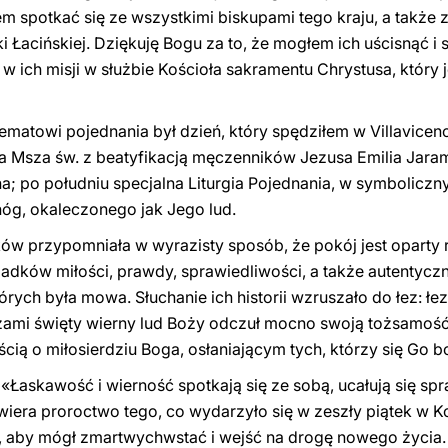
m spotkać się ze wszystkimi biskupami tego kraju, a takż
 Łacińskiej. Dziękuję Bogu za to, że mogłem ich uścisnąć i
w ich misji w służbie Kościoła sakramentu Chrystusa, który
matowi pojednania był dzień, który spędziłem w Villavicen
 Msza św. z beatyfikacją męczenników Jezusa Emilia Jaramil
a; po południu specjalna Liturgia Pojednania, w symbolic
nóg, okaleczonego jak Jego lud.
ów przypomniała w wyrazisty sposób, że pokój jest oparty
iadków miłości, prawdy, sprawiedliwości, a także autentyc
órych była mowa. Słuchanie ich historii wzruszało do łez: łez
iczami święty wierny lud Boży odczuł mocno swoją tożsamość
ością o miłosierdziu Boga, osłaniającym tych, którzy się Go b
«Łaskawość i wierność spotkają się ze sobą, ucałują się spr
awiera proroctwo tego, co wydarzyło się w zeszły piątek w K
, aby mógł zmartwychwstać i wejść na drogę nowego życia. 