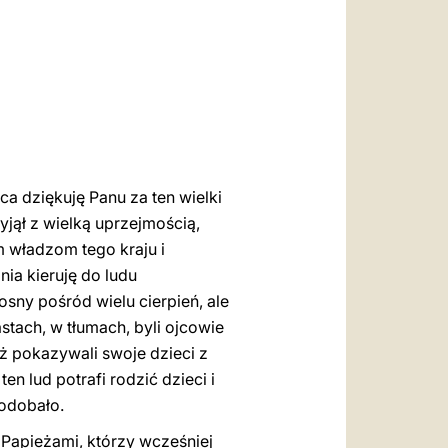
العربيّة
中文
LATINE
ca dziękuję Panu za ten wielki
jął z wielką uprzejmością,
m władzom tego kraju i
ia kieruję do ludu
osny pośród wielu cierpień, ale
stach, w tłumach, byli ojcowie
eż pokazywali swoje dzieci z
en lud potrafi rodzić dzieci i
podobało.
Papieżami, którzy wcześniej