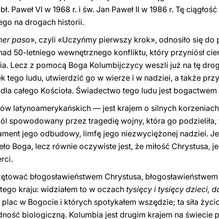
bł. Paweł VI w 1968 r. i św. Jan Paweł II w 1986 r. Tę ciągł
ego na drogach historii.
mer paso
», czyli «Uczyńmy pierwszy krok», odnosiło się do
d 50-letniego wewnętrznego konfliktu, który przyniósł cier
enia. Lecz z pomocą Boga Kolumbijczycy weszli już na tę dro
 tego ludu, utwierdzić go w wierze i w nadziei, a także przy
 dla całego Kościoła. Świadectwo tego ludu jest bogactwem 
w latynoamerykańskich — jest krajem o silnych korzeniach ch
ból spowodowany przez tragedię wojny, która go podzieliła,
ment jego odbudowy, limfę jego niezwyciężonej nadziei. Jes
ieło Boga, lecz równie oczywiste jest, że miłość Chrystusa, 
rci.
zętować błogosławieństwem Chrystusa, błogosławieństwem K
 tego kraju: widziałem to w oczach
tysięcy i tysięcy dzieci, 
li plac w Bogocie i których spotykałem wszędzie; ta siła życi
dność biologiczną. Kolumbia jest drugim krajem na świeci