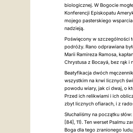
biologicznej. W Bogocie mogłe
Konferencji Episkopatu Ameryki
mojego pasterskiego wsparcia 
nadzieją.
Poświęcony w szczególności te
podróży. Rano odprawiana była
Marii Ramireza Ramosa, kapłan
Chrystusa z Bocayá, bez rąk i 
Beatyfikacja dwóch męczennik
wszystkim na krwi licznych św
powodu wiary, jak ci dwaj, o kt
Przed ich relikwiami i ich obl
zbyt licznych ofiarach, i z rad
Słuchaliśmy na początku słów: 
[84], 11). Ten werset Psalmu z
Boga dla tego zranionego ludu