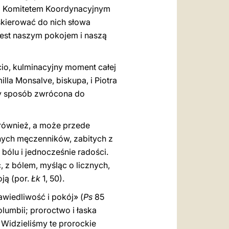
e z Komitetem Koordynacyjnym
 skierować do nich słowa
 jest naszym pokojem i naszą
cio, kulminacyjny moment całej
la Monsalve, biskupa, i Piotra
zny sposób zwrócona do
 również, a może przede
znych męczenników, zabitych z
 bólu i jednocześnie radości.
, z bólem, myśląc o licznych,
oją (por.
Łk
1, 50).
awiedliwość i pokój» (
Ps
85
olumbii; proroctwo i łaska
Widzieliśmy te prorockie