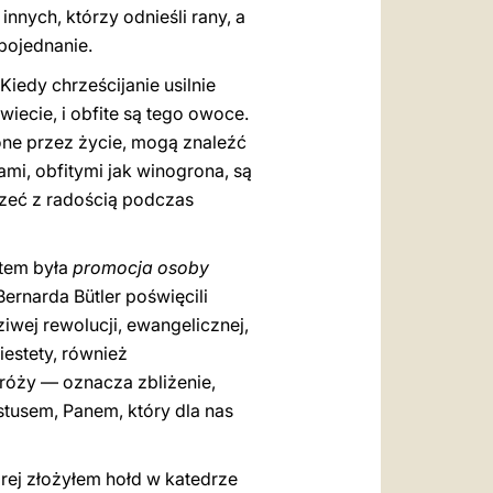
innych, którzy odnieśli rany, a
 pojednanie.
 Kiedy chrześcijanie usilnie
iecie, i obfite są tego owoce.
ione przez życie, mogą znaleźć
mi, obfitymi jak winogrona, są
zeć z radością podczas
atem była
promocja osoby
Bernarda Bütler poświęcili
wej rewolucji, ewangelicznej,
iestety, również
róży — oznacza zbliżenie,
ystusem, Panem, który dla nas
órej złożyłem hołd w katedrze