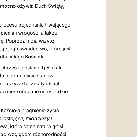
ość mocno ożywia Duch Święty,
 procesu pojednania trwającego
pienia i wrogość, a także
gę. Poprzez moją wizytę
jąć jego świadectwo, które jest
dla całego Kościoła.
rześcijańskich. I jeśli fakt
 to jednocześnie stanowi
t oczywiste, że Zły chciał
jego nieskończone miłosierdzie
ościoła pragnienie życia i
dorastającej młodzieży i
owa, którą sama natura głosi
e pod względem różnorodności