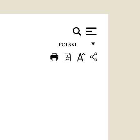
POLSKI
FRANÇAIS
ENGLISH
ITALIANO
PORTUGUÊS
ESPAÑOL
DEUTSCH
POLSKI