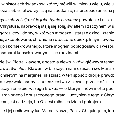
e w historiach świadków, którzy mówili w imieniu wielu, wielu 
oza siebie i otworzyli się na spotkanie, na przebaczenie, na
życie chrześcijańskie jako bycie uczniem
: powołanie i misja.
Chrystusa, naprawdę stają się solą, światłem i zaczynem w św
gares
, czyli domy, w których młodsze i starsze dzieci, zran
e, akceptowane, chronione i otoczone opieką. Innymi owoca
ego i konsekrowanego, które mogłem pobłogosławić i wespr
osobami konsekrowanymi i ich rodzinami.
ście św. Piotra Klawera, apostoła niewolników, głównym tem
 praw
. Św. Piotr Klawer i w bliższych nam czasach św. Maria 
chniętym na margines, ukazując w ten sposób drogę prawdzi
dę wyzwala osoby i społeczeństwa z niewoli przeszłości i, n
 «uczynienie pierwszego kroku» — o którym mówi motto pod
ła zranionego i opuszczonego brata. I uczynienie tego z Chr
iemu jest nadzieja, bo On jest miłosierdziem i pokojem.
 i jej umiłowany lud Matce, Naszej Pani z Chiquinquirá, kt