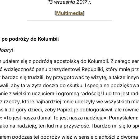
13 września 2017 r.
[
Multimedia
]
 po podróży do Kolumbii
dobry!
 udałem się z podróżą apostolską do Kolumbii. Z całego ser
ić wdzięczność panu prezydentowi Republiki, który mnie przy
bardzo się trudzili, by przygotować tę wizytę, a także inny
li, aby ta wizyta doszła do skutku. I specjalne podziękowan
mnie z wielkim uczuciem i ogromną radością! Lud ten jest rad
 z rzeczy, które najbardziej mnie uderzyły we wszystkich mia
osili do góry dzieci, żeby Papież je pobłogosławił, ale równi
 «To jest nasza duma! To jest nasza nadzieja». Pomyślałem: t
jako na nadzieję, ten lud ma przyszłość. I bardzo mi się to s
em podczas tej podróży więź w sensie ciągłości z dwoma 