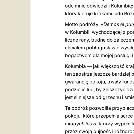
ode mnie odwiedzili Kolumbię: 
który kieruje krokami ludu Boż
Motto podróży: «
Demos el pri
w Kolumbii, wychodzącej z pona
liczne rany, trudne do zalecz
chciałem pobłogosławić wysiłek
bogactwem dla mojej posługi i
Kolumbia — jak większość krajó
ten zaostrza jeszcze bardziej 
gwarancję pokoju, trwały funda
podzielić lud, by zniszczyć dz
jest silniejsze od grzechu i śmie
Ta podróż pozwoliła przypiec
pokoju, które przepełnia serce
młodych ludzi
, którzy wypełni
przez swoją bujność i różnoro