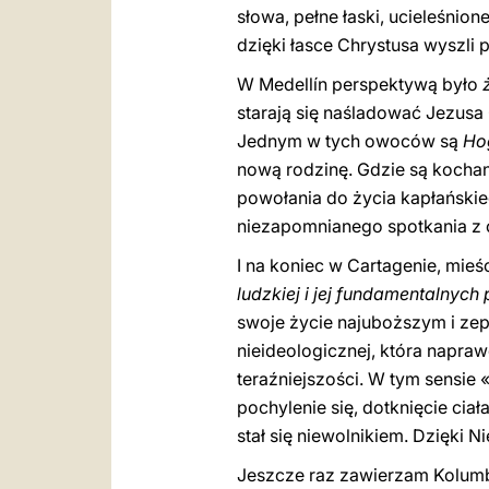
słowa, pełne łaski, ucieleśnion
dzięki łasce Chrystusa wyszli p
W Medellín perspektywą było
starają się naśladować Jezusa 
Jednym w tych owoców są
Ho
nową rodzinę. Gdzie są kochan
powołania do życia kapłański
niezapomnianego spotkania z 
I na koniec w Cartagenie, mie
ludzkiej i jej fundamentalnych
swoje życie najuboższym i zep
nieideologicznej, która napraw
teraźniejszości. W tym sensie
pochylenie się, dotknięcie cia
stał się niewolnikiem. Dzięki N
Jeszcze raz zawierzam Kolumbię