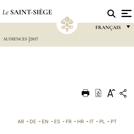
Le
SAINT-SIÈGE
FRANÇAIS
AUDIENCES
2017
FRANÇAIS
ENGLISH
ITALIANO
PORTUGUÊS
ESPAÑOL
DEUTSCH
POLSKI
العربيّة
AR
-
DE
-
EN
-
ES
-
FR
-
HR
-
IT
-
PL
-
PT
中文