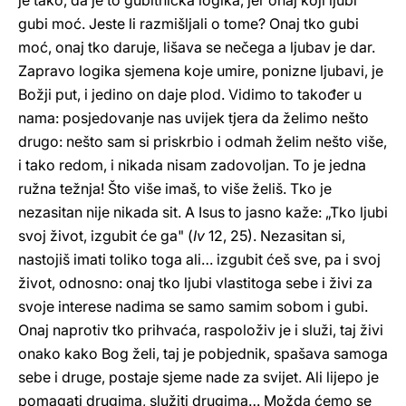
je tako, da je to gubitnička logika, jer onaj koji ljubi
gubi moć. Jeste li razmišljali o tome? Onaj tko gubi
moć, onaj tko daruje, lišava se nečega a ljubav je dar.
Zapravo logika sjemena koje umire, ponizne ljubavi, je
Božji put, i jedino on daje plod. Vidimo to također u
nama: posjedovanje nas uvijek tjera da želimo nešto
drugo: nešto sam si priskrbio i odmah želim nešto više,
i tako redom, i nikada nisam zadovoljan. To je jedna
ružna težnja! Što više imaš, to više želiš. Tko je
nezasitan nije nikada sit. A Isus to jasno kaže: „Tko ljubi
svoj život, izgubit će ga" (
Iv
12, 25). Nezasitan si,
nastojiš imati toliko toga ali… izgubit ćeš sve, pa i svoj
život, odnosno: onaj tko ljubi vlastitoga sebe i živi za
svoje interese nadima se samo samim sobom i gubi.
Onaj naprotiv tko prihvaća, raspoloživ je i služi, taj živi
onako kako Bog želi, taj je pobjednik, spašava samoga
sebe i druge, postaje sjeme nade za svijet. Ali lijepo je
pomagati drugima, služiti drugima… Možda ćemo se