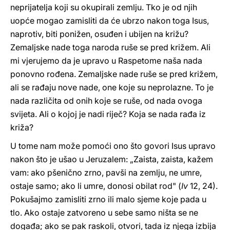
neprijatelja koji su okupirali zemlju. Tko je od njih
uopće mogao zamisliti da će ubrzo nakon toga Isus,
naprotiv, biti ponižen, osuđen i ubijen na križu?
Zemaljske nade toga naroda ruše se pred križem. Ali
mi vjerujemo da je upravo u Raspetome naša nada
ponovno rođena. Zemaljske nade ruše se pred križem,
ali se rađaju nove nade, one koje su neprolazne. To je
nada različita od onih koje se ruše, od nada ovoga
svijeta. Ali o kojoj je nadi riječ? Koja se nada rađa iz
križa?
U tome nam može pomoći ono što govori Isus upravo
nakon što je ušao u Jeruzalem: „Zaista, zaista, kažem
vam: ako pšenično zrno, pavši na zemlju, ne umre,
ostaje samo; ako li umre, donosi obilat rod" (
Iv
12, 24).
Pokušajmo zamisliti zrno ili malo sjeme koje pada u
tlo. Ako ostaje zatvoreno u sebe samo ništa se ne
događa; ako se pak raskoli, otvori, tada iz njega izbija