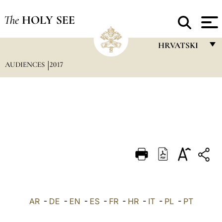
The
HOLY SEE
HRVATSKI
AUDIENCES
2017
FRANÇAIS
ENGLISH
ITALIANO
PORTUGUÊS
ESPAÑOL
DEUTSCH
POLSKI
العربيّة
AR
-
DE
-
EN
-
ES
-
FR
-
HR
-
IT
-
PL
-
PT
中文