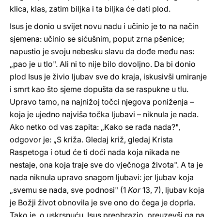
klica, klas, zatim biljka i ta biljka će dati plod.
Isus je donio u svijet novu nadu i učinio je to na način
sjemena: učinio se sićušnim, poput zrna pšenice;
napustio je svoju nebesku slavu da dođe među nas:
„pao je u tlo". Ali ni to nije bilo dovoljno. Da bi donio
plod Isus je živio ljubav sve do kraja, iskusivši umiranje
i smrt kao što sjeme dopušta da se raspukne u tlu.
Upravo tamo, na najnižoj točci njegova poniženja –
koja je ujedno najviša točka ljubavi – niknula je nada.
Ako netko od vas zapita: „Kako se rađa nada?",
odgovor je: „S križa. Gledaj križ, gledaj Krista
Raspetoga i otud će ti doći nada koja nikada ne
nestaje, ona koja traje sve do vječnoga života". A ta je
nada niknula upravo snagom ljubavi: jer ljubav koja
„svemu se nada, sve podnosi" (1
Kor
13, 7), ljubav koja
je Božji život obnovila je sve ono do čega je doprla.
Tako je, o uskrsnuću, Isus preobrazio, preuzevši ga na