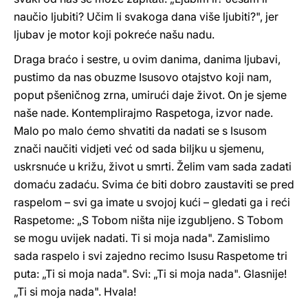
naučio ljubiti? Učim li svakoga dana više ljubiti?", jer
ljubav je motor koji pokreće našu nadu.
Draga braćo i sestre, u ovim danima, danima ljubavi,
pustimo da nas obuzme Isusovo otajstvo koji nam,
poput pšeničnog zrna, umirući daje život. On je sjeme
naše nade. Kontemplirajmo Raspetoga, izvor nade.
Malo po malo ćemo shvatiti da nadati se s Isusom
znači naučiti vidjeti već od sada biljku u sjemenu,
uskrsnuće u križu, život u smrti. Želim vam sada zadati
domaću zadaću. Svima će biti dobro zaustaviti se pred
raspelom – svi ga imate u svojoj kući – gledati ga i reći
Raspetome: „S Tobom ništa nije izgubljeno. S Tobom
se mogu uvijek nadati. Ti si moja nada". Zamislimo
sada raspelo i svi zajedno recimo Isusu Raspetome tri
puta: „Ti si moja nada". Svi: „Ti si moja nada". Glasnije!
„Ti si moja nada". Hvala!