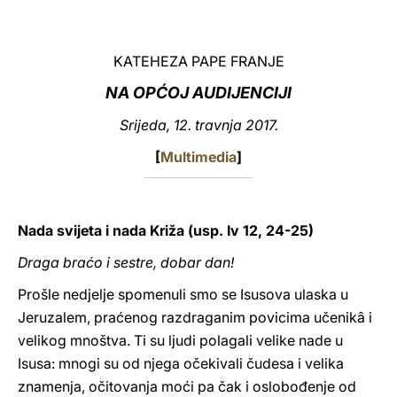
LATINE
KATEHEZA PAPE FRANJE
NA OPĆOJ AUDIJENCIJI
Srijeda, 12. travnja 2017.
[
Multimedia
]
Nada svijeta i nada Križa (usp. Iv 12, 24-25)
Draga braćo i sestre, dobar dan!
Prošle nedjelje spomenuli smo se Isusova ulaska u
Jeruzalem, praćenog razdraganim povicima učenikâ i
velikog mnoštva. Ti su ljudi polagali velike nade u
Isusa: mnogi su od njega očekivali čudesa i velika
znamenja, očitovanja moći pa čak i oslobođenje od