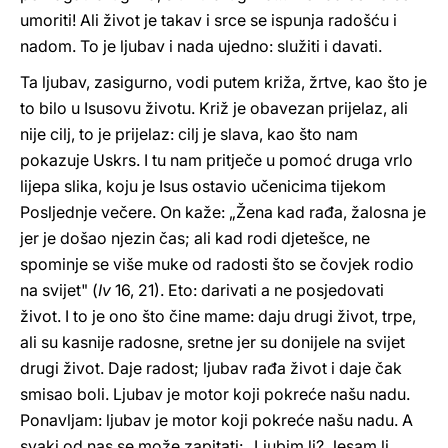
umoriti! Ali život je takav i srce se ispunja radošću i
nadom. To je ljubav i nada ujedno: služiti i davati.
Ta ljubav, zasigurno, vodi putem križa, žrtve, kao što je
to bilo u Isusovu životu. Križ je obavezan prijelaz, ali
nije cilj, to je prijelaz: cilj je slava, kao što nam
pokazuje Uskrs. I tu nam pritječe u pomoć druga vrlo
lijepa slika, koju je Isus ostavio učenicima tijekom
Posljednje večere. On kaže: „Žena kad rađa, žalosna je
jer je došao njezin čas; ali kad rodi djetešce, ne
spominje se više muke od radosti što se čovjek rodio
na svijet" (
Iv
16, 21). Eto: darivati a ne posjedovati
život. I to je ono što čine mame: daju drugi život, trpe,
ali su kasnije radosne, sretne jer su donijele na svijet
drugi život. Daje radost; ljubav rađa život i daje čak
smisao boli. Ljubav je motor koji pokreće našu nadu.
Ponavljam: ljubav je motor koji pokreće našu nadu. A
svaki od nas se može zapitati: „Ljubim li? Jesam li