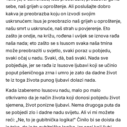
sebe, naš grijeh u oproštenje. Ali poslušajte dobro
kakva je preobrazba koju on izvodi svojim
uskrsnućem: Isus je preobrazio naš grijeh u oproštenje,
našu smrt u uskrsnuće, naš strah u povjerenje. Eto
zašto je ondje, na križu, rođena i uvijek se iznova rađa
naša nada; eto zašto se s Isusom svaka naša tmina
može preobraziti u svjetlo, svaki poraz u pobjedu,
svaki očaj u nadu. Svaki, dà, baš svaki. Nada sve
pobjeđuje, jer se rađa iz Isusove ljubavi koji se učinio
poput pšeničnoga zrna i umro je zato da dadne život
te iz toga života punog ljubavi dolazi nada.
Kada izaberemo Isusovu nadu, malo po malo
otkrivamo da je način života koji donosi pobjedu život
sjemena, život ponizne ljubavi. Nema drugoga puta da
se pobjedi zlo i dadne nadu svijetu. Ali vi mi možete
reći: „Ne, to je gubitnička logika!" Činilo bi se doista da