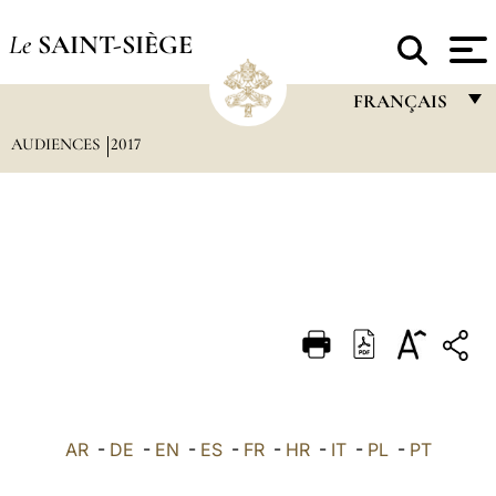
Le
SAINT-SIÈGE
FRANÇAIS
AUDIENCES
2017
FRANÇAIS
ENGLISH
ITALIANO
PORTUGUÊS
ESPAÑOL
DEUTSCH
POLSKI
العربيّة
AR
-
DE
-
EN
-
ES
-
FR
-
HR
-
IT
-
PL
-
PT
中文