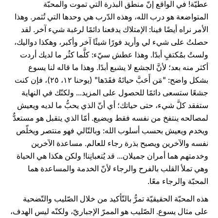
عطيّة! في الواقع إنّ منطق البذرة التي تموت والمحبّة
المتواضعة هو درب الله، وهذه الدّرب هي وحدها التي تُثمر. وهذا
الأمر نراه أيضًا فينا: الإمتلاك يدفعنا دائمًا لرغبة شيء آخر. لقد
حصلتُ على شيء لي وأريد فورًا شيئًا آخر وأكبر، وهكذا دواليك،
ولستُ بمُكتفٍ أبدًا. وهذا عطش سيّء: كلَّما كثُر ما لديك أردت
أكثر منه بعد؛ لأنَّ الجشع لا يشبع أبدًا. وهذا ما قاله لنا يسوع
بشكل واضح: "مَن أَحَبَّ حياتَهُ فقَدَها" (يوحنا ۱٢، ٢٥)، فإن كنت
جشعًا ستسعى دائمًا للحصول على المزيد... ولكنّك في النهاية
ستفقد كلَّ شيء، حتى حياتك؛ أي أنّ الذي يحبُّ ما لديه ويعيش
لمصالحه ينتفخ من نفسه فقط ويضيع. أمّا الذي يتقبل هو مستعدٌّ
ويخدم ويعيش بحسب أسلوب الله: وبالتّالي فهو منتصر ويخلّص
نفسه والآخرين ويصبح بذرة رجاء للعالم. مساعدة الآخرين
وخدمتهم هما أمران جميلان... قد يُتعبانِنا! ولكن هكذا هي الحياة
وهي تملأ القلب بالفرح والرجاء لأنّ الخدمة والمساعدة هما
المحبّة والرجاء معًا.
هذه المحبّة الحقيقيّة تمرُّ بالتّأكيد من خلال الصّليب والتّضحية
على مثال يسوع. الصّليب هو الممرّ الإجباريّ، ولكنّه ليس الهدف،