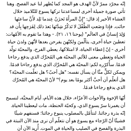
إنّه مجرّد ممرّ لأنَّ الهدف هو المجد كما يُظهر لنا عيد الفصح. وهنا
تأتي صورة جميلة أخرى لمساعدتنا تركها يسوع للتّلاميذ خلال
العشاء الأخير إذ قال: "إِنَّ المرأَةَ تَحزَنُ عِندما تَلِد لأَنَّ ساعتَها
حانَت. فإِذا وَضَعتِ الطَّفْلَ لا تَذكُرُ شِدَّتَها بَعدَ ذلك لِفَرَحِها بِأَن قد
وُلِدَ إِنسانٌ في العالَم" (يوحنا ۱٦، ٢۱). - وهذا ما تقوم به الأمّهات:
تعطينَ حياة أخرى، يتألّمنَ ولكنّهنَ يفرحن بعدها لأنّهنَ ولدنَ حياة
أخرى - إنّ إعطاء الحياة، لا امتلاكها، يعطي الفرح، والمحبّة تولّد
الحياة وتعطي معنى للألم. المحبّة هي المُحرِّك الذي يدفع رجاءنا
قدمًا. سأُكرّره لكم: المحبّة هي المُحرِّك الذي يدفع رجاءنا قدمًا.
ويمكن لكلٍّ منَّا أن يسأل نفسه: "هل أحبّ؟ هل تعلّمت المحبّة؟
هل أتعلّم أن أحبَّ أكثر يومًا بعد يوم؟" لأنّ المحبّة هي المُحرِّك
الذي يدفع رجاءنا قدمًا.
أيّها الإخوة والأخوات الأعزّاء، خلال هذه الأيام، أيام المحبَّة، لنسمح
أن يغمرنا سرّ يسوع الذي، وكحبّة الحنطة، مات ليعطينا الحياة.
إنّه بذرة رجائنا. لنتأمّل بالمصلوب ينبوع رجائنا؛ فسنفهم شيئًا
فشيئًا أنّ الرّجاء مع يسوع هو أن نتعلّم أن نرى منذ الآن النبتة في
البذرة والفصح في الصليب والحياة في الموت. أُريد الآن أن