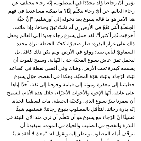
نؤمن أنّ رجاءنا وُلد مجدّدًا في المصلوب، إنّه رجاء مختلف عن
رجاء العالم. عن أيّ رجاء نتكلّم إذًا؟ ما يمكنه مساعدتنا في فهم
هذا الأمر هو ما قاله يسوع بعد دخوله إلى أورشليم: "إنَّ حَبَّةَ
الحِنطَةِ الَّتي تَقَعُ في الأَرض إِن لَم تَمُتْ تَبقَ وَحدَها. وإذا ماتَت،
أَخرَجَت ثَمَراً كثيراً". لقد حمل يسوع رجاء جديدًا إلى العالم وفعل
ذلك على غرار البذرة: صار صغيرًا، كحبّة الحنطة؛ ترك مجده
السماويّ ليأتي بيننا: ووقع في الأرض. ولم يكن ذلك كافيًا. بل
ليحمل ثمرًا عاش يسوع المحبّة حتى النّهاية، وسمح للموت أن
يقسمه كبذرة تحت الأرض. وهناك وفي أقصى نقطة في اتّضاعه
نَبَتَ الرّجاء. ونَبَتَ بقوّة المحبّة. وهكذا في الفصح، حوّل يسوع
خطيئتنا إلى مغفرة وموتنا إلى قيامة وخوفنا إلى ثقة، آخذًا إياها
على عاتقه. أيّها الإخوة والأخوات الأعزّاء، خلال هذه الأيام، لنسمح
أن يغمرنا سرّ يسوع الذي، وكحبّة الحنطة، مات ليعطينا الحياة.
إنّه بذرة رجائنا. لنتأمّل بالمصلوب ينبوع رجائنا؛ فسنفهم شيئًا
فشيئًا أنّ الرّجاء مع يسوع هو أن نتعلّم أن نرى منذ الآن النبتة في
البذرة والفصح في الصليب والحياة في الموت. سيفيدنا أن
نتوقّف أمام المصلوب وننظر إليه ونقول له: "معك لا أفقد شيئًا.