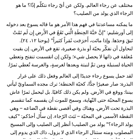
مختلف عن رجاء العالم. ولكن عن أيّ رجاء نتكلّم إذًا؟ ما هو
الرجاء الذي يولد من الصليب؟
ما يمكنه مساعدتنا في فهم هذا الأمر هو ما قاله يسوع بعد دخوله
إلى أورشليم: "إنَّ حَبَّةَ الحِنطَةِ الَّتي تَقَعُ في الأَرض إِن لَم تَمُتْ
تَبقَ وَحدَها. وإذا ماتَت، أَخرَجَت ثَمَراً كثيراً" (يوحنا ۱٢، ٢٤).
لنحاول أن نفكّر بحبّة أو بذرة صغيرة، تقع في الأرض. إن بقيت
مُغلقة في ذاتها لا يحصل شيء؛ ولكن إن انقسمت تنفتح وتعطي
الحياة لسنبلة ومن ثمَّ لنبتة وبعدها لغرسةٍ، والغرسة تُعطي ثمرًا.
لقد حمل يسوع رجاء جديدًا إلى العالم وفعل ذلك على غرار
البذرة: صار صغيرًا جدًّا، كحبّة الحنطة؛ ترك مجده السماويّ ليأتي
بيننا: ووقع في الأرض. ولم يكن ذلك كافيًا. بل ليحمل ثمرًا عاش
يسوع المحبّة حتى النّهاية، وسمح للموت أن يقسمه كما تنقسم
البذرة تحت الأرض. وهناك وفي أقصى نقطة في اتّضاعه – وهي
النقطة الأسمى في المحبّة – نَبَتَ الرّجاء. إن سأَل أحدُكم: "كيف
يولد الرجاء؟" يولد من الصليب! أنظر إلى الصليب وإلى المسيح
المصلوب ومنه ستنال الرجاء الذي لا يزول، ذاك الذي يدوم إلى