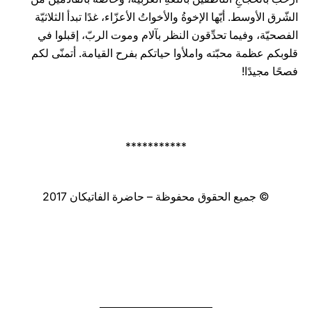
الشّرق الأوسط. أيّها الإخوةُ والأخواتُ الأعزّاء، غدًا تبدأ الثلاثيّة
الفصحيّة، وفيما تحدِّقون النظر بآلام وموت الربّ، إقبلوا في
قلوبكم عظمة محبّته واملأوا حياتكم بفرح القيامة. أتمنّى لكم
فصحًا مجيدًا!
***********
© جميع الحقوق محفوظة – حاضرة الفاتيكان 2017