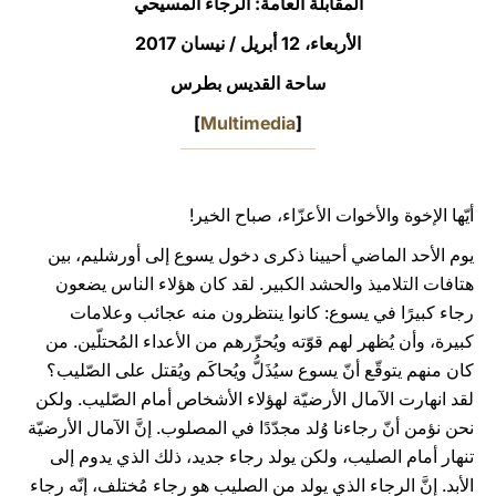
المقابلة العامة: الرجاء المسيحي
LATINE
الأربعاء، 12 أبريل / نيسان 2017‏
ساحة القديس بطرس
]
Multimedia
[
أيّها الإخوة والأخوات الأعزّاء، صباح الخير!
يوم الأحد الماضي أحيينا ذكرى دخول يسوع إلى أورشليم، بين
هتافات التلاميذ والحشد الكبير. لقد كان هؤلاء الناس يضعون
رجاء كبيرًا في يسوع: كانوا ينتظرون منه عجائب وعلامات
كبيرة، وأن يُظهر لهم قوّته ويُحرِّرهم من الأعداء المُحتلّين. من
كان منهم يتوقّع أنّ يسوع سيُذَلُّ ويُحاكَم ويُقتل على الصّليب؟
لقد انهارت الآمال الأرضيّة لهؤلاء الأشخاص أمام الصّليب. ولكن
نحن نؤمن أنّ رجاءنا وُلد مجدّدًا في المصلوب. إنَّ الآمال الأرضيّة
تنهار أمام الصليب، ولكن يولد رجاء جديد، ذلك الذي يدوم إلى
الأبد. إنَّ الرجاء الذي يولد من الصليب هو رجاء مُختلف، إنّه رجاء