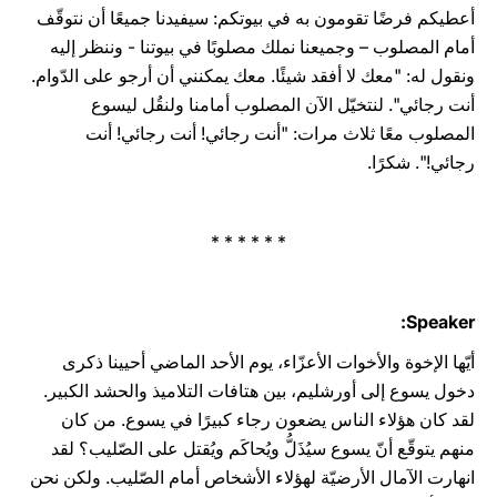
أعطيكم فرضًا تقومون به في بيوتكم: سيفيدنا جميعًا أن نتوقّف
أمام المصلوب – وجميعنا نملك مصلوبًا في بيوتنا - وننظر إليه
ونقول له: "معك لا أفقد شيئًا. معك يمكنني أن أرجو على الدّوام.
أنت رجائي". لنتخيّل الآن المصلوب أمامنا ولنقُل ليسوع
المصلوب معًا ثلاث مرات: "أنت رجائي! أنت رجائي! أنت
رجائي!". شكرًا.
* * * * * *
Speaker:
أيّها الإخوة والأخوات الأعزّاء، يوم الأحد الماضي أحيينا ذكرى
دخول يسوع إلى أورشليم، بين هتافات التلاميذ والحشد الكبير.
لقد كان هؤلاء الناس يضعون رجاء كبيرًا في يسوع. من كان
منهم يتوقّع أنّ يسوع سيُذَلُّ ويُحاكَم ويُقتل على الصّليب؟ لقد
انهارت الآمال الأرضيّة لهؤلاء الأشخاص أمام الصّليب. ولكن نحن