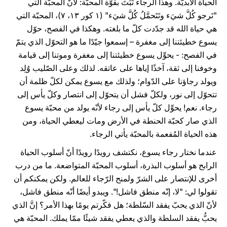
الحياة الأبديّة. وهذا الرجاء نَبَتَ بقوّة المحبّة: لأنّ المحبّة التي
"تَرجو كُلَّ شيَء وتَتَحمَّلُ كُلَّ شيَء" (۱ كور ۱۳، ٧)، المحبّة التي
هي حياة الله قد جدّدت كلّ ما بلغته. وهكذا في الفصح، حوّل
يسوع خطيئتنا إلى مغفرة – إسمعوا جيّدًا ما هو التحوّل الذي يتمّ
في الفصح: - يحوِّل يسوع خطيئتنا إلى مغفرة وموتنا إلى قيامة
وخوفنا إلى ثقة، آخذًا إياها على عاتقه. لذلك وعلى الصّليب وُلِد
ويولد رجاؤنا على الدّوام؛ ولذلك مع يسوع يمكن لكلّ ظلمة أن
تتحوّل إلى نور، ولكلّ فشل أن يتحوّل إلى انتصار وكلّ يأس إلى
رجاء. نعم! يحوِّل كلّ يأس إلى رجاء لأنّه يولد من محبّة يسوع
الذي صار كحبّة الحنطة في الأرض ومات ليعطي الحياة، ومن
هذه الحياة المُفعمة بالمحبّة يأتي الرجاء.
عندما نختار رجاء يسوع، نكتشف رويدًا رويدًا أنّ أسلوب الحياة
الرابح هو أسلوب البذرة، أسلوب المحبّة المتواضعة. ما من درب
أخرى للإنتصار على الشرّ ولمنح الرّجاء للعالم. ولكن يمكنكم أن
تقولوا لي: "لا، إنّه منطق فاشل!". ويبدو أيضًا أنّه منطق فاشل،
لأنّ الذي يحبّ يفقد السّلطة؛ هل فكّرتم يومًا بهذا الأمر؟ إنَّ الذي
يحبُّ يفقد السلطة والذي يعطي يفقد شيئًا ممّا يملك. المحبّة هي