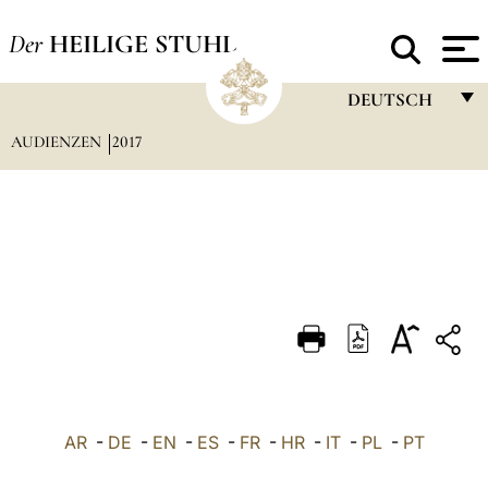
Der
HEILIGE STUHL
DEUTSCH
AUDIENZEN
2017
FRANÇAIS
ENGLISH
ITALIANO
PORTUGUÊS
ESPAÑOL
DEUTSCH
POLSKI
العربيّة
AR
-
DE
-
EN
-
ES
-
FR
-
HR
-
IT
-
PL
-
PT
中文