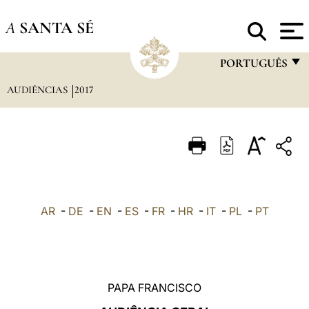
A
SANTA SÉ
PORTUGUÊS
AUDIÊNCIAS
2017
FRANÇAIS
ENGLISH
ITALIANO
PORTUGUÊS
ESPAÑOL
AR
-
DE
-
EN
-
ES
-
FR
-
HR
-
IT
-
PL
-
PT
DEUTSCH
POLSKI
العربيّة
PAPA FRANCISCO
中文