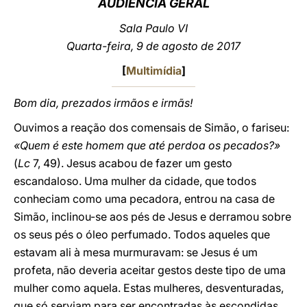
AUDIÊNCIA GERAL
LATINE
Sala Paulo VI
Quarta-feira, 9 de agosto de 2017
[
Multimídia
]
Bom dia, prezados irmãos e irmãs!
Ouvimos a reação dos comensais de Simão, o fariseu:
«Quem é este homem que até perdoa os pecados?»
(
Lc
7, 49). Jesus acabou de fazer um gesto
escandaloso. Uma mulher da cidade, que todos
conheciam como uma pecadora, entrou na casa de
Simão, inclinou-se aos pés de Jesus e derramou sobre
os seus pés o óleo perfumado. Todos aqueles que
estavam ali à mesa murmuravam: se Jesus é um
profeta, não deveria aceitar gestos deste tipo de uma
mulher como aquela. Estas mulheres, desventuradas,
que só serviam para ser encontradas às escondidas,