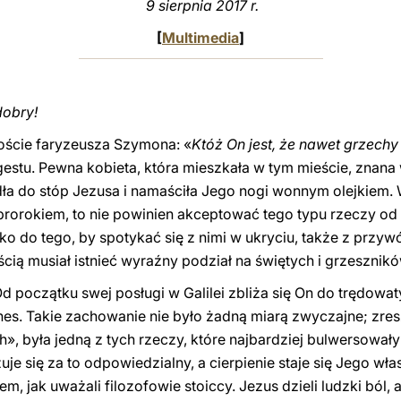
9 sierpnia 2017 r.
[
Multimedia
]
dobry!
goście faryzeusza Szymona: «
Któż On jest, że nawet grzech
estu. Pewna kobieta, która mieszkała w tym mieście, znana
 do stóp Jezusa i namaściła Jego nogi wonnym olejkiem. W
st prorokiem, to nie powinien akceptować tego typu rzeczy od 
lko do tego, by spotykać się z nimi w ukryciu, także z przy
ą musiał istnieć wyraźny podział na świętych i grzeszników
Od początku swej posługi w Galilei zbliża się On do trędowa
es. Takie zachowanie nie było żadną miarą zwyczajne; zres
», była jedną z tych rzeczy, które najbardziej bulwersowa
uje się za to odpowiedzialny, a cierpienie staje się Jego wła
m, jak uważali filozofowie stoiccy. Jezus dzieli ludzki ból,