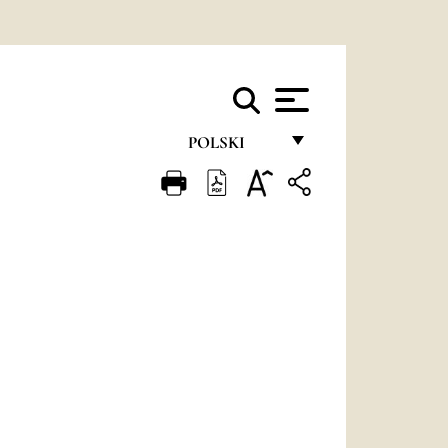
POLSKI
FRANÇAIS
ENGLISH
ITALIANO
PORTUGUÊS
ESPAÑOL
DEUTSCH
POLSKI