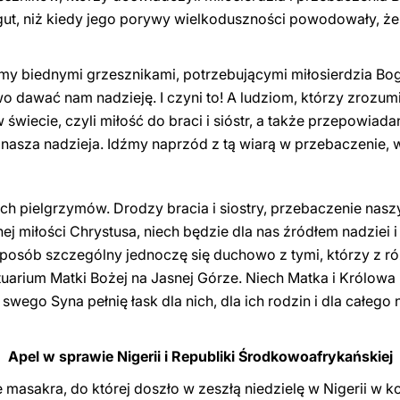
gut, niż kiedy jego porywy wielkoduszności powodowały, że w
eśmy biednymi grzesznikami, potrzebującymi miłosierdzia Bo
wo dawać nam nadzieję. I czyni to! A ludziom, którzy zrozu
 świecie, czyli miłość do braci i sióstr, a także przepowiad
 nasza nadzieja. Idźmy naprzód z tą wiarą w przebaczenie, w
h pielgrzymów. Drodzy bracia i siostry, przebaczenie nasz
ej miłości Chrystusa, niech będzie dla nas źródłem nadziei
 sposób szczególny jednoczę się duchowo z tymi, którzy z r
arium Matki Bożej na Jasnej Górze. Niech Matka i Królowa P
 swego Syna pełnię łask dla nich, dla ich rodzin i dla całeg
Apel w sprawie Nigerii i Republiki Środkowoafrykańskiej
masakra, do której doszło w zeszłą niedzielę w Nigerii w ko