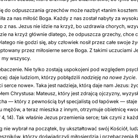
się do odpuszczania grzechów może nazbyt «tanim kosztem
ła za nas miłość Boga. Każdy z nas został nabyty za wysoką 
 z nas. Jezus nie idzie na krzyż, bo uzdrawia chorych, wzyw
zie na krzyż głównie dlatego, że odpuszcza grzechy, chce 
atego nie godzi się, aby człowiek nosił przez całe swoje ży
ptowany przez miłosierne serce Boga. Z takimi uczuciami 
y my wszyscy.
zebaczenie. Nie tylko zostają uspokojeni pod względem psy
cej: daje ludziom, którzy pobłądzili
nadzieję na nowe życie
.
 ci serce nowe». Taka jest nadzieja, którą daje nam Jezus: ż
ołem Chrystusa: Mateusz, który jest zdrajcą ojczyzny, wyzy
a — który z pewnością był specjalistą od łapówek — staje
iu mężów, a teraz mieszka z innym, otrzymuje obietnicę «wo
J
4, 14). Tak właśnie Jezus przemienia serce; tak czyni z każ
 nie wybrał na początek, by ukształtować swój Kościół, ludzi
eszników, którzy doświadczyli miłosierdzia i przebaczenia Bo