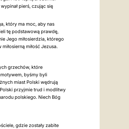
ypinał pierś, czując się
ga, który ma moc, aby nas
mieli tę podstawową prawdę,
anie Jego miłosierdzia, którego
 miłosierną miłość Jezusa.
ych grzechów, które
 i motywem, byśmy byli
óżnych miast Polski wędrują
olski przyjmie trud i modlitwy
o narodu polskiego. Niech Bóg
ściele, gdzie zostały zabite