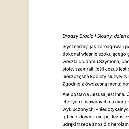
Drodzy Bracia i Siostry, dzień 
Słyszeliśmy, jak zareagowali 
dokonał właśnie szokującego g
weszła do domu Szymona, padła
stole, szemrali: jeśli Jezus je
nieszczęsne kobiety służyły ty
Zgodnie z ówczesną mentalności
Ale postawa Jezusa jest inna. 
chorych i usuwanych na margin
wykluczonych, «niedotykalnych
gdzie człowiek cierpi, Jezus cz
udręki trzeba znosić z heroizme