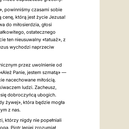
», powinniśmy czasami sobie
cenę, którą jest życie Jezusa!
a do miłosierdzia, głosi
całkowitego, ostatecznego
cie ten nieusuwalny «tatuaż», z
Jezus wychodzi naprzeciw
chicznym przez uwolnienie od
 «Ależ Panie, jestem szmatą» —
ycie nacechowane miłością.
skiwaczem ludzi. Zacheusz,
 się dobroczyńcą ubogich.
dy żywej», która będzie mogła
dym z nas.
, którzy nigdy nie popełniali
ga. Piotr lepiej zrozumiał