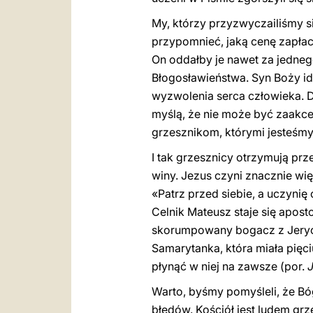
My, którzy przyzwyczailiśmy 
przypomnieć, jaką cenę zapłaci
On oddałby je nawet za jednego
Błogosławieństwa. Syn Boży id
wyzwolenia serca człowieka. Dl
myślą, że nie może być zaakce
grzesznikom, którymi jesteśm
I tak grzesznicy otrzymują pr
winy. Jezus czyni znacznie wię
«Patrz przed siebie, a uczynię
Celnik Mateusz staje się apost
skorumpowany bogacz z Jerych
Samarytanka, która miała pięc
płynąć w niej na zawsze (por.
Warto, byśmy pomyśleli, że Bóg
błędów. Kościół jest ludem grz