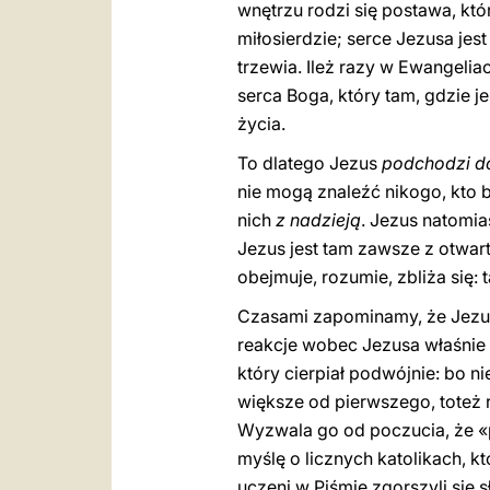
wnętrzu rodzi się postawa, któ
miłosierdzie; serce Jezusa je
trzewia. Ileż razy w Ewangelia
serca Boga, który tam, gdzie j
życia.
To dlatego Jezus
podchodzi d
nie mogą znaleźć nikogo, kto b
nich
z nadzieją
. Jezus natomia
Jezus jest tam zawsze z otwar
obejmuje, rozumie, zbliża się: t
Czasami zapominamy, że Jezuso
reakcje wobec Jezusa właśnie
który cierpiał podwójnie: bo ni
większe od pierwszego, toteż r
Wyzwala go od poczucia, że «po
myślę o licznych katolikach, k
uczeni w Piśmie zgorszyli się