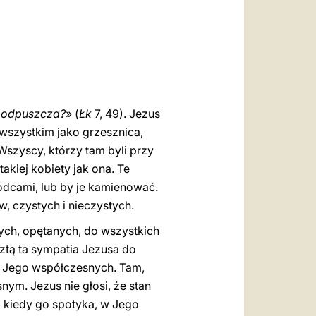
العربيّة
中文
LATINE
y odpuszcza?
» (
Łk
7, 49). Jezus
 wszystkim jako grzesznica,
szyscy, którzy tam byli przy
takiej kobiety jak ona. Te
wódcami, lub by je kamienować.
, czystych i nieczystych.
tych, opętanych, do wszystkich
ztą ta sympatia Jezusa do
ły Jego współczesnych. Tam,
snym. Jezus nie głosi, że stan
 a kiedy go spotyka, w Jego