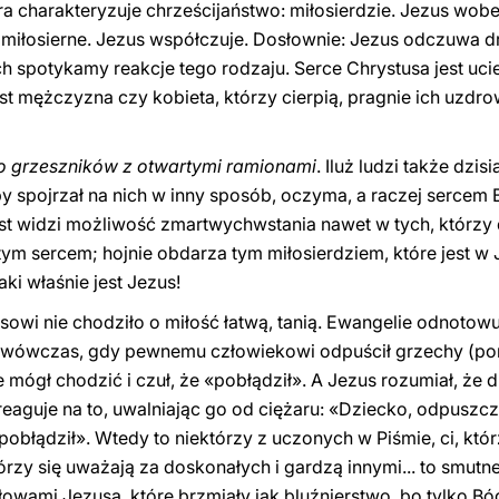
ra charakteryzuje chrześcijaństwo: miłosierdzie. Jezus wob
st miłosierne. Jezus współczuje. Dosłownie: Jezus odczuwa
ch spotykamy reakcje tego rodzaju. Serce Chrystusa jest uci
est mężczyzna czy kobieta, którzy cierpią, pragnie ich uzdro
o grzeszników z otwartymi ramionami
. Iluż ludzi także dzi
y spojrzał na nich w inny sposób, oczyma, a raczej sercem 
st widzi możliwość zmartwychwstania nawet w tych, którzy
tym sercem; hojnie obdarza tym miłosierdziem, które jest w
aki właśnie jest Jezus!
wi nie chodziło o miłość łatwą, tanią. Ewangelie odnotow
 wówczas, gdy pewnemu człowiekowi odpuścił grzechy (po
e mógł chodzić i czuł, że «pobłądził». A Jezus rozumiał, że d
eaguje na to, uwalniając go od ciężaru: «Dziecko, odpuszczo
błądził». Wtedy to niektórzy z uczonych w Piśmie, ci, któr
tórzy się uważają za doskonałych i gardzą innymi... to smut
 słowami Jezusa, które brzmiały jak bluźnierstwo, bo tylko 