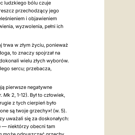
ec ludzkiego bólu czuje
 dreszcz przechodzący jego
eleśnieniem i objawieniem
wienia, wyzwolenia, pełni ich
siaj trwa w złym życiu, ponieważ
Boga, to znaczy spojrzał na
 dokonali wielu złych wyborów.
 Jego sercu; przebacza,
ują pierwsze negatywne
r.
Mk
2, 1-12). Był to człowiek,
rugie z tych cierpień było
ne są twoje grzechy»! (w. 5).
zy uważali się za doskonałych:
ne — niektórzy obecni tam
Bóg może odpuszczać grzechy.