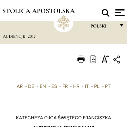
STOLICA APOSTOLSKA
POLSKI
AUDIENCJE
2017
FRANÇAIS
ENGLISH
ITALIANO
PORTUGUÊS
ESPAÑOL
AR
-
DE
-
EN
-
ES
-
FR
-
HR
-
IT
-
PL
-
PT
DEUTSCH
POLSKI
العربيّة
KATECHEZA OJCA ŚWIĘTEGO FRANCISZKA
中文