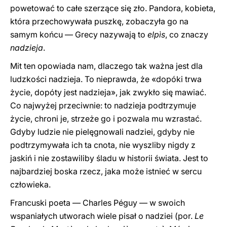
powetować to całe szerzące się zło. Pandora, kobieta,
która przechowywała puszkę, zobaczyła go na
samym końcu — Grecy nazywają to
elpìs
, co znaczy
nadzieja
.
Mit ten opowiada nam, dlaczego tak ważna jest dla
ludzkości nadzieja. To nieprawda, że «dopóki trwa
życie, dopóty jest nadzieja», jak zwykło się mawiać.
Co najwyżej przeciwnie: to nadzieja podtrzymuje
życie, chroni je, strzeże go i pozwala mu wzrastać.
Gdyby ludzie nie pielęgnowali nadziei, gdyby nie
podtrzymywała ich ta cnota, nie wyszliby nigdy z
jaskiń i nie zostawiliby śladu w historii świata. Jest to
najbardziej boska rzecz, jaka może istnieć w sercu
człowieka.
Francuski poeta — Charles Péguy — w swoich
wspaniałych utworach wiele pisał o nadziei (por.
Le