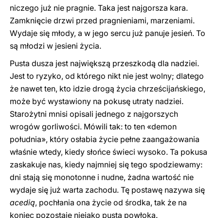
niczego już nie pragnie. Taka jest najgorsza kara.
Zamknięcie drzwi przed pragnieniami, marzeniami.
Wydaje się młody, a w jego sercu już panuje jesień. To
są młodzi w jesieni życia.
Pusta dusza jest największą przeszkodą dla nadziei.
Jest to ryzyko, od którego nikt nie jest wolny; dlatego
że nawet ten, kto idzie drogą życia chrześcijańskiego,
może być wystawiony na pokusę utraty nadziei.
Starożytni mnisi opisali jednego z najgorszych
wrogów gorliwości. Mówili tak: to ten «demon
południa», który osłabia życie pełne zaangażowania
właśnie wtedy, kiedy słońce świeci wysoko. Ta pokusa
zaskakuje nas, kiedy najmniej się tego spodziewamy:
dni stają się monotonne i nudne, żadna wartość nie
wydaje się już warta zachodu. Tę postawę nazywa się
acedią
, pochłania ona życie od środka, tak że na
koniec pozostaje niejako pusta powłoka.