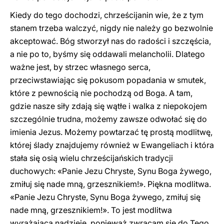
Kiedy do tego dochodzi, chrześcijanin wie, że z tym
stanem trzeba walczyć, nigdy nie należy go bezwolnie
akceptować. Bóg stworzył nas do radości i szczęścia,
a nie po to, byśmy się oddawali melancholii. Dlatego
ważne jest, by strzec własnego serca,
przeciwstawiając się pokusom popadania w smutek,
które z pewnością nie pochodzą od Boga. A tam,
gdzie nasze siły zdają się wątłe i walka z niepokojem
szczególnie trudna, możemy zawsze odwołać się do
imienia Jezus. Możemy powtarzać tę prostą modlitwę,
której ślady znajdujemy również w Ewangeliach i która
stała się osią wielu chrześcijańskich tradycji
duchowych: «Panie Jezu Chryste, Synu Boga żywego,
zmiłuj się nade mną, grzesznikiem!». Piękna modlitwa.
«Panie Jezu Chryste, Synu Boga żywego, zmiłuj się
nade mną, grzesznikiem!». To jest modlitwa
wyrażająca nadzieję, ponieważ zwracam się do Tego,