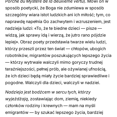
Porche du Mystère de la deuxième vertu
). Mówi on w
sposób poetycki, że Boga nie zdumiewa w sposób
szczególny wiara istot ludzkich ani ich miłość; tym, co
naprawdę napełnia Go zachwytem i wzruszeniem, jest
nadzieja ludzi: «To, że te biedne dzieci — pisze —
widzą, jak sprawy idą i wierzą, że jutro rano pójdzie
lepiej». Obraz poety przedstawia twarze wielu ludzi,
którzy przeszli przez ten świat — chłopów, ubogich
robotników, migrantów poszukujących lepszego życia
— którzy wytrwale walczyli mimo goryczy trudnej
teraźniejszości, pełnej prób, ale ożywianej ufnością,
że ich dzieci będą miały życie bardziej sprawiedliwe i
pogodne. Walczyli dla dzieci, walczyli w nadziei.
Nadzieja jest bodźcem w sercu tych, którzy
wyjeżdżają
, zostawiając dom, ziemię, niekiedy
członków rodziny i krewnych — mam na myśli
emigrantów — by szukać lepszego życia, bardziej