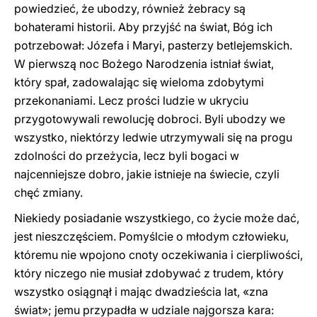
powiedzieć, że ubodzy, również żebracy są
bohaterami historii. Aby przyjść na świat, Bóg ich
potrzebował: Józefa i Maryi, pasterzy betlejemskich.
W pierwszą noc Bożego Narodzenia istniał świat,
który spał, zadowalając się wieloma zdobytymi
przekonaniami. Lecz prości ludzie w ukryciu
przygotowywali rewolucję dobroci. Byli ubodzy we
wszystko, niektórzy ledwie utrzymywali się na progu
zdolności do przeżycia, lecz byli bogaci w
najcenniejsze dobro, jakie istnieje na świecie, czyli
chęć zmiany.
Niekiedy posiadanie wszystkiego, co życie może dać,
jest nieszczęściem. Pomyślcie o młodym człowieku,
któremu nie wpojono cnoty oczekiwania i cierpliwości,
który niczego nie musiał zdobywać z trudem, który
wszystko osiągnął i mając dwadzieścia lat, «zna
świat»; jemu przypadła w udziale najgorsza kara: