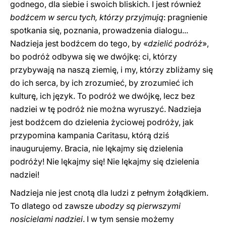
godnego, dla siebie i swoich bliskich. I jest również
bodźcem w sercu tych, którzy przyjmują
: pragnienie
spotkania się, poznania, prowadzenia dialogu...
Nadzieja jest bodźcem do tego, by «
dzielić podróż
»,
bo podróż odbywa się we dwójkę: ci, którzy
przybywają na naszą ziemię, i my, którzy zbliżamy się
do ich serca, by ich zrozumieć, by zrozumieć ich
kulturę, ich język. To podróż we dwójkę, lecz bez
nadziei w tę podróż nie można wyruszyć. Nadzieja
jest bodźcem do dzielenia życiowej podróży, jak
przypomina kampania Caritasu, którą dziś
inaugurujemy. Bracia, nie lękajmy się dzielenia
podróży! Nie lękajmy się! Nie lękajmy się dzielenia
nadziei!
Nadzieja nie jest cnotą dla ludzi z pełnym żołądkiem.
To dlatego od zawsze
ubodzy są pierwszymi
nosicielami nadziei
. I w tym sensie możemy