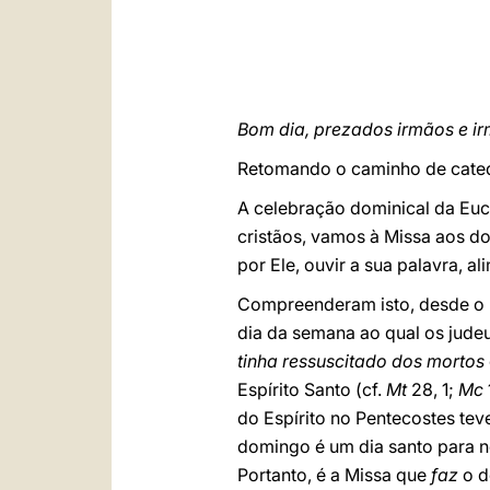
Bom dia, prezados irmãos e ir
Retomando o caminho de cateq
A celebração dominical da Eucar
cristãos, vamos à Missa aos d
por Ele, ouvir a sua palavra, a
Compreenderam isto, desde o p
dia da semana ao qual os jude
tinha ressuscitado dos mortos
Espírito Santo (cf.
Mt
28, 1;
Mc
do Espírito no Pentecostes tev
domingo é um dia santo para nó
Portanto, é a Missa que
faz
o d