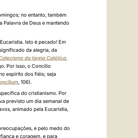
domingos; no entanto, também
 a Palavra de Deus e mantendo
ucaristia. Isto é pecado! Em
significado da alegria, da
Catecismo da Igreja Católica
,
o. Por isso, o Concílio
o espírito dos fiéis; seja
oncilium
, 106).
pecífica do cristianismo. Por
va previsto um dia semanal de
avos, animado pela Eucaristia,
 preocupações, e pelo medo do
fiança e coragem, e para