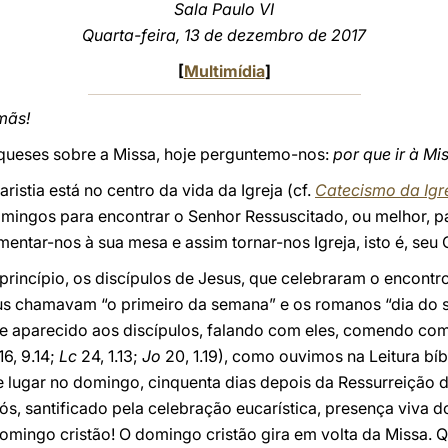
Sala Paulo VI
Quarta-feira, 13 de dezembro de 2017
[
Multimídia
]
mãs!
ueses sobre a Missa, hoje perguntemo-nos:
por que ir à M
istia está no centro da vida da Igreja (cf.
Catecismo da Igr
omingos para encontrar o Senhor Ressuscitado, ou melhor, p
limentar-nos à sua mesa e assim tornar-nos Igreja, isto é, se
rincípio, os discípulos de Jesus, que celebraram o encontr
us chamavam “o primeiro da semana” e os romanos “dia do 
e aparecido aos discípulos, falando com eles, comendo com
16, 9.14;
Lc
24, 1.13;
Jo
20, 1.19), como ouvimos na Leitura bí
e lugar no domingo, cinquenta dias depois da Ressurreição d
s, santificado pela celebração eucarística, presença viva d
omingo cristão! O domingo cristão gira em volta da Missa. Q