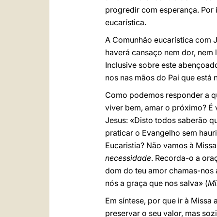
progredir com esperança. Por 
eucarística.
A Comunhão eucarística com J
haverá cansaço nem dor, nem l
Inclusive sobre este abençoado
nos nas mãos do Pai que está 
Como podemos responder a que
viver bem, amar o próximo? É 
Jesus: «Disto todos saberão qu
praticar o Evangelho sem hauri
Eucaristia? Não vamos à Missa
necessidade
. Recorda-o a ora
dom do teu amor chamas-nos a
nós a graça que nos salva» (
Mi
Em síntese, por que ir à Missa
preservar o seu valor, mas soz