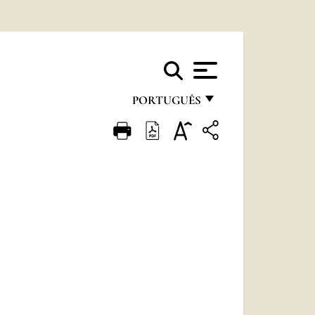
PORTUGUÊS
FRANÇAIS
ENGLISH
ITALIANO
PORTUGUÊS
ESPAÑOL
DEUTSCH
POLSKI