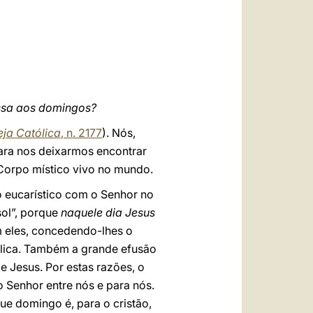
العربيّة
中文
LATINE
issa aos domingos?
eja Católica
, n. 2177
). Nós,
ara nos deixarmos encontrar
u Corpo místico vivo no mundo.
o eucarístico com o Senhor no
sol”, porque
naquele dia Jesus
 eles, concedendo-lhes o
blica. Também a grande efusão
e Jesus. Por estas razões, o
o Senhor entre nós e para nós.
ue domingo é, para o cristão,