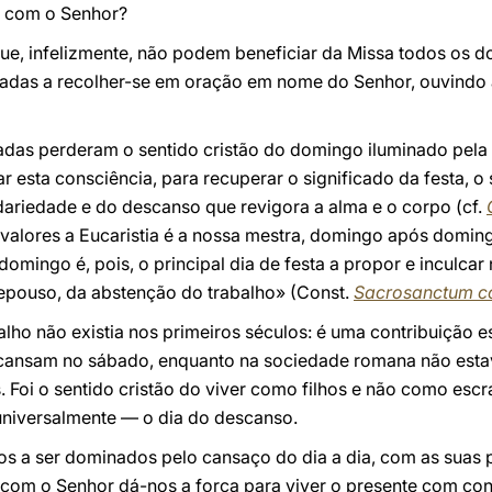
ro com o Senhor?
ue, infelizmente, não podem beneficiar da Missa todos os 
amadas a recolher-se em oração em nome do Senhor, ouvindo
das perderam o sentido cristão do domingo iluminado pela E
ar esta consciência, para recuperar o significado da festa, o 
dariedade e do descanso que revigora a alma e o corpo (cf.
 valores a Eucaristia é a nossa mestra, domingo após doming
 domingo é, pois, o principal dia de festa a propor e inculcar n
repouso, da abstenção do trabalho» (Const.
Sacrosanctum c
lho não existia nos primeiros séculos: é uma contribuição es
escansam no sábado, enquanto na sociedade romana não esta
. Foi o sentido cristão do viver como filhos e não como escr
niversalmente — o dia do descanso.
s a ser dominados pelo cansaço do dia a dia, com as suas
com o Senhor dá-nos a força para viver o presente com con