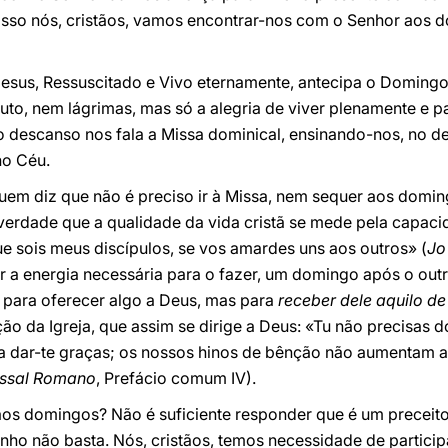
isso nós, cristãos, vamos encontrar-nos com o Senhor aos 
esus, Ressuscitado e Vivo eternamente, antecipa o Doming
uto, nem lágrimas, mas só a alegria de viver plenamente e 
 descanso nos fala a Missa dominical, ensinando-nos, no de
no Céu.
m diz que não é preciso ir à Missa, nem sequer aos doming
verdade que a qualidade da vida cristã se mede pela capac
e sois meus discípulos, se vos amardes uns aos outros» (
Jo
r a energia necessária para o fazer, um domingo após o outr
 para oferecer algo a Deus, mas para
receber dele aquilo d
ção da Igreja, que assim se dirige a Deus: «Tu não precisas 
 dar-te graças; os nossos hinos de bênção não aumentam a
ssal Romano
, Prefácio comum IV).
 aos domingos? Não é suficiente responder que é um preceito 
inho não basta. Nós, cristãos, temos necessidade de partici