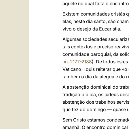
aquele no qual falta o encont
Existem comunidades cristãs q
elas, neste dia santo, são ch
vivo o desejo da Eucaristia.
Algumas sociedades seculariza
tais contextos é preciso reaviv
comunidade paroquial, da soli
nn. 2177-2188
). De todos estes
Vaticano II quis reiterar que «o
também o dia da alegria e do 
A abstenção dominical do traba
tradição bíblica, os judeus d
abstenção dos trabalhos servis
que fez do domingo — quase u
Sem Cristo estamos condenado
amanhã. O encontro dominical 