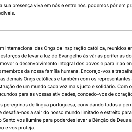
a sua presença viva em nós e entre nós, podemos pôr em pr
díveis.
m internacional das Ongs de inspiração católica, reunidos 
esforços de levar a luz do Evangelho às várias periferias d
over o desenvolvimento integral dos povos e para ir ao e
tos membros da nossa família humana. Encorajo-vos a trabalh
s demais Ongs católicas e também com os representantes d
trução de um mundo cada vez mais justo e solidário. Com os
fecundos para as vossas atividades, concedo-vos de coraçã
os peregrinos de língua portuguesa, convidando todos a per
e desafia-nos a sair do nosso mundo limitado e estreito para
ito Santo vos ilumine para poderdes levar a Bênção de Deus 
o e vos proteja.