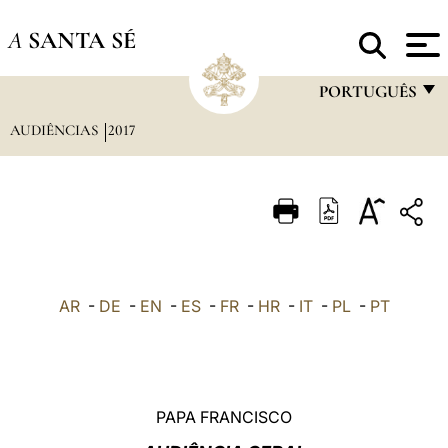
A
SANTA SÉ
PORTUGUÊS
AUDIÊNCIAS
2017
FRANÇAIS
ENGLISH
ITALIANO
PORTUGUÊS
ESPAÑOL
AR
-
DE
-
EN
-
ES
-
FR
-
HR
-
IT
-
PL
-
PT
DEUTSCH
POLSKI
العربيّة
PAPA FRANCISCO
中文