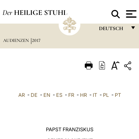
Der
HEILIGE STUHL
DEUTSCH
AUDIENZEN
2017
FRANÇAIS
ENGLISH
ITALIANO
PORTUGUÊS
ESPAÑOL
AR
-
DE
-
EN
-
ES
-
FR
-
HR
-
IT
-
PL
-
PT
DEUTSCH
POLSKI
العربيّة
PAPST FRANZISKUS
中文