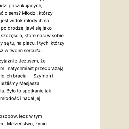
dzi poszukujących,
 o sens? Młodzi, którzy
y jest widok młodych na
 po drodze, jawi się jako
 szczęścia, które nosi w sobie
ą tu, na placu, i tych, którzy
sz w twoim sercu?».
zyjaźni z Jezusem, że
em i natychmiast przeobrażają
ie ich bracia — Szymon i
aleźliśmy Mesjasza,
. Było to spotkanie tak
młodość i nadał jej
posobów, lecz w tym
em. Małżeństwo, życie