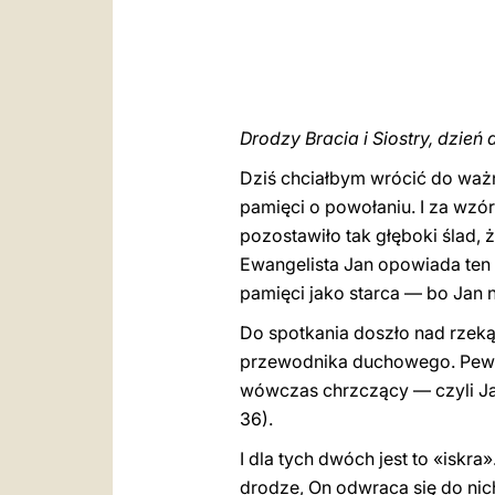
Drodzy Bracia i Siostry, dzień 
Dziś chciałbym wrócić do waż
pamięci o powołaniu. I za wzó
pozostawiło tak głęboki ślad, 
Ewangelista Jan opowiada ten 
pamięci jako starca — bo Jan n
Do spotkania doszło nad rzeką 
przewodnika duchowego. Pewneg
wówczas chrzczący — czyli Ja
36).
I dla tych dwóch jest to «isk
drodze, On odwraca się do nic