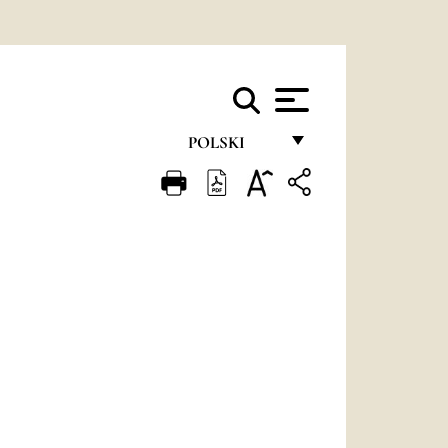
POLSKI
FRANÇAIS
ENGLISH
ITALIANO
PORTUGUÊS
ESPAÑOL
DEUTSCH
POLSKI