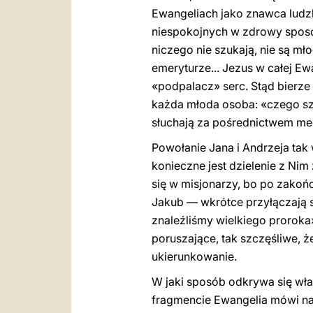
Ewangeliach jako znawca ludz
niespokojnych w zdrowy sposó
niczego nie szukają, nie są mł
emeryturze... Jezus w całej Ewa
«podpalacz» serc. Stąd bierze 
każda młoda osoba: «czego szuk
słuchają za pośrednictwem med
Powołanie Jana i Andrzeja tak 
konieczne jest dzielenie z Nim
się w misjonarzy, bo po zakoń
Jakub — wkrótce przyłączają s
znaleźliśmy wielkiego proroka
poruszające, tak szczęśliwe, ż
ukierunkowanie.
W jaki sposób odkrywa się wła
fragmencie Ewangelia mówi na