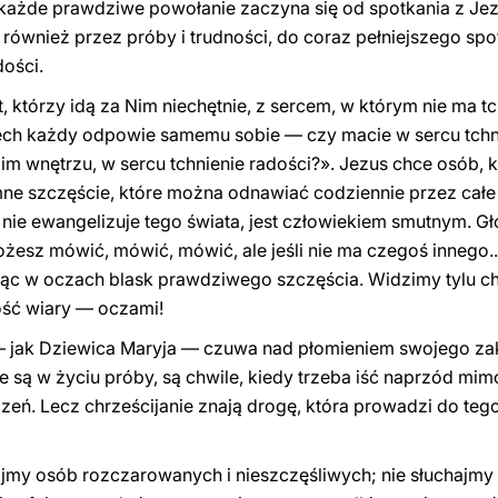
ażde prawdziwe powołanie zaczyna się od spotkania z Jezu
 również przez próby i trudności, do coraz pełniejszego spo
dości.
, którzy idą za Nim niechętnie, z sercem, w którym nie ma tc
iech każdy odpowie samemu sobie — czy macie w sercu tchn
m wnętrzu, w sercu tchnienie radości?». Jezus chce osób, k
ne szczęście, które można odnawiać codziennie przez całe 
, nie ewangelizuje tego świata, jest człowiekiem smutnym. Gł
 możesz mówić, mówić, mówić, ale jeśli nie ma czegoś innego.
ąc w oczach blask prawdziwego szczęścia. Widzimy tylu ch
ość wiary — oczami!
— jak Dziewica Maryja — czuwa nad płomieniem swojego zak
e są w życiu próby, są chwile, kiedy trzeba iść naprzód mi
eń. Lecz chrześcijanie znają drogę, która prowadzi do tego
jmy osób rozczarowanych i nieszczęśliwych; nie słuchajmy t