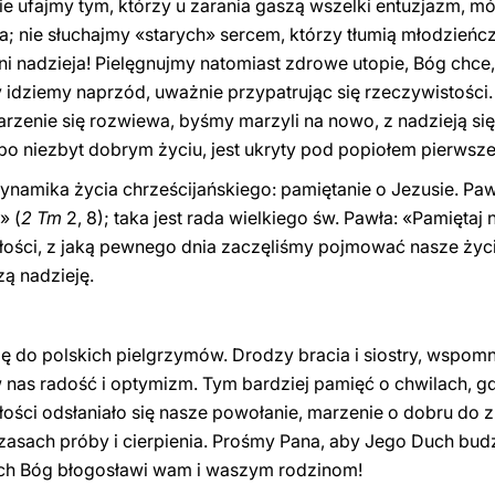
nie ufajmy tym, którzy u zarania gaszą wszelki entuzjazm, mó
a; nie słuchajmy «starych» sercem, którzy tłumią młodzieńc
ni nadzieja! Pielęgnujmy natomiast zdrowe utopie, Bóg chce,
 idziemy naprzód, uważnie przypatrując się rzeczywistości.
 marzenie się rozwiewa, byśmy marzyli na nowo, z nadzieją s
 po niezbyt dobrym życiu, jest ukryty pod popiołem pierwsz
namika życia chrześcijańskiego: pamiętanie o Jezusie. Pa
» (
2 Tm
2, 8); taka jest rada wielkiego św. Pawła: «Pamiętaj
łości, z jaką pewnego dnia zaczęliśmy pojmować nasze życie
ą nadzieję.
ę do polskich pielgrzymów. Drodzy bracia i siostry, wspom
 nas radość i optymizm. Tym bardziej pamięć o chwilach, g
łości odsłaniało się nasze powołanie, marzenie o dobru do 
zasach próby i cierpienia. Prośmy Pana, aby Jego Duch budz
iech Bóg błogosławi wam i waszym rodzinom!