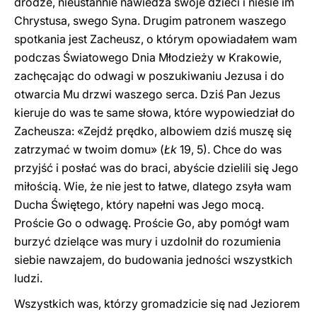
drodze, nieustannie nawiedza swoje dzieci i niesie im
Chrystusa, swego Syna. Drugim patronem waszego
spotkania jest Zacheusz, o którym opowiadałem wam
podczas Światowego Dnia Młodzieży w Krakowie,
zachęcając do odwagi w poszukiwaniu Jezusa i do
otwarcia Mu drzwi waszego serca. Dziś Pan Jezus
kieruje do was te same słowa, które wypowiedział do
Zacheusza: «Zejdź prędko, albowiem dziś muszę się
zatrzymać w twoim domu» (
Łk
19, 5). Chce do was
przyjść i posłać was do braci, abyście dzielili się Jego
miłością. Wie, że nie jest to łatwe, dlatego zsyła wam
Ducha Świętego, który napełni was Jego mocą.
Proście Go o odwagę. Proście Go, aby pomógł wam
burzyć dzielące was mury i uzdolnił do rozumienia
siebie nawzajem, do budowania jedności wszystkich
ludzi.
Wszystkich was, którzy gromadzicie się nad Jeziorem