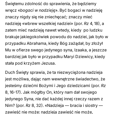
Świętemu zdolność do sprawienia, że będziemy
wręcz «
bogaci w nadzieję
». Być bogaci w nadzieję
znaczy nigdy się nie zniechęcać; znaczy mieć
nadzieję «wbrew wszelkiej nadziei» (por.
Rz
4, 18), a
zatem mieć nadzieję nawet wtedy, kiedy po ludzku
brakuje jakiegokolwiek powodu do nadziei, jak było w
przypadku Abrahama, kiedy Bóg zażądał, by złożył
Mu w ofierze swego jedynego syna, Izaaka, a jeszcze
bardziej jak było w przypadku Maryi Dziewicy, kiedy
stała pod krzyżem Jezusa.
Duch Święty sprawia, że ta niezwyciężona nadzieja
jest możliwa, dając nam wewnętrzne świadectwo, że
jesteśmy dziećmi Bożymi i Jego dziedzicami (por.
Rz
8, 16-17). Jak mógłby On, który nam dał swojego
jedynego Syna, nie dać każdej innej rzeczy razem z
Nim? (por.
Rz
8, 32). «Nadzieja — bracia i siostry —
zawieść nie może: nadzieja zawieść nie może,