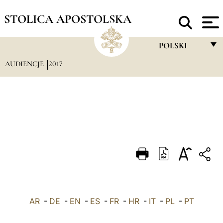
STOLICA APOSTOLSKA
POLSKI
AUDIENCJE
2017
FRANÇAIS
ENGLISH
ITALIANO
PORTUGUÊS
ESPAÑOL
DEUTSCH
POLSKI
AR
-
DE
-
EN
-
ES
-
FR
-
HR
-
IT
-
العربيّة
PL
-
PT
中文