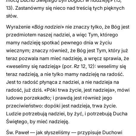
mocą Ducha Świętego byli bogaci w nadzieję
» (15,
13). Zastanówmy się nieco nad treścią tych pięknych
słów.
Wyrażenie «
Bóg nadziei
» nie znaczy tylko, że Bóg jest
przedmiotem naszej nadziei, a więc Tym, którego
mamy nadzieję spotkać pewnego dnia w życiu
wiecznym; znaczy również, że Bóg jest Tym, który już
teraz pozwala nam mieć nadzieję, a wręcz sprawia, że
«weselimy się nadzieją» (por.
Rz
12, 12): weselimy się
teraz nadzieją, a nie tylko mamy nadzieję na radość.
Jest to radość płynąca z nadziei, a nie nadzieja na
radość, już dziś. «Póki trwa życie, jest nadzieja», mówi
ludowe porzekadło; i prawdą jest również jego
przeciwieństwo: dopóki jest nadzieja, trwa życie.
Ludzie potrzebują nadziei, by żyć, i potrzebują Ducha
Świętego, by mieć nadzieję.
Św. Paweł — jak słyszeliśmy — przypisuje Duchowi