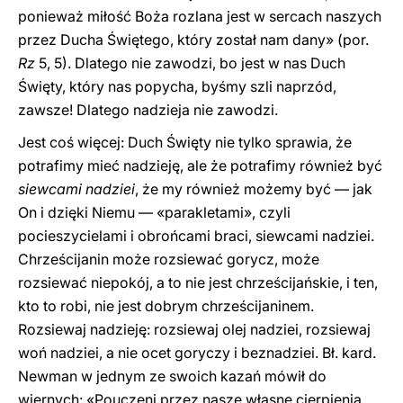
ponieważ miłość Boża rozlana jest w sercach naszych
przez Ducha Świętego, który został nam dany» (por.
Rz
5, 5). Dlatego nie zawodzi, bo jest w nas Duch
Święty, który nas popycha, byśmy szli naprzód,
zawsze! Dlatego nadzieja nie zawodzi.
Jest coś więcej: Duch Święty nie tylko sprawia, że
potrafimy mieć nadzieję, ale że potrafimy również być
siewcami nadziei
, że my również możemy być — jak
On i dzięki Niemu — «parakletami», czyli
pocieszycielami i obrońcami braci, siewcami nadziei.
Chrześcijanin może rozsiewać gorycz, może
rozsiewać niepokój, a to nie jest chrześcijańskie, i ten,
kto to robi, nie jest dobrym chrześcijaninem.
Rozsiewaj nadzieję: rozsiewaj olej nadziei, rozsiewaj
woń nadziei, a nie ocet goryczy i beznadziei. Bł. kard.
Newman w jednym ze swoich kazań mówił do
wiernych: «Pouczeni przez nasze własne cierpienia,