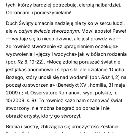
tych, którzy bardziej potrzebują, cierpią najbardziej.
Obrońcami i pocieszycielami!
Duch Święty umacnia nadzieję nie tylko w sercu ludzi,
ale w
całym świecie stworzonym
. Mówi apostoł Paweł
— wydaje się to nieco dziwne, ale jest prawdziwe —
że również stworzenie «z upragnieniem oczekuje»
wyzwolenia i «jęczy i wzdycha» jak w bólach rodzenia
(por.
Rz
8, 19-22). «Mocą zdolną poruszać świat nie
jest jakaś anonimowa i ślepa siła, ale działanie ‘Ducha
Bożego, który unosił się nad wodami’ (por.
Rdz
1, 2) na
początku stworzenia» (Benedykt XVI, homilia, 31 maja
2009 r.; «L’Osservatore Romano», wyd. polskie, n.
10/2009, s. 9). To również każe nam szanować świat
stworzony: nie można bazgrać po obrazie i nie
obrazić artysty, który go stworzył.
Bracia i siostry, zbliżająca się uroczystość Zesłania