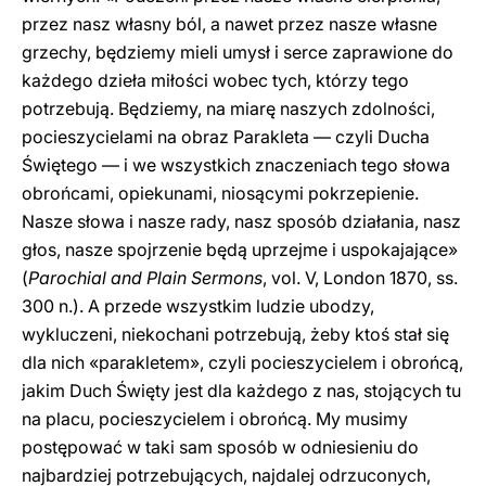
przez nasz własny ból, a nawet przez nasze własne
grzechy, będziemy mieli umysł i serce zaprawione do
każdego dzieła miłości wobec tych, którzy tego
potrzebują. Będziemy, na miarę naszych zdolności,
pocieszycielami na obraz Parakleta — czyli Ducha
Świętego — i we wszystkich znaczeniach tego słowa
obrońcami, opiekunami, niosącymi pokrzepienie.
Nasze słowa i nasze rady, nasz sposób działania, nasz
głos, nasze spojrzenie będą uprzejme i uspokajające»
(
Parochial and Plain Sermons
, vol. V, London 1870, ss.
300 n.). A przede wszystkim ludzie ubodzy,
wykluczeni, niekochani potrzebują, żeby ktoś stał się
dla nich «parakletem», czyli pocieszycielem i obrońcą,
jakim Duch Święty jest dla każdego z nas, stojących tu
na placu, pocieszycielem i obrońcą. My musimy
postępować w taki sam sposób w odniesieniu do
najbardziej potrzebujących, najdalej odrzuconych,