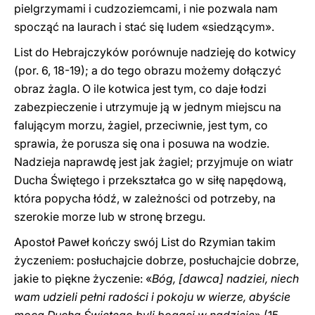
pielgrzymami i cudzoziemcami, i nie pozwala nam
spocząć na laurach i stać się ludem «siedzącym».
List do Hebrajczyków porównuje nadzieję do kotwicy
(por. 6, 18-19); a do tego obrazu możemy dołączyć
obraz żagla. O ile kotwica jest tym, co daje łodzi
zabezpieczenie i utrzymuje ją w jednym miejscu na
falującym morzu, żagiel, przeciwnie, jest tym, co
sprawia, że porusza się ona i posuwa na wodzie.
Nadzieja naprawdę jest jak żagiel; przyjmuje on wiatr
Ducha Świętego i przekształca go w siłę napędową,
która popycha łódź, w zależności od potrzeby, na
szerokie morze lub w stronę brzegu.
Apostoł Paweł kończy swój List do Rzymian takim
życzeniem: posłuchajcie dobrze, posłuchajcie dobrze,
jakie to piękne życzenie: «
Bóg, [dawca] nadziei, niech
wam udzieli pełni radości i pokoju w wierze, abyście